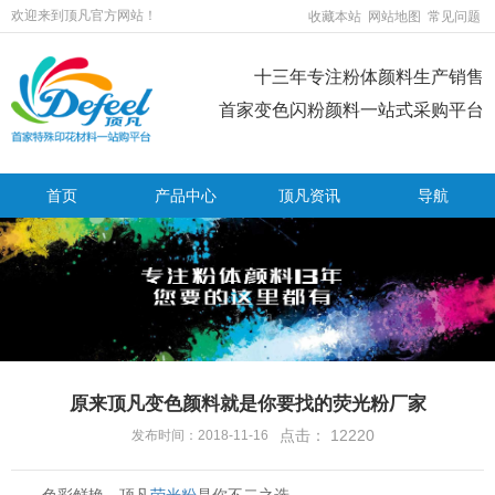
欢迎来到顶凡官方网站！
收藏本站
网站地图
常见问题
十三年专注粉体颜料生产销售
首家变色闪粉颜料一站式采购平台
首页
产品中心
顶凡资讯
导航
原来顶凡变色颜料就是你要找的荧光粉厂家
点击：
12220
发布时间：2018-11-16
色彩鲜艳，顶凡
荧光粉
是你不二之选