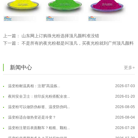
温变粉可以做防伪标签、温变防伪吗...
2026-08-05
温变粉适合做热变还是冷变？
2026-08-04
温变粉注塑后表面翻车？粗糙、颗粒...
2026-07-28
温变粉保质期有多久？开封后如何保...
2026-07-20
上一篇：
山东网上订购珠光粉选择顶凡颜料准没错
温变粉大批量保存指南｜做对这几步...
2026-07-17
下一篇：
不是所有的夜光粉都是叫顶凡，买夜光粉就到广州顶凡颜料
温变粉"罢工"指南：为...
2026-07-10
温变粉到底怕不怕酸碱和酒精？
2026-07-09
新闻中心
更多+
温变粉"烤"问：长期加...
2026-07-07
温变粉丝印到底用多少目网版？这篇...
2026-06-11
温变粉耐温真相：注塑"高温炼...
2026-07-03
反光粉太久不用结块要怎么处理？
2025-07-11
夜间安全卫士：丝印反光粉搭配全攻...
2026-01-20
印花温变粉最适合用在什么行业上呢...
2025-06-20
温变粉可以做防伪标签、温变防伪吗...
2026-08-05
油性反光粉怎么印花效果最好？
2025-06-18
温变粉适合做热变还是冷变？
2026-08-04
超细反光粉怎么印牢度才会更好？
2025-06-11
温变粉注塑后表面翻车？粗糙、颗粒...
2026-07-28
反光粉是永久有效的吗？能用多久？
2025-06-10
温变粉保质期有多久？开封后如何保...
2026-07-20