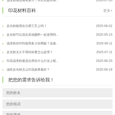
外墙涂料中怎么添加反光粉使用？
2025-06-05
温变粉大批量保存指南｜做对这几步...
2026-07-17
印花材料百科
更多+
超细反光粉需要搭配什么胶浆使用？
2025-06-03
温变粉"罢工"指南：为...
2026-07-10
反光粉能用在注塑工艺上吗？
2025-06-02
温变粉到底怕不怕酸碱和酒精？
2026-07-09
反光粉可以混合其他颜料一起使用吗...
2025-05-23
温变粉"烤"问：长期加...
2026-07-07
温变粉丝印到底用多少目网版？这篇...
2026-06-11
温变粉耐温真相：注塑"高温炼...
2026-07-03
反光粉太久不用结块要怎么处理？
2025-07-11
夜间安全卫士：丝印反光粉搭配全攻...
2026-01-20
印花温变粉最适合用在什么行业上呢...
2025-06-20
油性反光粉怎么印花效果最好？
2025-06-18
超细反光粉怎么印牢度才会更好？
2025-06-11
把您的需求告诉给我！
反光粉是永久有效的吗？能用多久？
2025-06-10
外墙涂料中怎么添加反光粉使用？
2025-06-05
超细反光粉需要搭配什么胶浆使用？
2025-06-03
反光粉能用在注塑工艺上吗？
2025-06-02