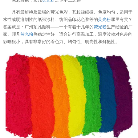
具有最鲜艳及最强的荧光色彩，其粒径细微、色度均匀，适用于
水性或弱溶剂性的纸张涂料、纺织品印花色浆等的
荧光粉
哪里有卖？
答案就是：广州顶凡颜料——一个有着十几年的
荧光粉
生产经验的厂
家。顶凡
荧光粉
热稳定性好，适合进行高温加工，温度波动对色差的
影响很小，具有非常好的着色力、均匀性、明亮性和鲜艳性。