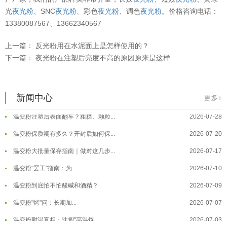
光
夜光粉
、SNC
夜光粉
、彩色
夜光粉
、调色
夜光粉
。价格咨询电话：
13380087567、13662340567
上一篇：
反光粉用在水泥面上是怎样使用的？
下一篇：
夜光粉在注塑后亮度不高的原因原来是这样
温变粉可以做防伪标签、温变防伪吗...
2026-08-05
温变粉适合做热变还是冷变？
2026-08-04
新闻中心
更多+
温变粉注塑后表面翻车？粗糙、颗粒...
2026-07-28
温变粉保质期有多久？开封后如何保...
2026-07-20
温变粉大批量保存指南｜做对这几步...
2026-07-17
温变粉"罢工"指南：为...
2026-07-10
温变粉到底怕不怕酸碱和酒精？
2026-07-09
温变粉"烤"问：长期加...
2026-07-07
温变粉丝印到底用多少目网版？这篇...
2026-06-11
温变粉耐温真相：注塑"高温炼...
2026-07-03