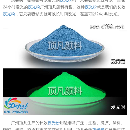
24小时发光的
夜光粉
广州顶凡颜料有售。这种
夜光粉
就是我们的长效
夜光粉
，它只要吸够光就可以长时间发光，甚至可以24小时发光。
广州顶凡生产的长效
夜光粉
用途非常广泛，注塑、滴胶、涂料、
硅胶、树脂、交通标志等等都可以用到。顶凡长效
夜光粉
在日光或灯