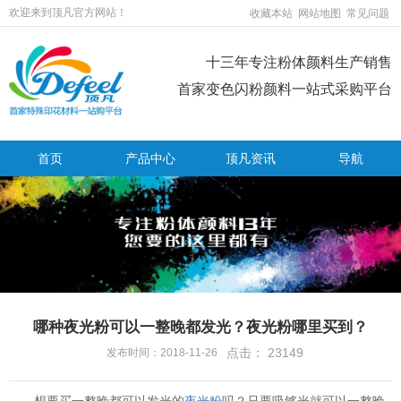
欢迎来到顶凡官方网站！
收藏本站
网站地图
常见问题
十三年专注粉体颜料生产销售
首家变色闪粉颜料一站式采购平台
首页
产品中心
顶凡资讯
导航
哪种夜光粉可以一整晚都发光？夜光粉哪里买到？
点击：
23149
发布时间：2018-11-26
想要买一整晚都可以发光的
夜光粉
吗？只要吸够光就可以一整晚