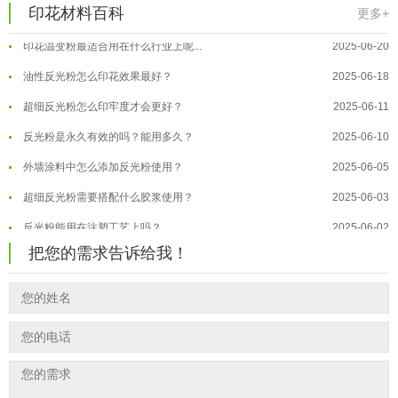
反光粉太久不用结块要怎么处理？
2025-07-11
印花材料百科
夜间安全卫士：丝印反光粉搭配全攻...
2026-01-20
更多+
印花温变粉最适合用在什么行业上呢...
2025-06-20
温变粉可以做防伪标签、温变防伪吗...
2026-08-05
油性反光粉怎么印花效果最好？
2025-06-18
温变粉适合做热变还是冷变？
2026-08-04
超细反光粉怎么印牢度才会更好？
2025-06-11
温变粉注塑后表面翻车？粗糙、颗粒...
2026-07-28
反光粉是永久有效的吗？能用多久？
2025-06-10
温变粉保质期有多久？开封后如何保...
2026-07-20
外墙涂料中怎么添加反光粉使用？
2025-06-05
温变粉大批量保存指南｜做对这几步...
2026-07-17
超细反光粉需要搭配什么胶浆使用？
2025-06-03
温变粉"罢工"指南：为...
2026-07-10
反光粉能用在注塑工艺上吗？
2025-06-02
温变粉到底怕不怕酸碱和酒精？
2026-07-09
把您的需求告诉给我！
反光粉可以混合其他颜料一起使用吗...
2025-05-23
温变粉"烤"问：长期加...
2026-07-07
温变粉丝印到底用多少目网版？这篇...
2026-06-11
温变粉耐温真相：注塑"高温炼...
2026-07-03
反光粉太久不用结块要怎么处理？
2025-07-11
夜间安全卫士：丝印反光粉搭配全攻...
2026-01-20
印花温变粉最适合用在什么行业上呢...
2025-06-20
油性反光粉怎么印花效果最好？
2025-06-18