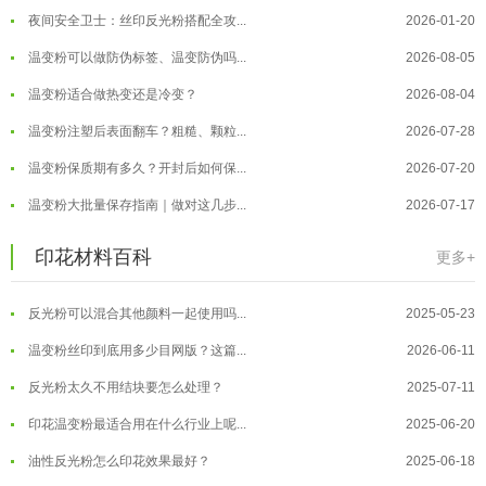
反光粉太久不用结块要怎么处理？
2025-07-11
夜间安全卫士：丝印反光粉搭配全攻...
2026-01-20
印花温变粉最适合用在什么行业上呢...
2025-06-20
温变粉可以做防伪标签、温变防伪吗...
2026-08-05
油性反光粉怎么印花效果最好？
2025-06-18
温变粉适合做热变还是冷变？
2026-08-04
超细反光粉怎么印牢度才会更好？
2025-06-11
温变粉注塑后表面翻车？粗糙、颗粒...
2026-07-28
反光粉是永久有效的吗？能用多久？
2025-06-10
温变粉保质期有多久？开封后如何保...
2026-07-20
外墙涂料中怎么添加反光粉使用？
2025-06-05
温变粉大批量保存指南｜做对这几步...
2026-07-17
超细反光粉需要搭配什么胶浆使用？
2025-06-03
温变粉"罢工"指南：为...
2026-07-10
印花材料百科
更多+
反光粉能用在注塑工艺上吗？
2025-06-02
温变粉到底怕不怕酸碱和酒精？
2026-07-09
反光粉可以混合其他颜料一起使用吗...
2025-05-23
温变粉"烤"问：长期加...
2026-07-07
温变粉丝印到底用多少目网版？这篇...
2026-06-11
温变粉耐温真相：注塑"高温炼...
2026-07-03
反光粉太久不用结块要怎么处理？
2025-07-11
夜间安全卫士：丝印反光粉搭配全攻...
2026-01-20
印花温变粉最适合用在什么行业上呢...
2025-06-20
油性反光粉怎么印花效果最好？
2025-06-18