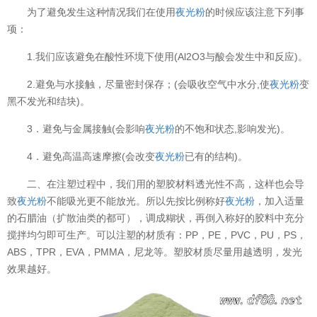
为了避免发生这种情况我们在使用
夜光粉
的时候应该注意下列事
项：
1.我们应该避免在酸性环境下使用(Al2O3与酸会发生中和反应)。
2.避免与水接触，尽量密封保存；(会吸收空气中水分,使
夜光粉
变
黑不发光和结块)。
3．避免与金属接触(会影响
夜光粉
的不饱和状态,影响发光)。
4．避免高温高速摩擦(会改变
夜光粉
已有的结构)。
二、在注塑过程中，我们用的塑胶材料透光性不高，这样也会导
致
夜光粉
不能吸光更不能放光。所以先按比例称好
夜光粉
，加入适量
的石腊油（扩散油类的都可），调成糊状，再倒入称好的胶料中充分
搅拌均匀即可生产。可以注塑的材质有：PP，PE，PVC，PU，PS，
ABS，TPR，EVA，PMMA，尼龙等。塑胶材质尽量用越透明，发光
效果越好。