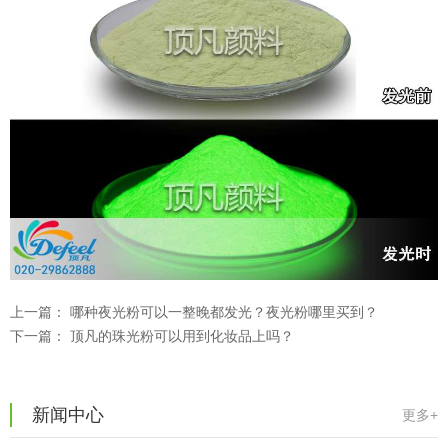
温变粉可以做防伪标签、温变防伪吗...
2026-08-05
温变粉适合做热变还是冷变？
2026-08-04
温变粉注塑后表面翻车？粗糙、颗粒...
2026-07-28
温变粉保质期有多久？开封后如何保...
2026-07-20
温变粉大批量保存指南｜做对这几步...
2026-07-17
上一篇：
哪种夜光粉可以一整晚都发光？夜光粉哪里买到？
温变粉"罢工"指南：为...
2026-07-10
下一篇：
顶凡的珠光粉可以用到化妆品上吗？
温变粉到底怕不怕酸碱和酒精？
2026-07-09
温变粉"烤"问：长期加...
2026-07-07
新闻中心
更多+
温变粉丝印到底用多少目网版？这篇...
2026-06-11
温变粉耐温真相：注塑"高温炼...
2026-07-03