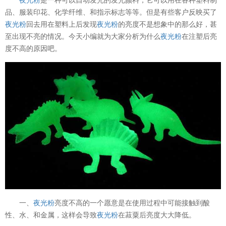
品、服装印花、化学纤维、和指示标志等等。但是有些客户反映买了
夜光粉
回去用在塑料上后发现
夜光粉
的亮度不是想象中的那么好，甚
至出现不亮的情况。今天小编就为大家分析为什么
夜光粉
在注塑后亮
度不高的原因吧。
一、
夜光粉
亮度不高的一个愿意是在使用过程中可能接触到酸
性、水、和金属，这样会导致
夜光粉
在菽粟后亮度大大降低。