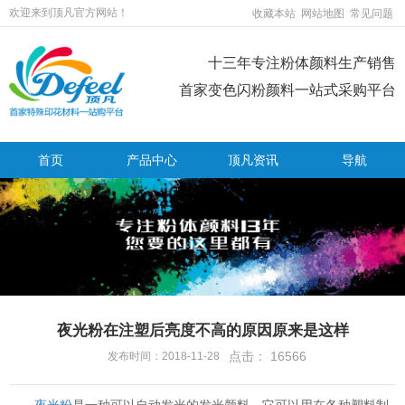
欢迎来到顶凡官方网站！
收藏本站
网站地图
常见问题
十三年专注粉体颜料生产销售
首家变色闪粉颜料一站式采购平台
首页
产品中心
顶凡资讯
导航
夜光粉在注塑后亮度不高的原因原来是这样
点击：
16566
发布时间：2018-11-28
夜光粉
是一种可以自动发光的发光颜料，它可以用在各种塑料制