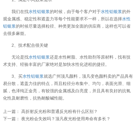
我们在找
水性铝银浆
的时候，由于每个客户对于
水性铝银浆
的外
观金属感、稳定性和遮盖力等每个性能要求不一样，所以在选择
水性
铝银浆
的时候尽量选择粒径、种类更加全面的供应商，这样也可以省
去很多麻烦。
2、技术配合很关键
无论是找
水性铝银浆
还是水性树脂、水性助剂等原材料，找有技
术支持、经验丰富的厂家绝对是加快水性化进程的捷径。
3、买
水性铝银浆
就选广州顶凡颜料，顶凡变色颜料卖的产品具有
易分散，遮盖力佳的特点，而且粒径分布集中、均匀，表面光滑、细
腻，色泽纯正金亮，有较强的金属感及白亮度，并且具有良好的抗氧
温变粉可以做防伪标签、温变防伪吗...
2026-08-05
化性及耐磨性，抗热耐酸碱性能。
温变粉适合做热变还是冷变？
2026-08-04
上一篇：
高折射反光粉和普通反光粉有什么区别？
温变粉注塑后表面翻车？粗糙、颗粒...
2026-07-28
下一篇：
夜光粉会失效吗？顶凡夜光粉使用寿命有多长？
温变粉保质期有多久？开封后如何保...
2026-07-20