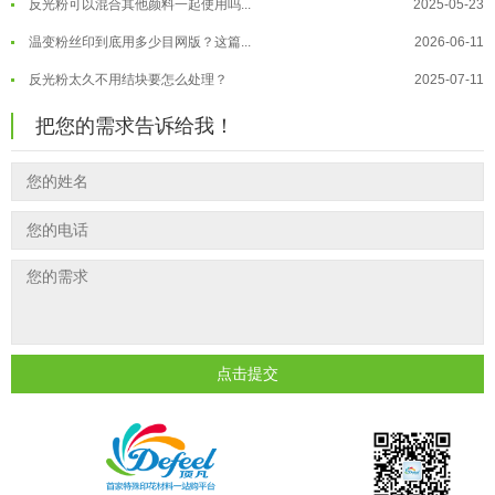
温变粉"烤"问：长期加...
2026-07-07
温变粉丝印到底用多少目网版？这篇...
2026-06-11
温变粉耐温真相：注塑"高温炼...
2026-07-03
反光粉太久不用结块要怎么处理？
2025-07-11
夜间安全卫士：丝印反光粉搭配全攻...
2026-01-20
印花温变粉最适合用在什么行业上呢...
2025-06-20
把您的需求告诉给我！
油性反光粉怎么印花效果最好？
2025-06-18
超细反光粉怎么印牢度才会更好？
2025-06-11
反光粉是永久有效的吗？能用多久？
2025-06-10
外墙涂料中怎么添加反光粉使用？
2025-06-05
超细反光粉需要搭配什么胶浆使用？
2025-06-03
反光粉能用在注塑工艺上吗？
2025-06-02
点击提交
反光粉可以混合其他颜料一起使用吗...
2025-05-23