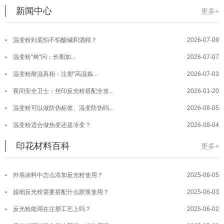
温变粉大批量保存指南｜做对这几步...
2026-07-17
新闻中心
更多+
温变粉"罢工"指南：为...
2026-07-10
温变粉到底怕不怕酸碱和酒精？
2026-07-09
温变粉"烤"问：长期加...
2026-07-07
温变粉丝印到底用多少目网版？这篇...
2026-06-11
温变粉耐温真相：注塑"高温炼...
2026-07-03
反光粉太久不用结块要怎么处理？
2025-07-11
夜间安全卫士：丝印反光粉搭配全攻...
2026-01-20
印花温变粉最适合用在什么行业上呢...
2025-06-20
温变粉可以做防伪标签、温变防伪吗...
2026-08-05
油性反光粉怎么印花效果最好？
2025-06-18
温变粉适合做热变还是冷变？
2026-08-04
超细反光粉怎么印牢度才会更好？
2025-06-11
温变粉注塑后表面翻车？粗糙、颗粒...
2026-07-28
印花材料百科
更多+
反光粉是永久有效的吗？能用多久？
2025-06-10
温变粉保质期有多久？开封后如何保...
2026-07-20
外墙涂料中怎么添加反光粉使用？
2025-06-05
温变粉大批量保存指南｜做对这几步...
2026-07-17
超细反光粉需要搭配什么胶浆使用？
2025-06-03
温变粉"罢工"指南：为...
2026-07-10
反光粉能用在注塑工艺上吗？
2025-06-02
温变粉到底怕不怕酸碱和酒精？
2026-07-09
反光粉可以混合其他颜料一起使用吗...
2025-05-23