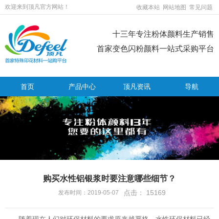
欢迎来到顶凡官方网站！
收藏本站
网站地图
常见问题
十三年专注粉体颜料生产销售
首家变色闪粉颜料一站式采购平台
首页
产品中心
顶凡资讯
导航
购买水性铝银浆时要注意哪些细节？
点击：
15169
发布时间：2019-05-07
随着现在人们对环保材料的要求原来越严格，水性环保材料已经