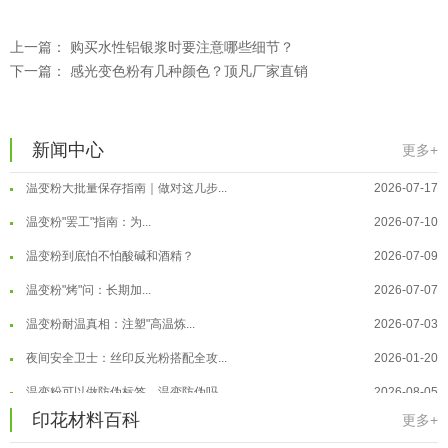
温变粉可以做防伪标签、温变防伪吗...
2026-08-05
上一篇：
购买水性铝银浆时要注意哪些细节？
下一篇：
感光变色粉有几种颜色？顶凡厂家直销
温变粉适合做热变还是冷变？
2026-08-04
温变粉注塑后表面翻车？粗糙、颗粒...
2026-07-28
温变粉保质期有多久？开封后如何保...
2026-07-20
新闻中心
更多+
温变粉大批量保存指南｜做对这几步...
2026-07-17
温变粉"罢工"指南：为...
2026-07-10
温变粉到底怕不怕酸碱和酒精？
2026-07-09
温变粉"烤"问：长期加...
2026-07-07
温变粉丝印到底用多少目网版？这篇...
2026-06-11
温变粉耐温真相：注塑"高温炼...
2026-07-03
反光粉太久不用结块要怎么处理？
2025-07-11
夜间安全卫士：丝印反光粉搭配全攻...
2026-01-20
印花温变粉最适合用在什么行业上呢...
2025-06-20
温变粉可以做防伪标签、温变防伪吗...
2026-08-05
油性反光粉怎么印花效果最好？
2025-06-18
印花材料百科
温变粉适合做热变还是冷变？
2026-08-04
更多+