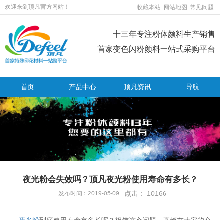
欢迎来到顶凡官方网站！
收藏本站
网站地图
常见问题
十三年专注粉体颜料生产销售
首家变色闪粉颜料一站式采购平台
首页
产品中心
顶凡资讯
导航
夜光粉会失效吗？顶凡夜光粉使用寿命有多长？
点击：
10166
发布时间：2019-05-09
夜光粉
到底使用寿命有多长呢？相信这个问题一直都在大家的心