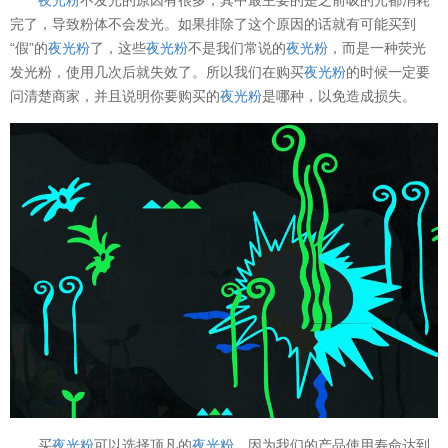
完了，导致粉体不会发光。如果排除了这个原因的话就有可能买到
“假”的
夜光粉
了，这些
夜光粉
不是我们常说的
夜光粉
，而是一种荧光
发光粉，使用几次后就失效了。所以我们在购买
夜光粉
的时候一定要
问清楚商家，并且说明你要购买的
夜光粉
是哪种，以免造成损失。
买
夜光粉
可以选择顶凡的
夜光粉
，因为我们的产品使用寿命达到