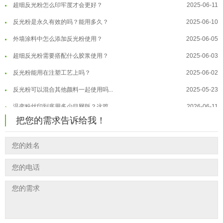
超细反光粉怎么印牢度才会更好？
2025-06-11
温变粉注塑后表面翻车？粗糙、颗粒...
2026-07-28
反光粉是永久有效的吗？能用多久？
2025-06-10
温变粉保质期有多久？开封后如何保...
2026-07-20
外墙涂料中怎么添加反光粉使用？
2025-06-05
温变粉大批量保存指南｜做对这几步...
2026-07-17
超细反光粉需要搭配什么胶浆使用？
2025-06-03
温变粉"罢工"指南：为...
2026-07-10
反光粉能用在注塑工艺上吗？
2025-06-02
温变粉到底怕不怕酸碱和酒精？
2026-07-09
反光粉可以混合其他颜料一起使用吗...
2025-05-23
温变粉"烤"问：长期加...
2026-07-07
温变粉丝印到底用多少目网版？这篇...
2026-06-11
温变粉耐温真相：注塑"高温炼...
2026-07-03
把您的需求告诉给我！
反光粉太久不用结块要怎么处理？
2025-07-11
夜间安全卫士：丝印反光粉搭配全攻...
2026-01-20
印花温变粉最适合用在什么行业上呢...
2025-06-20
油性反光粉怎么印花效果最好？
2025-06-18
超细反光粉怎么印牢度才会更好？
2025-06-11
反光粉是永久有效的吗？能用多久？
2025-06-10
外墙涂料中怎么添加反光粉使用？
2025-06-05
超细反光粉需要搭配什么胶浆使用？
2025-06-03