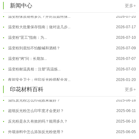
温变粉注塑后表面翻车？粗糙、颗粒...
2026-07-28
新闻中心
更多+
温变粉保质期有多久？开封后如何保...
2026-07-20
温变粉大批量保存指南｜做对这几步...
2026-07-17
温变粉"罢工"指南：为...
2026-07-10
温变粉到底怕不怕酸碱和酒精？
2026-07-09
温变粉"烤"问：长期加...
2026-07-07
温变粉丝印到底用多少目网版？这篇...
2026-06-11
温变粉耐温真相：注塑"高温炼...
2026-07-03
反光粉太久不用结块要怎么处理？
2025-07-11
夜间安全卫士：丝印反光粉搭配全攻...
2026-01-20
印花温变粉最适合用在什么行业上呢...
2025-06-20
温变粉可以做防伪标签、温变防伪吗...
2026-08-05
印花材料百科
更多+
油性反光粉怎么印花效果最好？
2025-06-18
温变粉适合做热变还是冷变？
2026-08-04
超细反光粉怎么印牢度才会更好？
2025-06-11
温变粉注塑后表面翻车？粗糙、颗粒...
2026-07-28
反光粉是永久有效的吗？能用多久？
2025-06-10
温变粉保质期有多久？开封后如何保...
2026-07-20
外墙涂料中怎么添加反光粉使用？
2025-06-05
温变粉大批量保存指南｜做对这几步...
2026-07-17