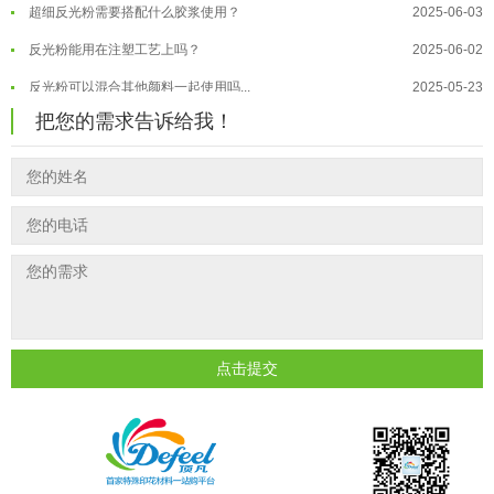
超细反光粉需要搭配什么胶浆使用？
2025-06-03
温变粉"罢工"指南：为...
2026-07-10
反光粉能用在注塑工艺上吗？
2025-06-02
温变粉到底怕不怕酸碱和酒精？
2026-07-09
反光粉可以混合其他颜料一起使用吗...
2025-05-23
温变粉"烤"问：长期加...
2026-07-07
温变粉丝印到底用多少目网版？这篇...
2026-06-11
把您的需求告诉给我！
温变粉耐温真相：注塑"高温炼...
2026-07-03
反光粉太久不用结块要怎么处理？
2025-07-11
夜间安全卫士：丝印反光粉搭配全攻...
2026-01-20
印花温变粉最适合用在什么行业上呢...
2025-06-20
油性反光粉怎么印花效果最好？
2025-06-18
超细反光粉怎么印牢度才会更好？
2025-06-11
反光粉是永久有效的吗？能用多久？
2025-06-10
外墙涂料中怎么添加反光粉使用？
2025-06-05
点击提交
超细反光粉需要搭配什么胶浆使用？
2025-06-03
反光粉能用在注塑工艺上吗？
2025-06-02
反光粉可以混合其他颜料一起使用吗...
2025-05-23