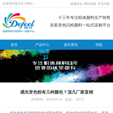
欢迎来到顶凡官方网站！
收藏本站
网站地图
常见问题
十三年专注粉体颜料生产销售
首家变色闪粉颜料一站式采购平台
首页
产品中心
顶凡资讯
导航
感光变色粉有几种颜色？顶凡厂家直销
点击：
6717
发布时间：2019-05-13
感光变色粉
是经紫外线或阳光照射，吸收紫外线或阳光后，而产