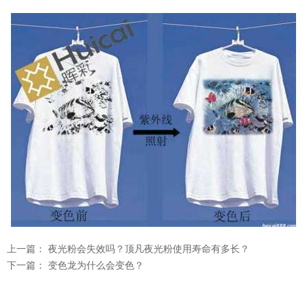
上一篇：
夜光粉会失效吗？顶凡夜光粉使用寿命有多长？
下一篇：
变色龙为什么会变色？
温变粉可以做防伪标签、温变防伪吗...
2026-08-05
温变粉适合做热变还是冷变？
2026-08-04