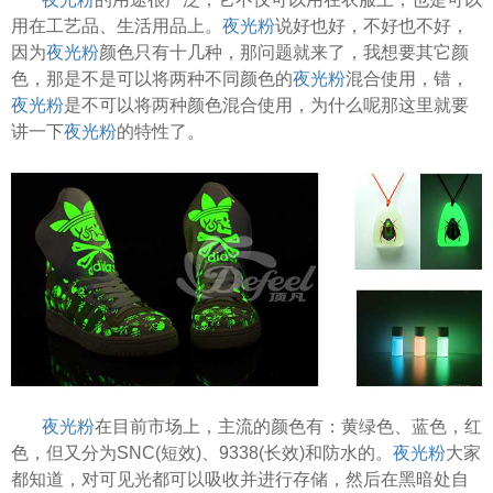
用在工艺品、生活用品上。
夜光粉
说好也好，不好也不好，
因为
夜光粉
颜色只有十几种，那问题就来了，我想要其它颜
色，那是不是可以将两种不同颜色的
夜光粉
混合使用，错，
夜光粉
是不可以将两种颜色混合使用，为什么呢那这里就要
讲一下
夜光粉
的特性了。
夜光粉
在目前市场上，主流的颜色有：黄绿色、蓝色，红
色，但又分为SNC(短效)、9338(长效)和防水的。
夜光粉
大家
都知道，对可见光都可以吸收并进行存储，然后在黑暗处自