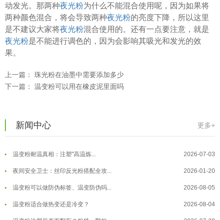
动发光。那两种
夜光粉
为什么不能混合使用呢，因为如果将
两种颜色混合，将会导致两种
夜光粉
的亮度下降，所以这里
温变粉可以做防伪标签、温变防伪吗...
2026-08-05
是不建议大家将
夜光粉
混合使用的。还有一点要注意，就是
温变粉适合做热变还是冷变？
2026-08-04
夜光粉
是不能进行调色的，因为会影响其吸光和发光的效
温变粉注塑后表面翻车？粗糙、颗粒...
2026-07-28
果。
温变粉保质期有多久？开封后如何保...
2026-07-20
上一篇：
珠光粉在油墨中需要添加多少
温变粉大批量保存指南｜做对这几步...
2026-07-17
下一篇：
温变粉可以用在橡皮泥里面吗
温变粉"罢工"指南：为...
2026-07-10
温变粉到底怕不怕酸碱和酒精？
2026-07-09
新闻中心
更多+
温变粉"烤"问：长期加...
2026-07-07
温变粉丝印到底用多少目网版？这篇...
2026-06-11
温变粉耐温真相：注塑"高温炼...
2026-07-03
反光粉太久不用结块要怎么处理？
2025-07-11
夜间安全卫士：丝印反光粉搭配全攻...
2026-01-20
印花温变粉最适合用在什么行业上呢...
2025-06-20
温变粉可以做防伪标签、温变防伪吗...
2026-08-05
油性反光粉怎么印花效果最好？
2025-06-18
温变粉适合做热变还是冷变？
2026-08-04
超细反光粉怎么印牢度才会更好？
2025-06-11
温变粉注塑后表面翻车？粗糙、颗粒...
2026-07-28