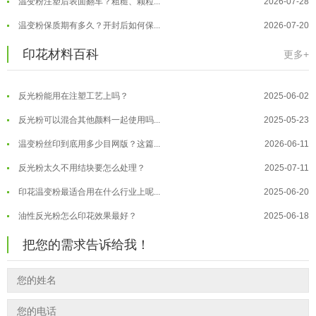
反光粉是永久有效的吗？能用多久？
2025-06-10
温变粉保质期有多久？开封后如何保...
2026-07-20
外墙涂料中怎么添加反光粉使用？
2025-06-05
温变粉大批量保存指南｜做对这几步...
2026-07-17
印花材料百科
更多+
超细反光粉需要搭配什么胶浆使用？
2025-06-03
温变粉"罢工"指南：为...
2026-07-10
反光粉能用在注塑工艺上吗？
2025-06-02
温变粉到底怕不怕酸碱和酒精？
2026-07-09
反光粉可以混合其他颜料一起使用吗...
2025-05-23
温变粉"烤"问：长期加...
2026-07-07
温变粉丝印到底用多少目网版？这篇...
2026-06-11
温变粉耐温真相：注塑"高温炼...
2026-07-03
反光粉太久不用结块要怎么处理？
2025-07-11
夜间安全卫士：丝印反光粉搭配全攻...
2026-01-20
印花温变粉最适合用在什么行业上呢...
2025-06-20
油性反光粉怎么印花效果最好？
2025-06-18
超细反光粉怎么印牢度才会更好？
2025-06-11
把您的需求告诉给我！
反光粉是永久有效的吗？能用多久？
2025-06-10
外墙涂料中怎么添加反光粉使用？
2025-06-05
超细反光粉需要搭配什么胶浆使用？
2025-06-03