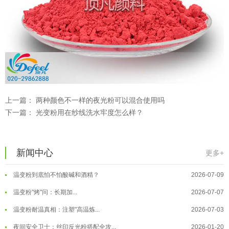
温变粉可以做防伪标签、温变防伪吗...
2026-08-05
温变粉适合做热变还是冷变？
2026-08-04
上一篇：
两种颜色不一样的夜光粉可以混合使用吗
温变粉注塑后表面翻车？粗糙、颗粒...
2026-07-28
下一篇：
光变粉用在纱线洗水牢度怎么样？
温变粉保质期有多久？开封后如何保...
2026-07-20
温变粉大批量保存指南｜做对这几步...
2026-07-17
新闻中心
更多+
温变粉"罢工"指南：为...
2026-07-10
温变粉到底怕不怕酸碱和酒精？
2026-07-09
温变粉"烤"问：长期加...
2026-07-07
温变粉丝印到底用多少目网版？这篇...
2026-06-11
温变粉耐温真相：注塑"高温炼...
2026-07-03
反光粉太久不用结块要怎么处理？
2025-07-11
夜间安全卫士：丝印反光粉搭配全攻...
2026-01-20