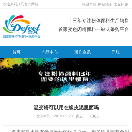
欢迎来到顶凡官方网站！
收藏本站
网站地图
常见问题
十三年专注粉体颜料生产销售
首家变色闪粉颜料一站式采购平台
首页
产品中心
顶凡资讯
导航
温变粉可以用在橡皮泥里面吗
点击：
7065
发布时间：2019-09-28
橡皮泥是小朋友最喜欢玩的玩具之一，很多幼儿园都会用