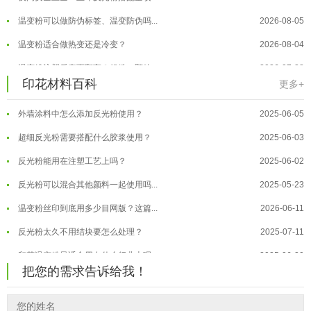
印花温变粉最适合用在什么行业上呢...
2025-06-20
温变粉可以做防伪标签、温变防伪吗...
2026-08-05
油性反光粉怎么印花效果最好？
2025-06-18
温变粉适合做热变还是冷变？
2026-08-04
超细反光粉怎么印牢度才会更好？
2025-06-11
温变粉注塑后表面翻车？粗糙、颗粒...
2026-07-28
印花材料百科
更多+
反光粉是永久有效的吗？能用多久？
2025-06-10
温变粉保质期有多久？开封后如何保...
2026-07-20
外墙涂料中怎么添加反光粉使用？
2025-06-05
温变粉大批量保存指南｜做对这几步...
2026-07-17
超细反光粉需要搭配什么胶浆使用？
2025-06-03
温变粉"罢工"指南：为...
2026-07-10
反光粉能用在注塑工艺上吗？
2025-06-02
温变粉到底怕不怕酸碱和酒精？
2026-07-09
反光粉可以混合其他颜料一起使用吗...
2025-05-23
温变粉"烤"问：长期加...
2026-07-07
温变粉丝印到底用多少目网版？这篇...
2026-06-11
温变粉耐温真相：注塑"高温炼...
2026-07-03
反光粉太久不用结块要怎么处理？
2025-07-11
夜间安全卫士：丝印反光粉搭配全攻...
2026-01-20
印花温变粉最适合用在什么行业上呢...
2025-06-20
把您的需求告诉给我！
油性反光粉怎么印花效果最好？
2025-06-18
超细反光粉怎么印牢度才会更好？
2025-06-11