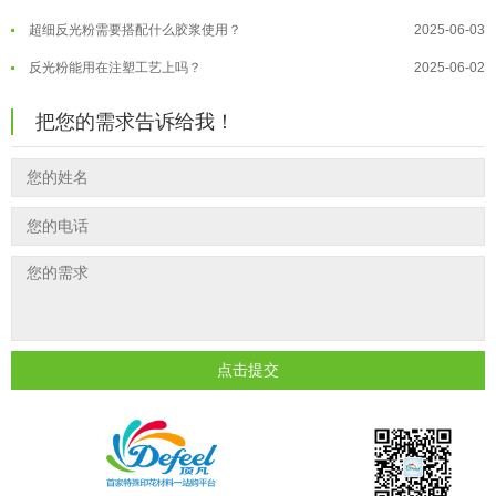
超细反光粉需要搭配什么胶浆使用？
2025-06-03
温变粉"罢工"指南：为...
2026-07-10
反光粉能用在注塑工艺上吗？
2025-06-02
温变粉到底怕不怕酸碱和酒精？
2026-07-09
反光粉可以混合其他颜料一起使用吗...
2025-05-23
温变粉"烤"问：长期加...
2026-07-07
把您的需求告诉给我！
温变粉丝印到底用多少目网版？这篇...
2026-06-11
温变粉耐温真相：注塑"高温炼...
2026-07-03
反光粉太久不用结块要怎么处理？
2025-07-11
夜间安全卫士：丝印反光粉搭配全攻...
2026-01-20
印花温变粉最适合用在什么行业上呢...
2025-06-20
油性反光粉怎么印花效果最好？
2025-06-18
超细反光粉怎么印牢度才会更好？
2025-06-11
反光粉是永久有效的吗？能用多久？
2025-06-10
外墙涂料中怎么添加反光粉使用？
2025-06-05
点击提交
超细反光粉需要搭配什么胶浆使用？
2025-06-03
反光粉能用在注塑工艺上吗？
2025-06-02
反光粉可以混合其他颜料一起使用吗...
2025-05-23