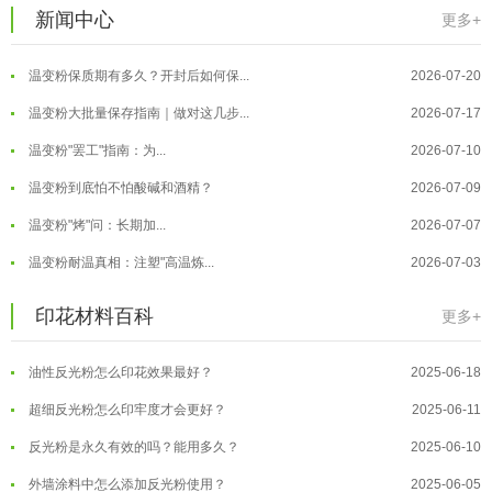
新闻中心
更多+
温变粉注塑后表面翻车？粗糙、颗粒...
2026-07-28
温变粉保质期有多久？开封后如何保...
2026-07-20
温变粉大批量保存指南｜做对这几步...
2026-07-17
温变粉"罢工"指南：为...
2026-07-10
温变粉到底怕不怕酸碱和酒精？
2026-07-09
温变粉"烤"问：长期加...
2026-07-07
温变粉丝印到底用多少目网版？这篇...
2026-06-11
温变粉耐温真相：注塑"高温炼...
2026-07-03
反光粉太久不用结块要怎么处理？
2025-07-11
夜间安全卫士：丝印反光粉搭配全攻...
2026-01-20
印花材料百科
更多+
印花温变粉最适合用在什么行业上呢...
2025-06-20
温变粉可以做防伪标签、温变防伪吗...
2026-08-05
油性反光粉怎么印花效果最好？
2025-06-18
温变粉适合做热变还是冷变？
2026-08-04
超细反光粉怎么印牢度才会更好？
2025-06-11
温变粉注塑后表面翻车？粗糙、颗粒...
2026-07-28
反光粉是永久有效的吗？能用多久？
2025-06-10
温变粉保质期有多久？开封后如何保...
2026-07-20
外墙涂料中怎么添加反光粉使用？
2025-06-05
温变粉大批量保存指南｜做对这几步...
2026-07-17