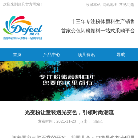
欢迎来到顶凡官方网站！
收藏本站
网站地图
常见问题
十三年专注粉体颜料生产销售
首家变色闪粉颜料一站式采购平台
首页
产品中心
顶凡资讯
导航
光变粉让童装遇光变色，引领时尚潮流
点击：
3551
发布时间：2021-11-23
随着国家三胎正常的开放，我国儿童人口数量也将会明显