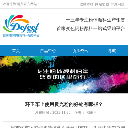
欢迎来到顶凡官方网站！
收藏本站
网站地图
常见问题
十三年专注粉体颜料生产销售
首家变色闪粉颜料一站式采购平台
首页
产品中心
顶凡资讯
导航
环卫车上使用反光粉的好处有哪些？
点击：
3559
发布时间：2021-11-25
城市的市容整理和清洁离不开环卫车辆，生活中我们总能