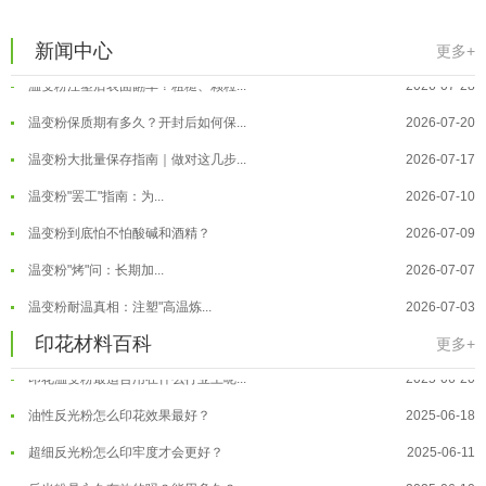
温变粉可以做防伪标签、温变防伪吗...
2026-08-05
温变粉适合做热变还是冷变？
2026-08-04
新闻中心
更多+
温变粉注塑后表面翻车？粗糙、颗粒...
2026-07-28
温变粉保质期有多久？开封后如何保...
2026-07-20
温变粉大批量保存指南｜做对这几步...
2026-07-17
温变粉"罢工"指南：为...
2026-07-10
温变粉到底怕不怕酸碱和酒精？
2026-07-09
温变粉"烤"问：长期加...
2026-07-07
温变粉丝印到底用多少目网版？这篇...
2026-06-11
温变粉耐温真相：注塑"高温炼...
2026-07-03
反光粉太久不用结块要怎么处理？
2025-07-11
夜间安全卫士：丝印反光粉搭配全攻...
2026-01-20
印花材料百科
更多+
印花温变粉最适合用在什么行业上呢...
2025-06-20
温变粉可以做防伪标签、温变防伪吗...
2026-08-05
油性反光粉怎么印花效果最好？
2025-06-18
温变粉适合做热变还是冷变？
2026-08-04
超细反光粉怎么印牢度才会更好？
2025-06-11
温变粉注塑后表面翻车？粗糙、颗粒...
2026-07-28
反光粉是永久有效的吗？能用多久？
2025-06-10
温变粉保质期有多久？开封后如何保...
2026-07-20