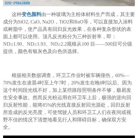
这种
变色颜料
由一种玻璃为主粉体材料生产而成，其主要
成分为SiO2, CaO, Na2O，TiO2和BaO等，可以直接加入涂料
或树脂中，使产品具有回归反光效果，在各种复杂形状的表
面上都可以使用。顶凡反光粉分为三种折射率，即：
ND≥1.90、ND≥1.93、ND≥2.2规格从100 目——500目可分级
提供，颜色有银灰色及白色供选择。
根据相关数据调查，环卫工作业时被车辆撞伤，60%—
70%发生在凌晨4时至上午7时，20%发生在晚8时以后。因为
这个时间段光线不好，加上某些路段照明条件不够，极易发
生安全事故。然而反光粉运用在环卫车上后，极强的逆向回
归反射性能，能将85%的光线直接反射回光源处，回归反射
所造成的反光亮度，可使驾驶人员和环卫工人们在夜间或视
野不佳的情况下清楚地看见行人和障碍目标，确保双方安
全。