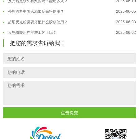
外墙涂料中怎么添加反光粉使用？
2025-06-05
温变粉大批量保存指南｜做对这几步...
2026-07-17
超细反光粉需要搭配什么胶浆使用？
2025-06-03
温变粉"罢工"指南：为...
2026-07-10
反光粉能用在注塑工艺上吗？
2025-06-02
温变粉到底怕不怕酸碱和酒精？
2026-07-09
反光粉可以混合其他颜料一起使用吗...
2025-05-23
温变粉"烤"问：长期加...
2026-07-07
把您的需求告诉给我！
温变粉丝印到底用多少目网版？这篇...
2026-06-11
温变粉耐温真相：注塑"高温炼...
2026-07-03
反光粉太久不用结块要怎么处理？
2025-07-11
夜间安全卫士：丝印反光粉搭配全攻...
2026-01-20
印花温变粉最适合用在什么行业上呢...
2025-06-20
油性反光粉怎么印花效果最好？
2025-06-18
超细反光粉怎么印牢度才会更好？
2025-06-11
反光粉是永久有效的吗？能用多久？
2025-06-10
点击提交
外墙涂料中怎么添加反光粉使用？
2025-06-05
超细反光粉需要搭配什么胶浆使用？
2025-06-03
反光粉能用在注塑工艺上吗？
2025-06-02