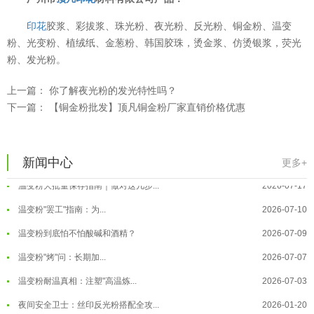
印花
胶浆、彩拔浆、珠光粉、夜光粉、反光粉、铜金粉、温变
粉、光变粉、植绒纸、金葱粉、韩国胶珠，烫金浆、仿烫银浆，荧光
粉、发光粉。
温变粉可以做防伪标签、温变防伪吗...
2026-08-05
上一篇：
你了解夜光粉的发光特性吗？
下一篇：
【铜金粉批发】顶凡铜金粉厂家直销价格优惠
温变粉适合做热变还是冷变？
2026-08-04
温变粉注塑后表面翻车？粗糙、颗粒...
2026-07-28
温变粉保质期有多久？开封后如何保...
2026-07-20
新闻中心
更多+
温变粉大批量保存指南｜做对这几步...
2026-07-17
温变粉"罢工"指南：为...
2026-07-10
温变粉到底怕不怕酸碱和酒精？
2026-07-09
温变粉"烤"问：长期加...
2026-07-07
温变粉丝印到底用多少目网版？这篇...
2026-06-11
温变粉耐温真相：注塑"高温炼...
2026-07-03
反光粉太久不用结块要怎么处理？
2025-07-11
夜间安全卫士：丝印反光粉搭配全攻...
2026-01-20