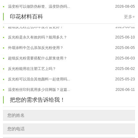
印花温变粉最适合用在什么行业上呢...
2025-06-20
温变粉可以做防伪标签、温变防伪吗...
2026-08-05
油性反光粉怎么印花效果最好？
2025-06-18
温变粉适合做热变还是冷变？
2026-08-04
印花材料百科
更多+
超细反光粉怎么印牢度才会更好？
2025-06-11
温变粉注塑后表面翻车？粗糙、颗粒...
2026-07-28
反光粉是永久有效的吗？能用多久？
2025-06-10
温变粉保质期有多久？开封后如何保...
2026-07-20
外墙涂料中怎么添加反光粉使用？
2025-06-05
温变粉大批量保存指南｜做对这几步...
2026-07-17
超细反光粉需要搭配什么胶浆使用？
2025-06-03
温变粉"罢工"指南：为...
2026-07-10
反光粉能用在注塑工艺上吗？
2025-06-02
温变粉到底怕不怕酸碱和酒精？
2026-07-09
反光粉可以混合其他颜料一起使用吗...
2025-05-23
温变粉"烤"问：长期加...
2026-07-07
温变粉丝印到底用多少目网版？这篇...
2026-06-11
温变粉耐温真相：注塑"高温炼...
2026-07-03
反光粉太久不用结块要怎么处理？
2025-07-11
夜间安全卫士：丝印反光粉搭配全攻...
把您的需求告诉给我！
2026-01-20
印花温变粉最适合用在什么行业上呢...
2025-06-20
油性反光粉怎么印花效果最好？
2025-06-18
超细反光粉怎么印牢度才会更好？
2025-06-11