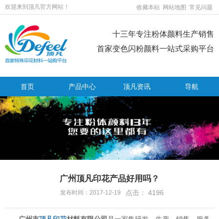
欢迎来到顶凡官方网站！
收藏本站
网站地图
常见问题
十三年专注粉体颜料生产销售
首家变色闪粉颜料一站式采购平台
首页
产品中心
顶凡资讯
导航
广州顶凡印花产品好用吗？
点击：
4196
发布时间：2017-12-19
广州市
顶凡
印花
材料有限公司
是一家集研发、生产、销售、服务