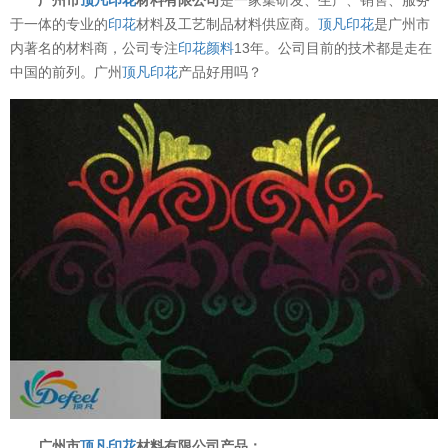
于一体的专业的
印花
材料及工艺制品材料供应商。
顶凡
印花
是广州市
内著名的材料商，公司专注
印花颜料
13年。公司目前的技术都是走在
中国的前列。广州
顶凡
印花
产品好用吗？
广州市
顶凡
印花
材料有限公司产品：