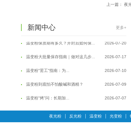
上一篇：
夜
温变粉适合做热变还是冷变？
2026-08-04
温变粉注塑后表面翻车？粗糙、颗粒...
2026-07-28
新闻中心
更多+
温变粉保质期有多久？开封后如何保...
2026-07-20
温变粉大批量保存指南｜做对这几步...
2026-07-17
温变粉"罢工"指南：为...
2026-07-10
温变粉到底怕不怕酸碱和酒精？
2026-07-09
温变粉"烤"问：长期加...
2026-07-07
温变粉耐温真相：注塑"高温炼...
2026-07-03
夜光粉
反光粉
温变粉
光变粉
夜间安全卫士：丝印反光粉搭配全攻...
2026-01-20