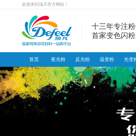
欢迎来到顶凡官方网站！
十三年专注粉
首家变色闪粉
首页
夜光粉
反光粉
温变粉
光变