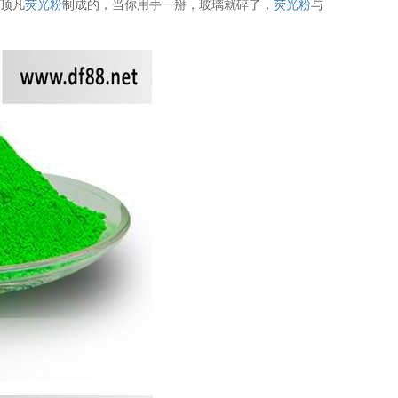
由顶凡
荧光粉
制成的，当你用手一掰，玻璃就碎了，
荧光粉
与