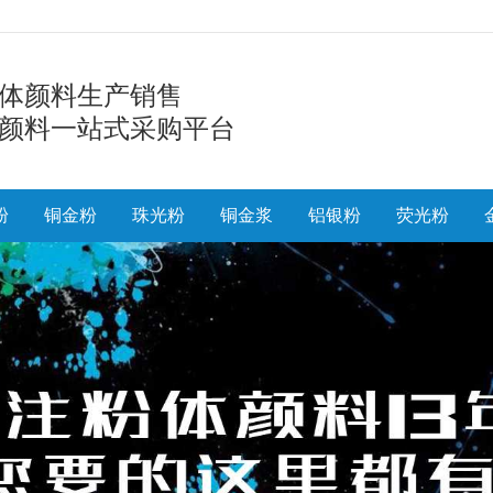
体颜料生产销售
颜料一站式采购平台
粉
铜金粉
珠光粉
铜金浆
铝银粉
荧光粉