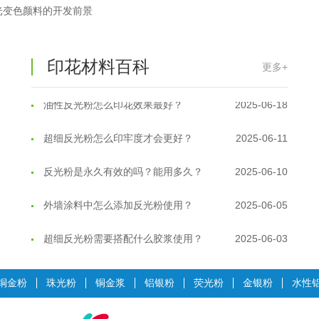
光变色颜料的开发前景
反光粉太久不用结块要怎么处理？
2025-07-11
印花温变粉最适合用在什么行业上呢...
2025-06-20
印花材料百科
更多+
油性反光粉怎么印花效果最好？
2025-06-18
超细反光粉怎么印牢度才会更好？
2025-06-11
反光粉是永久有效的吗？能用多久？
2025-06-10
外墙涂料中怎么添加反光粉使用？
2025-06-05
超细反光粉需要搭配什么胶浆使用？
2025-06-03
反光粉能用在注塑工艺上吗？
2025-06-02
铜金粉
珠光粉
铜金浆
铝银粉
荧光粉
金银粉
水性
反光粉可以混合其他颜料一起使用吗...
2025-05-23