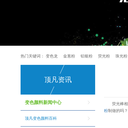
热门关键词：
变色龙
金葱粉
铝银粉
荧光粉
珠光粉
顶凡资讯
变色颜料新闻中心
荧光棒
粉
制做的吗
顶凡变色颜料百科