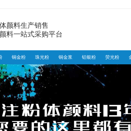
体颜料生产销售
颜料一站式采购平台
粉
铜金粉
珠光粉
铜金浆
铝银粉
荧光粉