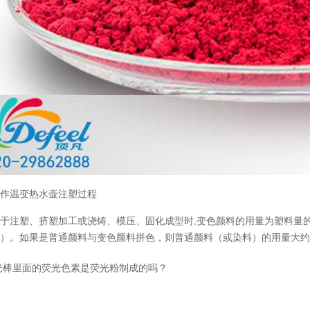
制作温变热水壶注塑过程
于注塑、挤塑加工或浇铸、模压、固化成型时,变色颜料的用量为塑料量的0.5
）。如果是普通颜料与变色颜料拼色，则普通颜料（或染料）的用量大约为变
温变粉丝印到底用多少目网版？这篇...
2026-06-11
光棒里面的荧光色素是荧光粉制成的吗？
反光粉太久不用结块要怎么处理？
2025-07-11
印花温变粉最适合用在什么行业上呢...
2025-06-20