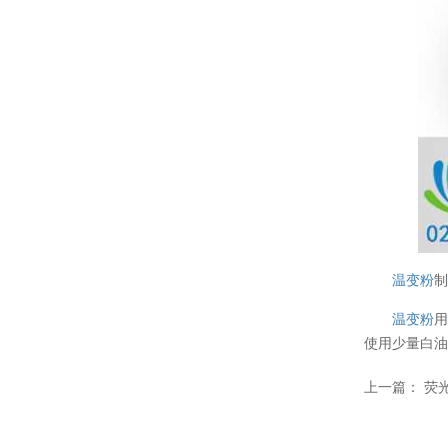
温变粉
温变粉
用
使用少量白油
温变粉可以做防伪标签、温变防伪吗...
2026-08-05
上一篇：
荧
温变粉适合做热变还是冷变？
2026-08-04
温变粉注塑后表面翻车？粗糙、颗粒...
2026-07-28