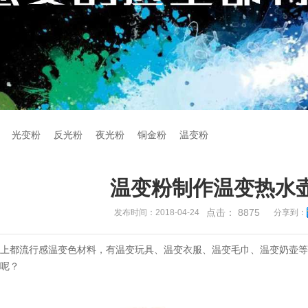
光变粉
反光粉
夜光粉
铜金粉
温变粉
温变粉制作温变热水
点击：
8875
发布时间：2018-04-24
分享到：
面上都流行感温变色材料，有温变玩具、温变衣服、温变毛巾、温变奶壶
的呢？