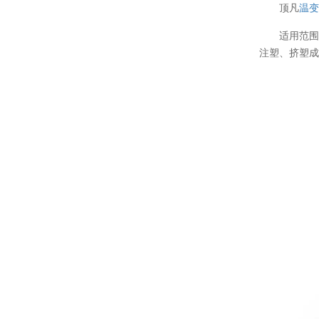
顶凡
温
适用范围
注塑、挤塑