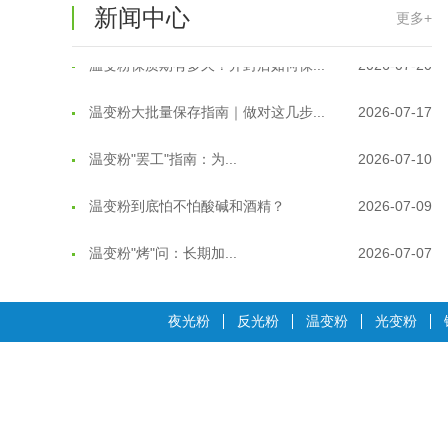
新闻中心
更多+
温变粉保质期有多久？开封后如何保...
2026-07-20
温变粉大批量保存指南｜做对这几步...
2026-07-17
温变粉"罢工"指南：为...
2026-07-10
温变粉到底怕不怕酸碱和酒精？
2026-07-09
温变粉"烤"问：长期加...
2026-07-07
温变粉耐温真相：注塑"高温炼...
2026-07-03
夜光粉
反光粉
温变粉
光变粉
夜间安全卫士：丝印反光粉搭配全攻...
2026-01-20
温变粉可以做防伪标签、温变防伪吗...
2026-08-05
温变粉适合做热变还是冷变？
2026-08-04