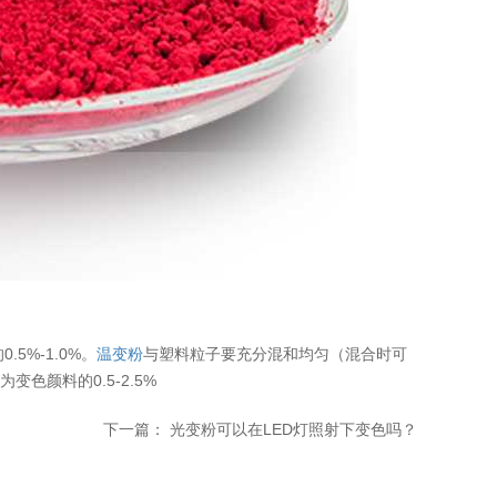
%-1.0%。
温变粉
与塑料粒子要充分混和均匀（混合时可
色颜料的0.5-2.5%
下一篇：
光变粉可以在LED灯照射下变色吗？