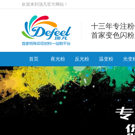
欢迎来到顶凡官方网站！
十三年专注粉
首家变色闪粉
首页
夜光粉
反光粉
温变粉
光变