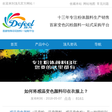
欢迎来到顶凡官方网站！
收藏本站
网站地图
常见问题
十三年专注粉体颜料生产销售
首家变色闪粉颜料一站式采购平台
首页
产品中心
顶凡资讯
导航
如何将感温变色颜料印在衣服上？
点击：
8161
发布时间：2018-05-07
感温变色颜料
（温变粉、温变颜料、感温变色粉）是一种很特别