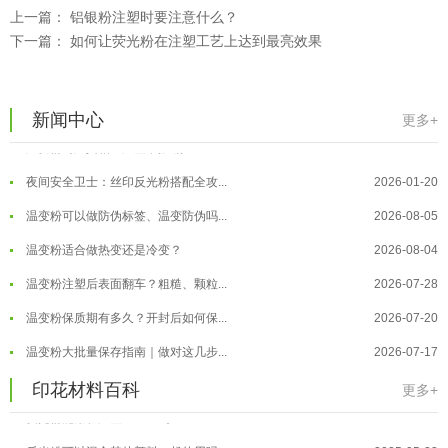
温变粉大批量保存指南｜做对这几步...
2026-07-17
上一篇：
铝银粉注塑时要注意什么？
温变粉"罢工"指南：为...
2026-07-10
下一篇：
如何让荧光粉在注塑工艺上达到最亮效果
温变粉到底怕不怕酸碱和酒精？
2026-07-09
温变粉"烤"问：长期加...
2026-07-07
新闻中心
更多+
温变粉丝印到底用多少目网版？这篇...
2026-06-11
温变粉耐温真相：注塑"高温炼...
2026-07-03
反光粉太久不用结块要怎么处理？
2025-07-11
夜间安全卫士：丝印反光粉搭配全攻...
2026-01-20
印花温变粉最适合用在什么行业上呢...
2025-06-20
温变粉可以做防伪标签、温变防伪吗...
2026-08-05
油性反光粉怎么印花效果最好？
2025-06-18
温变粉适合做热变还是冷变？
2026-08-04
超细反光粉怎么印牢度才会更好？
2025-06-11
温变粉注塑后表面翻车？粗糙、颗粒...
2026-07-28
反光粉是永久有效的吗？能用多久？
2025-06-10
温变粉保质期有多久？开封后如何保...
2026-07-20
外墙涂料中怎么添加反光粉使用？
2025-06-05
温变粉大批量保存指南｜做对这几步...
2026-07-17
超细反光粉需要搭配什么胶浆使用？
2025-06-03
温变粉"罢工"指南：为...
2026-07-10
印花材料百科
更多+
反光粉能用在注塑工艺上吗？
2025-06-02
温变粉到底怕不怕酸碱和酒精？
2026-07-09
反光粉可以混合其他颜料一起使用吗...
2025-05-23
温变粉"烤"问：长期加...
2026-07-07