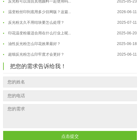
温变粉丝印到底用多少目网版？这篇...
2026-06-11
温变粉耐温真相：注塑"高温炼...
2026-07-03
反光粉太久不用结块要怎么处理？
2025-07-11
夜间安全卫士：丝印反光粉搭配全攻...
2026-01-20
印花温变粉最适合用在什么行业上呢...
2025-06-20
油性反光粉怎么印花效果最好？
2025-06-18
超细反光粉怎么印牢度才会更好？
2025-06-11
反光粉是永久有效的吗？能用多久？
2025-06-10
把您的需求告诉给我！
外墙涂料中怎么添加反光粉使用？
2025-06-05
超细反光粉需要搭配什么胶浆使用？
2025-06-03
反光粉能用在注塑工艺上吗？
2025-06-02
反光粉可以混合其他颜料一起使用吗...
2025-05-23
点击提交