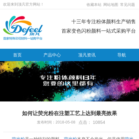
欢迎来到顶凡官方网站！
收藏本站
网站地图
常见问题
十三年专注粉体颜料生产销售
首家变色闪粉颜料一站式采购平台
首页
产品中心
顶凡资讯
导航
如何让荧光粉在注塑工艺上达到最亮效果
点击：
10854
发布时间：2018-05-08
荧光粉
是一种特别的颜料，
荧光粉
本身不会发光，但是使用
荧光