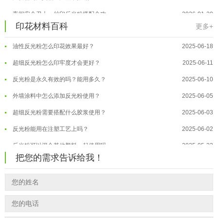
反光粉太久不用结块要怎么处理？
2025-07-11
夜间安全卫士：丝印反光粉搭配全攻...
2026-01-20
印花材料百科
印花温变粉最适合用在什么行业上呢...
2025-06-20
更多+
温变粉可以做防伪标签、温变防伪吗...
2026-08-05
油性反光粉怎么印花效果最好？
2025-06-18
温变粉适合做热变还是冷变？
2026-08-04
超细反光粉怎么印牢度才会更好？
2025-06-11
温变粉注塑后表面翻车？粗糙、颗粒...
2026-07-28
反光粉是永久有效的吗？能用多久？
2025-06-10
温变粉保质期有多久？开封后如何保...
2026-07-20
外墙涂料中怎么添加反光粉使用？
2025-06-05
温变粉大批量保存指南｜做对这几步...
2026-07-17
超细反光粉需要搭配什么胶浆使用？
2025-06-03
温变粉"罢工"指南：为...
2026-07-10
反光粉能用在注塑工艺上吗？
2025-06-02
温变粉到底怕不怕酸碱和酒精？
2026-07-09
反光粉可以混合其他颜料一起使用吗...
2025-05-23
温变粉"烤"问：长期加...
2026-07-07
把您的需求告诉给我！
温变粉丝印到底用多少目网版？这篇...
2026-06-11
温变粉耐温真相：注塑"高温炼...
2026-07-03
反光粉太久不用结块要怎么处理？
2025-07-11
夜间安全卫士：丝印反光粉搭配全攻...
2026-01-20
印花温变粉最适合用在什么行业上呢...
2025-06-20
油性反光粉怎么印花效果最好？
2025-06-18