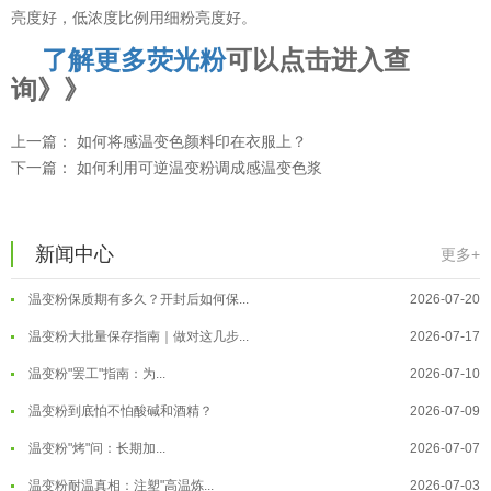
亮度好，低浓度比例用细粉亮度好。
了解更多
荧光粉
可以点击进入查
询》》
上一篇：
如何将感温变色颜料印在衣服上？
下一篇：
如何利用可逆温变粉调成感温变色浆
温变粉可以做防伪标签、温变防伪吗...
2026-08-05
温变粉适合做热变还是冷变？
2026-08-04
新闻中心
温变粉注塑后表面翻车？粗糙、颗粒...
2026-07-28
更多+
温变粉保质期有多久？开封后如何保...
2026-07-20
温变粉大批量保存指南｜做对这几步...
2026-07-17
温变粉"罢工"指南：为...
2026-07-10
温变粉到底怕不怕酸碱和酒精？
2026-07-09
温变粉"烤"问：长期加...
2026-07-07
温变粉丝印到底用多少目网版？这篇...
2026-06-11
温变粉耐温真相：注塑"高温炼...
2026-07-03