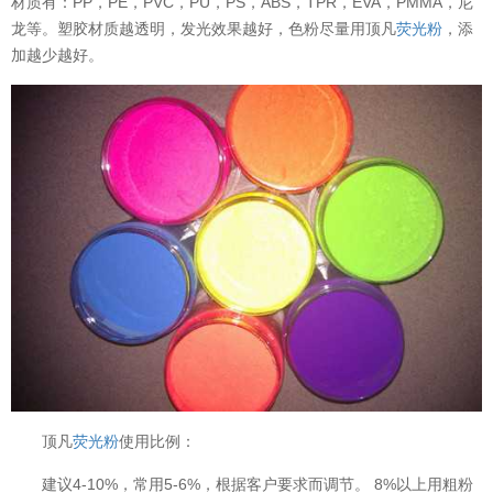
材质有：PP，PE，PVC，PU，PS，ABS，TPR，EVA，PMMA，尼
龙等。塑胶材质越透明，发光效果越好，色粉尽量用顶凡
荧光粉
，添
加越少越好。
顶凡
荧光粉
使用比例：
建议4-10%，常用5-6%，根据客户要求而调节。 8%以上用粗粉