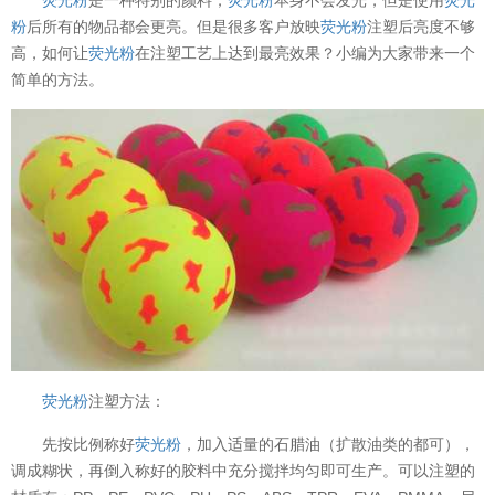
粉
后所有的物品都会更亮。但是很多客户放映
荧光粉
注塑后亮度不够
高，如何让
荧光粉
在注塑工艺上达到最亮效果？小编为大家带来一个
简单的方法。
荧光粉
注塑方法：
先按比例称好
荧光粉
，加入适量的石腊油（扩散油类的都可），
调成糊状，再倒入称好的胶料中充分搅拌均匀即可生产。可以注塑的