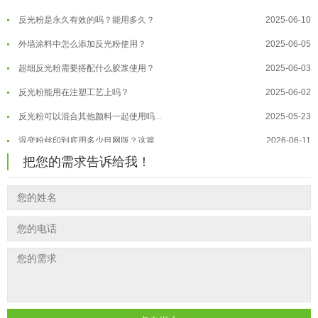
反光粉是永久有效的吗？能用多久？
2025-06-10
温变粉保质期有多久？开封后如何保...
2026-07-20
外墙涂料中怎么添加反光粉使用？
2025-06-05
温变粉大批量保存指南｜做对这几步...
2026-07-17
超细反光粉需要搭配什么胶浆使用？
2025-06-03
温变粉"罢工"指南：为...
2026-07-10
反光粉能用在注塑工艺上吗？
2025-06-02
温变粉到底怕不怕酸碱和酒精？
2026-07-09
反光粉可以混合其他颜料一起使用吗...
2025-05-23
温变粉"烤"问：长期加...
2026-07-07
温变粉丝印到底用多少目网版？这篇...
2026-06-11
温变粉耐温真相：注塑"高温炼...
2026-07-03
反光粉太久不用结块要怎么处理？
把您的需求告诉给我！
2025-07-11
夜间安全卫士：丝印反光粉搭配全攻...
2026-01-20
印花温变粉最适合用在什么行业上呢...
2025-06-20
油性反光粉怎么印花效果最好？
2025-06-18
超细反光粉怎么印牢度才会更好？
2025-06-11
反光粉是永久有效的吗？能用多久？
2025-06-10
外墙涂料中怎么添加反光粉使用？
2025-06-05
超细反光粉需要搭配什么胶浆使用？
2025-06-03