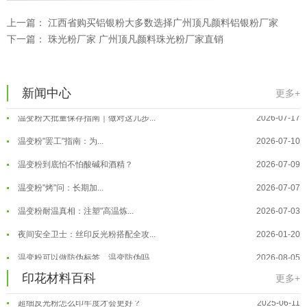
温变粉可以做防伪标签、温变防伪吗...
2026-08-05
上一篇：
江西省购买铝银粉大多数选择广州顶凡颜料铝银粉厂家
下一篇：
珠光粉厂家 广州顶凡颜料珠光粉厂家直销
温变粉适合做热变还是冷变？
2026-08-04
温变粉注塑后表面翻车？粗糙、颗粒...
2026-07-28
温变粉保质期有多久？开封后如何保...
2026-07-20
新闻中心
更多+
温变粉大批量保存指南｜做对这几步...
2026-07-17
温变粉"罢工"指南：为...
2026-07-10
温变粉到底怕不怕酸碱和酒精？
2026-07-09
温变粉"烤"问：长期加...
2026-07-07
温变粉丝印到底用多少目网版？这篇...
2026-06-11
温变粉耐温真相：注塑"高温炼...
2026-07-03
反光粉太久不用结块要怎么处理？
2025-07-11
夜间安全卫士：丝印反光粉搭配全攻...
2026-01-20
印花温变粉最适合用在什么行业上呢...
2025-06-20
温变粉可以做防伪标签、温变防伪吗...
2026-08-05
油性反光粉怎么印花效果最好？
2025-06-18
温变粉适合做热变还是冷变？
印花材料百科
2026-08-04
更多+
超细反光粉怎么印牢度才会更好？
2025-06-11
温变粉注塑后表面翻车？粗糙、颗粒...
2026-07-28