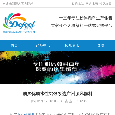
欢迎来到顶凡官方网站！
收藏本站
网站地图
常见问题
十三年专注粉体颜料生产销售
首家变色闪粉颜料一站式采购平台
首页
产品中心
顶凡资讯
导航
购买优质水性铝银浆选广州顶凡颜料
点击：
19235
发布时间：2018-05-14
购买
水性铝银浆
当然要选好的铝银浆厂家，找好的铝银浆厂家当