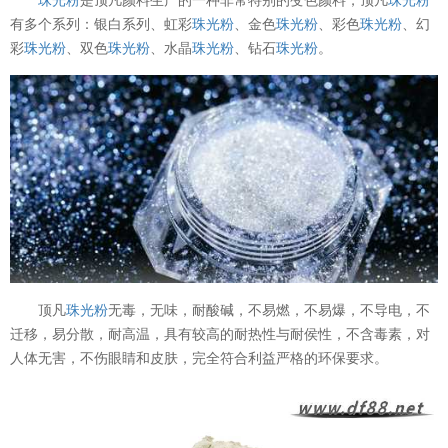
有多个系列：银白系列、虹彩
珠光粉
、金色
珠光粉
、彩色
珠光粉
、幻
彩
珠光粉
、双色
珠光粉
、水晶
珠光粉
、钻石
珠光粉
。
顶凡
珠光粉
无毒，无味，耐酸碱，不易燃，不易爆，不导电，不
迁移，易分散，耐高温，具有较高的耐热性与耐侯性，不含毒素，对
人体无害，不伤眼睛和皮肤，完全符合利益严格的环保要求。