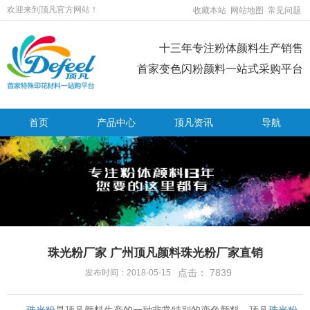
欢迎来到顶凡官方网站！
收藏本站
网站地图
常见问题
十三年专注粉体颜料生产销售
首家变色闪粉颜料一站式采购平台
首页
产品中心
顶凡资讯
导航
珠光粉厂家 广州顶凡颜料珠光粉厂家直销
点击：
7839
发布时间：2018-05-15
珠光粉
是顶凡颜料生产的一种非常特别的变色颜料，顶凡
珠光粉