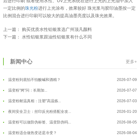
后进行印刷 或者使用水性、UV上光系统在进行上光的上光油中加入
一定比例的
珠光粉
进行上光涂布，效果较好 珠光浆与胶印油墨按一定
温变粉可以做防伪标签、温变防伪吗...
2026-08-05
比例混合进行印刷可以较大的提高油墨亮度以及珠光效果。
温变粉适合做热变还是冷变？
2026-08-04
上一篇：
购买优质水性铝银浆选广州顶凡颜料
温变粉注塑后表面翻车？粗糙、颗粒...
2026-07-28
下一篇：
水性铝银浆跟油性铝银浆有什么不同
温变粉保质期有多久？开封后如何保...
2026-07-20
温变粉大批量保存指南｜做对这几步...
2026-07-17
新闻中心
更多+
温变粉"罢工"指南：为...
2026-07-10
温变粉到底怕不怕酸碱和酒精？
2026-07-09
温变粉"烤"问：长期加...
2026-07-07
温变粉丝印到底用多少目网版？这篇...
2026-06-11
温变粉耐温真相：注塑"高温炼...
2026-07-03
反光粉太久不用结块要怎么处理？
2025-07-11
夜间安全卫士：丝印反光粉搭配全攻...
2026-01-20
印花温变粉最适合用在什么行业上呢...
2025-06-20
温变粉可以做防伪标签、温变防伪吗...
2026-08-05
油性反光粉怎么印花效果最好？
2025-06-18
温变粉适合做热变还是冷变？
2026-08-04