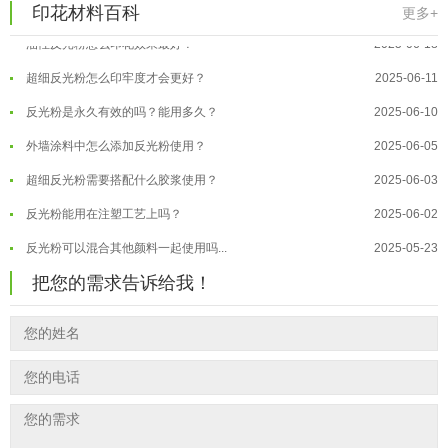
印花温变粉最适合用在什么行业上呢...
2025-06-20
温变粉可以做防伪标签、温变防伪吗...
2026-08-05
印花材料百科
更多+
油性反光粉怎么印花效果最好？
2025-06-18
温变粉适合做热变还是冷变？
2026-08-04
超细反光粉怎么印牢度才会更好？
2025-06-11
温变粉注塑后表面翻车？粗糙、颗粒...
2026-07-28
反光粉是永久有效的吗？能用多久？
2025-06-10
温变粉保质期有多久？开封后如何保...
2026-07-20
外墙涂料中怎么添加反光粉使用？
2025-06-05
温变粉大批量保存指南｜做对这几步...
2026-07-17
超细反光粉需要搭配什么胶浆使用？
2025-06-03
温变粉"罢工"指南：为...
2026-07-10
反光粉能用在注塑工艺上吗？
2025-06-02
温变粉到底怕不怕酸碱和酒精？
2026-07-09
反光粉可以混合其他颜料一起使用吗...
2025-05-23
温变粉"烤"问：长期加...
2026-07-07
温变粉丝印到底用多少目网版？这篇...
2026-06-11
温变粉耐温真相：注塑"高温炼...
2026-07-03
把您的需求告诉给我！
反光粉太久不用结块要怎么处理？
2025-07-11
夜间安全卫士：丝印反光粉搭配全攻...
2026-01-20
印花温变粉最适合用在什么行业上呢...
2025-06-20
油性反光粉怎么印花效果最好？
2025-06-18
超细反光粉怎么印牢度才会更好？
2025-06-11
反光粉是永久有效的吗？能用多久？
2025-06-10