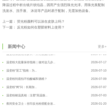
降温过程中析出镜片状结晶，因而产生强烈珠光光泽。用珠光浆配制
洗发水、洗手液、 沐浴等产品时易于配制，无需加热设备。
上一篇：
荧光粉颜料可以涂在皮肤上吗？
下一篇：
反光粉如何在塑胶材料上使用？
温变粉可以做防伪标签、温变防伪吗...
2026-08-05
温变粉适合做热变还是冷变？
2026-08-04
温变粉注塑后表面翻车？粗糙、颗粒...
2026-07-28
新闻中心
更多+
温变粉保质期有多久？开封后如何保...
2026-07-20
温变粉大批量保存指南｜做对这几步...
2026-07-17
温变粉"罢工"指南：为...
2026-07-10
温变粉到底怕不怕酸碱和酒精？
2026-07-09
温变粉"烤"问：长期加...
2026-07-07
温变粉丝印到底用多少目网版？这篇...
2026-06-11
温变粉耐温真相：注塑"高温炼...
2026-07-03
反光粉太久不用结块要怎么处理？
2025-07-11
夜间安全卫士：丝印反光粉搭配全攻...
2026-01-20