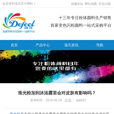
欢迎来到顶凡官方网站！
收藏本站
网站地图
常见问题
十三年专注粉体颜料生产销售
首家变色闪粉颜料一站式采购平台
首页
产品中心
顶凡资讯
导航
珠光粉加到沐浴露里会对皮肤有影响吗？
点击：
64697
发布时间：2018-06-19
珠光粉
是天然云母薄皮外覆盖金属氧化物而产生的珍珠光泽的新