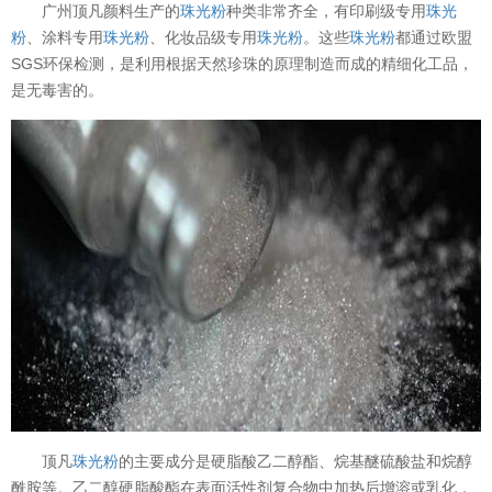
广州顶凡颜料生产的
珠光粉
种类非常齐全，有印刷级专用
珠光
粉
、涂料专用
珠光粉
、化妆品级专用
珠光粉
。这些
珠光粉
都通过欧盟
SGS环保检测，是利用根据天然珍珠的原理制造而成的精细化工品，
是无毒害的。
顶凡
珠光粉
的主要成分是硬脂酸乙二醇酯、烷基醚硫酸盐和烷醇
酰胺等。乙二醇硬脂酸酯在表面活性剂复合物中加热后增溶或乳化，