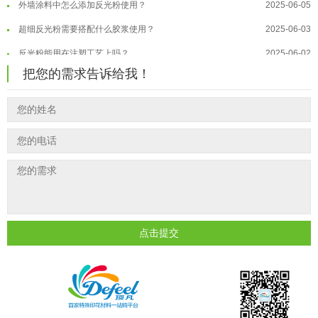
外墙涂料中怎么添加反光粉使用？
2025-06-05
温变粉大批量保存指南｜做对这几步...
2026-07-17
超细反光粉需要搭配什么胶浆使用？
2025-06-03
温变粉"罢工"指南：为...
2026-07-10
反光粉能用在注塑工艺上吗？
2025-06-02
温变粉到底怕不怕酸碱和酒精？
2026-07-09
把您的需求告诉给我！
反光粉可以混合其他颜料一起使用吗...
2025-05-23
温变粉"烤"问：长期加...
2026-07-07
温变粉丝印到底用多少目网版？这篇...
2026-06-11
温变粉耐温真相：注塑"高温炼...
2026-07-03
反光粉太久不用结块要怎么处理？
2025-07-11
夜间安全卫士：丝印反光粉搭配全攻...
2026-01-20
印花温变粉最适合用在什么行业上呢...
2025-06-20
油性反光粉怎么印花效果最好？
2025-06-18
超细反光粉怎么印牢度才会更好？
2025-06-11
反光粉是永久有效的吗？能用多久？
2025-06-10
点击提交
外墙涂料中怎么添加反光粉使用？
2025-06-05
超细反光粉需要搭配什么胶浆使用？
2025-06-03
反光粉能用在注塑工艺上吗？
2025-06-02
反光粉可以混合其他颜料一起使用吗...
2025-05-23