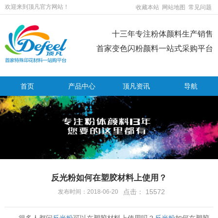
欢迎来到顶凡官方网站！
收藏本站
网站地图
常见问题
十三年专注粉体颜料生产销售
首家变色闪粉颜料一站式采购平台
首页
产品中心
顶凡资讯
导航
反光粉如何在塑胶材料上使用？
点击：
15572
发布时间：2018-06-20
很多人都问
反光粉
可以在塑胶材料上使用吗？
反光粉
如何在塑胶