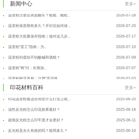
新闻中心
温变粉适合做热变还是冷变？
2026-08-04
更多+
温变粉注塑后表面翻车？粗糙、颗粒...
2026-07-28
温变粉保质期有多久？开封后如何保...
2026-07-20
温变粉大批量保存指南｜做对这几步...
2026-07-17
温变粉"罢工"指南：为...
2026-07-10
温变粉到底怕不怕酸碱和酒精？
2026-07-09
温变粉"烤"问：长期加...
2026-07-07
温变粉丝印到底用多少目网版？这篇...
2026-06-11
温变粉耐温真相：注塑"高温炼...
2026-07-03
印花材料百科
反光粉太久不用结块要怎么处理？
2025-07-11
更多+
夜间安全卫士：丝印反光粉搭配全攻...
2026-01-20
印花温变粉最适合用在什么行业上呢...
2025-06-20
温变粉可以做防伪标签、温变防伪吗...
2026-08-05
油性反光粉怎么印花效果最好？
2025-06-18
温变粉适合做热变还是冷变？
2026-08-04
超细反光粉怎么印牢度才会更好？
2025-06-11
温变粉注塑后表面翻车？粗糙、颗粒...
2026-07-28
反光粉是永久有效的吗？能用多久？
2025-06-10
温变粉保质期有多久？开封后如何保...
2026-07-20