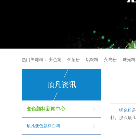
热门关键词：
变色龙
金葱粉
铝银粉
荧光粉
珠光粉
顶凡资讯
变色颜料新闻中心
铜金粉
料。那么顶
顶凡变色颜料百科