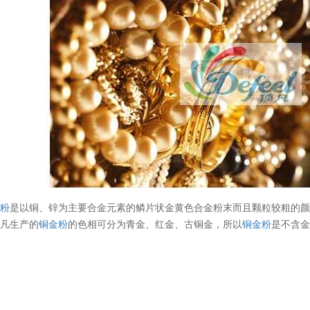
金粉
是以铜、锌为主要合金元素的鳞片状金黄色合金粉末而且颗粒较粗的
顶凡生产的
铜金粉
的色相可分为青金、红金、古铜金，所以
铜金粉
是不含