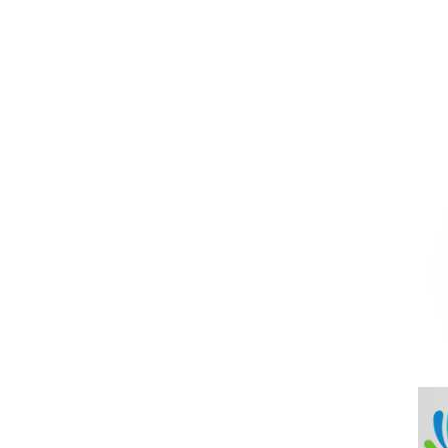
温变粉可以做防伪标签、温变防伪吗...
2026-08-05
温变粉适合做热变还是冷变？
2026-08-04
温变粉注塑后表面翻车？粗糙、颗粒...
2026-07-28
温变粉保质期有多久？开封后如何保...
2026-07-20
温变粉大批量保存指南｜做对这几步...
2026-07-17