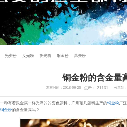
光变粉
反光粉
夜光粉
铜金粉
温变粉
铜金粉的含金量
点击：
21131
发布时间：2018-06-28
分享到
是一种有着跟金属一样光泽的的变色颜料，广州顶凡颜料生产的
铜金粉
广
凡
铜金粉
的含金量高吗？