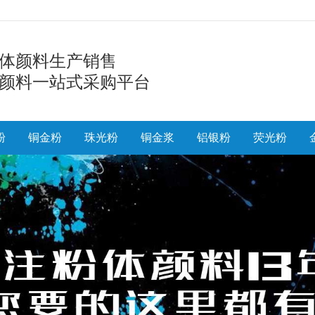
体颜料生产销售
颜料一站式采购平台
粉
铜金粉
珠光粉
铜金浆
铝银粉
荧光粉