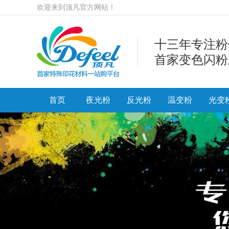
欢迎来到顶凡官方网站！
十三年专注粉
首家变色闪粉
首页
夜光粉
反光粉
温变粉
光变