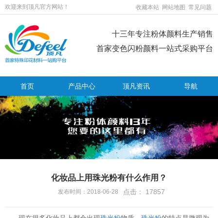
欢迎来到顶凡官方网站！
收藏本站
网站地图
常见问题
十三年专注粉体颜料生产销售
首家变色闪粉颜料一站式采购平台
首页
产品中心
顶凡资讯
导航
化妆品上用珠光粉有什么作用？
点击：
17857
发布时间：2018-06-28
现在很多化妆品上都会出现
珠光粉
物质，
珠光粉
的特点是微观为