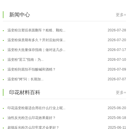
温变粉可以做防伪标签、温变防伪吗...
2026-08-05
新闻中心
更多+
温变粉适合做热变还是冷变？
2026-08-04
温变粉注塑后表面翻车？粗糙、颗粒...
2026-07-28
温变粉保质期有多久？开封后如何保...
2026-07-20
温变粉大批量保存指南｜做对这几步...
2026-07-17
温变粉"罢工"指南：为...
2026-07-10
温变粉到底怕不怕酸碱和酒精？
2026-07-09
温变粉"烤"问：长期加...
2026-07-07
温变粉丝印到底用多少目网版？这篇...
2026-06-11
温变粉耐温真相：注塑"高温炼...
2026-07-03
印花材料百科
更多+
反光粉太久不用结块要怎么处理？
2025-07-11
夜间安全卫士：丝印反光粉搭配全攻...
2026-01-20
印花温变粉最适合用在什么行业上呢...
2025-06-20
温变粉可以做防伪标签、温变防伪吗...
2026-08-05
油性反光粉怎么印花效果最好？
2025-06-18
温变粉适合做热变还是冷变？
2026-08-04
超细反光粉怎么印牢度才会更好？
2025-06-11
温变粉注塑后表面翻车？粗糙、颗粒...
2026-07-28