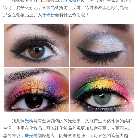
透明，扁平状分无，依靠光线折射，反射，透射来表现色彩与光亮。
那么在化妆品上加入
珠光粉
会有什么作用呢？
顶凡
珠光粉
具有金属颜料的闪光效果，又能产生天然珍珠的柔和
色泽，使用在化妆品上可以让化妆品外观更加灿烂亮丽，光丽照人。
总的来说，
珠光粉
颗粒越大，闪烁效果越强，而对底色的遮盖力越