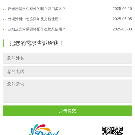
反光粉是永久有效的吗？能用多久？
2025-06-10
温变粉保质期有多久？开封后如何保...
2026-07-20
外墙涂料中怎么添加反光粉使用？
2025-06-05
温变粉大批量保存指南｜做对这几步...
2026-07-17
超细反光粉需要搭配什么胶浆使用？
2025-06-03
温变粉"罢工"指南：为...
2026-07-10
反光粉能用在注塑工艺上吗？
2025-06-02
温变粉到底怕不怕酸碱和酒精？
2026-07-09
把您的需求告诉给我！
反光粉可以混合其他颜料一起使用吗...
2025-05-23
温变粉"烤"问：长期加...
2026-07-07
温变粉丝印到底用多少目网版？这篇...
2026-06-11
温变粉耐温真相：注塑"高温炼...
2026-07-03
反光粉太久不用结块要怎么处理？
2025-07-11
夜间安全卫士：丝印反光粉搭配全攻...
2026-01-20
印花温变粉最适合用在什么行业上呢...
2025-06-20
油性反光粉怎么印花效果最好？
2025-06-18
超细反光粉怎么印牢度才会更好？
2025-06-11
反光粉是永久有效的吗？能用多久？
2025-06-10
点击提交
外墙涂料中怎么添加反光粉使用？
2025-06-05
超细反光粉需要搭配什么胶浆使用？
2025-06-03