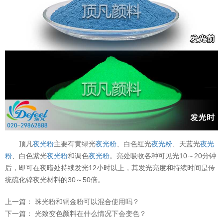
顶凡
夜光粉
主要有黄绿光
夜光粉
、白色红光
夜光粉
、天蓝光
夜光
粉
、白色紫光
夜光粉
和调色
夜光粉
。亮处吸收各种可见光10～20分钟
后，即可在夜暗处持续发光12小时以上，其发光亮度和持续时间是传
统硫化锌夜光材料的30～50倍。
上一篇：
珠光粉和铜金粉可以混合使用吗？
下一篇：
光致变色颜料在什么情况下会变色？