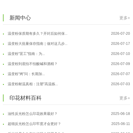
温变粉可以做防伪标签、温变防伪吗...
2026-08-05
温变粉适合做热变还是冷变？
2026-08-04
新闻中心
更多+
温变粉注塑后表面翻车？粗糙、颗粒...
2026-07-28
温变粉保质期有多久？开封后如何保...
2026-07-20
温变粉大批量保存指南｜做对这几步...
2026-07-17
温变粉"罢工"指南：为...
2026-07-10
温变粉到底怕不怕酸碱和酒精？
2026-07-09
温变粉"烤"问：长期加...
2026-07-07
温变粉丝印到底用多少目网版？这篇...
2026-06-11
温变粉耐温真相：注塑"高温炼...
2026-07-03
反光粉太久不用结块要怎么处理？
2025-07-11
夜间安全卫士：丝印反光粉搭配全攻...
2026-01-20
印花材料百科
更多+
印花温变粉最适合用在什么行业上呢...
2025-06-20
温变粉可以做防伪标签、温变防伪吗...
2026-08-05
油性反光粉怎么印花效果最好？
2025-06-18
温变粉适合做热变还是冷变？
2026-08-04
超细反光粉怎么印牢度才会更好？
2025-06-11
温变粉注塑后表面翻车？粗糙、颗粒...
2026-07-28
反光粉是永久有效的吗？能用多久？
2025-06-10
温变粉保质期有多久？开封后如何保...
2026-07-20