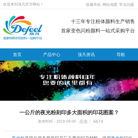
欢迎来到顶凡官方网站！
收藏本站
网站地图
常见问题
十三年专注粉体颜料生产销售
首家变色闪粉颜料一站式采购平台
首页
产品中心
顶凡资讯
导航
一公斤的夜光粉刻印多大面积的印花图案？
点击：
6674
发布时间：2018-09-06
夜光粉
是现在很多服装印花厂主要的印花材料，使用
夜光粉
印出