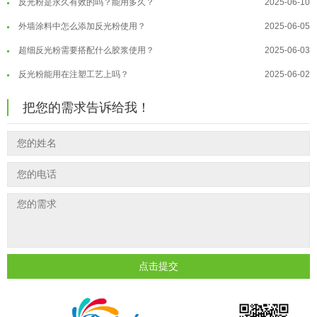
外墙涂料中怎么添加反光粉使用？
2025-06-05
温变粉大批量保存指南｜做对这几步...
2026-07-17
超细反光粉需要搭配什么胶浆使用？
2025-06-03
温变粉"罢工"指南：为...
2026-07-10
反光粉能用在注塑工艺上吗？
2025-06-02
温变粉到底怕不怕酸碱和酒精？
2026-07-09
反光粉可以混合其他颜料一起使用吗...
2025-05-23
温变粉"烤"问：长期加...
2026-07-07
把您的需求告诉给我！
温变粉丝印到底用多少目网版？这篇...
2026-06-11
温变粉耐温真相：注塑"高温炼...
2026-07-03
反光粉太久不用结块要怎么处理？
2025-07-11
夜间安全卫士：丝印反光粉搭配全攻...
2026-01-20
印花温变粉最适合用在什么行业上呢...
2025-06-20
油性反光粉怎么印花效果最好？
2025-06-18
超细反光粉怎么印牢度才会更好？
2025-06-11
反光粉是永久有效的吗？能用多久？
2025-06-10
外墙涂料中怎么添加反光粉使用？
2025-06-05
点击提交
超细反光粉需要搭配什么胶浆使用？
2025-06-03
反光粉能用在注塑工艺上吗？
2025-06-02