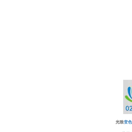
温变粉可以做防伪标签、温变防伪吗...
2026-08-05
温变粉适合做热变还是冷变？
2026-08-04
温变粉注塑后表面翻车？粗糙、颗粒...
2026-07-28
光致
变
温变粉保质期有多久？开封后如何保...
2026-07-20