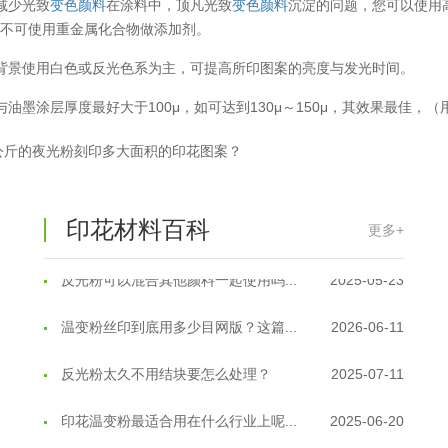
减少光致
变色颜料
在涂料中，顶凡光致
变色颜料
沉淀的问题，您可以使用
超细反光粉怎么印牢度才会更好？
2025-06-11
，不可使用重金属化合物做添加剂。
背景使用白色或反光色系为主，可提高所印图案的亮度与发光时间。
反光粉是永久有效的吗？能用多久？
2025-06-10
与油墨涂层厚度最好大于100μ，如可达到130μ～150μ，其效果最佳，
外墙涂料中怎么添加反光粉使用？
2025-06-05
公斤的夜光粉刻印多大面积的印花图案？
超细反光粉需要搭配什么胶浆使用？
2025-06-03
反光粉能用在注塑工艺上吗？
2025-06-02
印花材料百科
更多+
反光粉可以混合其他颜料一起使用吗...
2025-05-23
温变粉丝印到底用多少目网版？这篇...
2026-06-11
反光粉太久不用结块要怎么处理？
2025-07-11
印花温变粉最适合用在什么行业上呢...
2025-06-20
油性反光粉怎么印花效果最好？
2025-06-18