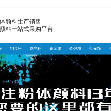
体颜料生产销售
颜料一站式采购平台
粉
铜金粉
珠光粉
铜金浆
铝银粉
荧光粉