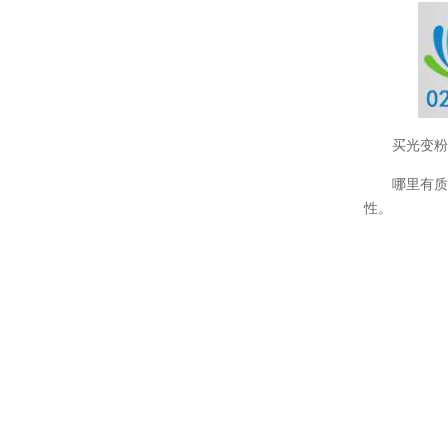
买光变
哪里有
性。