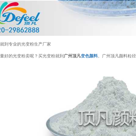
粉就到专业的光变粉生产厂家
质量好的光变粉卖呢？买光变粉就到
广州顶凡
变色颜料
。广州顶凡颜料粒径