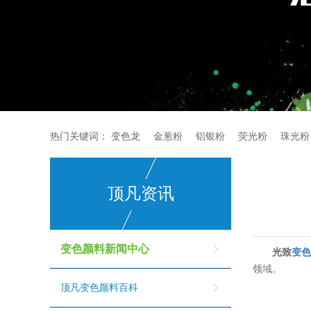
热门关键词：
变色龙
金葱粉
铝银粉
荧光粉
珠光粉
顶凡资讯
变色颜料新闻中心
光致
变
领域。
顶凡变色颜料百科