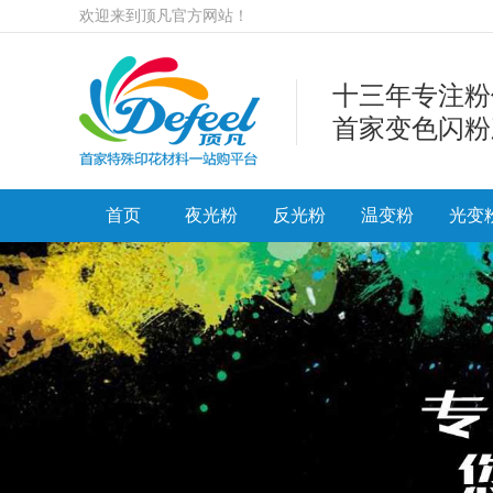
欢迎来到顶凡官方网站！
十三年专注粉
首家变色闪粉
首页
夜光粉
反光粉
温变粉
光变