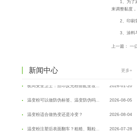
1、为了
温变粉大批量保存指南｜做对这几步...
2026-07-17
来调整黏度
2、印刷
温变粉"罢工"指南：为...
2026-07-10
3、涂料
温变粉到底怕不怕酸碱和酒精？
2026-07-09
上一篇：
一
温变粉"烤"问：长期加...
2026-07-07
温变粉耐温真相：注塑"高温炼...
2026-07-03
新闻中心
更多+
夜间安全卫士：丝印反光粉搭配全攻...
2026-01-20
温变粉可以做防伪标签、温变防伪吗...
2026-08-05
温变粉适合做热变还是冷变？
2026-08-04
温变粉注塑后表面翻车？粗糙、颗粒...
2026-07-28
温变粉保质期有多久？开封后如何保...
2026-07-20