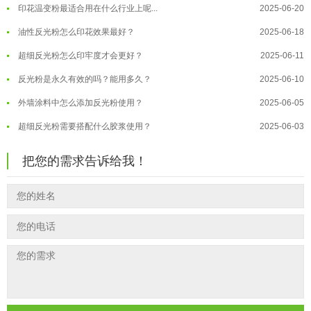
印花温变粉最适合用在什么行业上呢...
2025-06-20
温变粉可以做防伪标签、温变防伪吗...
2026-08-05
油性反光粉怎么印花效果最好？
2025-06-18
温变粉适合做热变还是冷变？
2026-08-04
超细反光粉怎么印牢度才会更好？
2025-06-11
温变粉注塑后表面翻车？粗糙、颗粒...
2026-07-28
反光粉是永久有效的吗？能用多久？
2025-06-10
温变粉保质期有多久？开封后如何保...
2026-07-20
外墙涂料中怎么添加反光粉使用？
2025-06-05
温变粉大批量保存指南｜做对这几步...
2026-07-17
超细反光粉需要搭配什么胶浆使用？
2025-06-03
温变粉"罢工"指南：为...
2026-07-10
反光粉能用在注塑工艺上吗？
2025-06-02
温变粉到底怕不怕酸碱和酒精？
2026-07-09
把您的需求告诉给我！
反光粉可以混合其他颜料一起使用吗...
2025-05-23
温变粉"烤"问：长期加...
2026-07-07
温变粉丝印到底用多少目网版？这篇...
2026-06-11
温变粉耐温真相：注塑"高温炼...
2026-07-03
反光粉太久不用结块要怎么处理？
2025-07-11
夜间安全卫士：丝印反光粉搭配全攻...
2026-01-20
印花温变粉最适合用在什么行业上呢...
2025-06-20
油性反光粉怎么印花效果最好？
2025-06-18
超细反光粉怎么印牢度才会更好？
2025-06-11
反光粉是永久有效的吗？能用多久？
2025-06-10