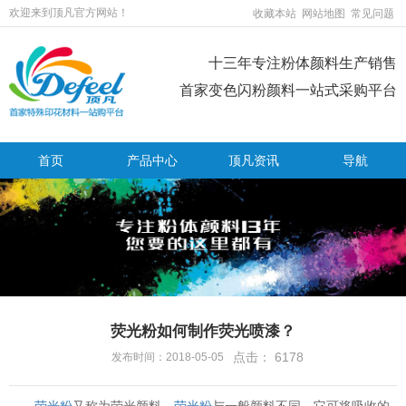
欢迎来到顶凡官方网站！
收藏本站
网站地图
常见问题
十三年专注粉体颜料生产销售
首家变色闪粉颜料一站式采购平台
首页
产品中心
顶凡资讯
导航
荧光粉如何制作荧光喷漆？
点击：
6178
发布时间：2018-05-05
荧光粉
又称为荧光颜料，
荧光粉
与一般颜料不同，它可将吸收的