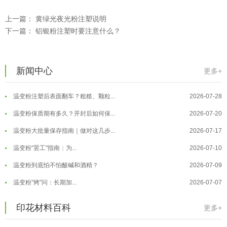
上一篇：
黄绿光夜光粉注塑说明
下一篇：
铝银粉注塑时要注意什么？
温变粉可以做防伪标签、温变防伪吗...
2026-08-05
新闻中心
更多+
温变粉适合做热变还是冷变？
2026-08-04
温变粉注塑后表面翻车？粗糙、颗粒...
2026-07-28
温变粉保质期有多久？开封后如何保...
2026-07-20
温变粉大批量保存指南｜做对这几步...
2026-07-17
温变粉"罢工"指南：为...
2026-07-10
温变粉到底怕不怕酸碱和酒精？
2026-07-09
温变粉"烤"问：长期加...
2026-07-07
温变粉丝印到底用多少目网版？这篇...
2026-06-11
温变粉耐温真相：注塑"高温炼...
2026-07-03
印花材料百科
更多+
反光粉太久不用结块要怎么处理？
2025-07-11
夜间安全卫士：丝印反光粉搭配全攻...
2026-01-20