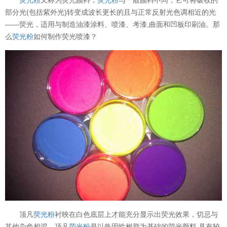
部分光(包括紫外光)转变成波长更长的且与正常反射光色调相近的光
——荧光，适用与制造油漆涂料、喷漆、考漆,曲面和凹板印刷油。那
么
荧光粉
如何制作荧光喷漆？
顶凡
荧光粉
衬映在白色底层上才能充分显示出荧光效果，切忌与
其他杂色相混。
顶凡
荧光粉
是以热固性树脂为基础的荧光颜料,具有较