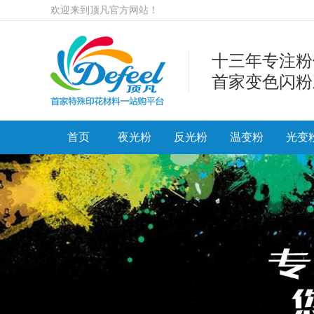
欢迎来到顶凡官方网站！
十三年专注粉
首家变色闪粉
首页
夜光粉
反光粉
温变粉
光变