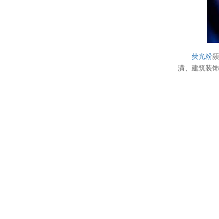
荧光粉
颜
潢、建筑装