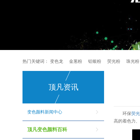
热门关键词：
变色龙
金葱粉
铝银粉
荧光粉
珠光粉
顶凡资讯
变色颜料新闻中心
环保
荧
高的着色力
顶凡变色颜料百科