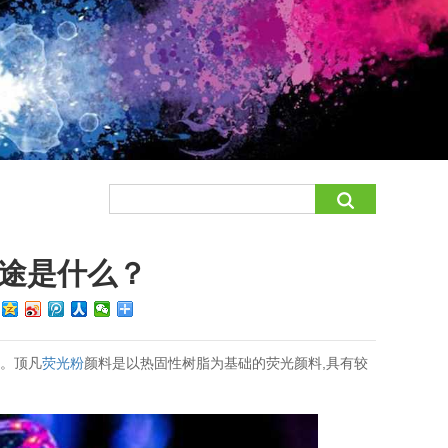
途是什么？
：
混。顶凡
荧光粉
颜料是以热固性树脂为基础的荧光颜料,具有较