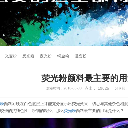
光变粉
反光粉
夜光粉
铜金粉
温变粉
荧光粉颜料最主要的用
点击：
19625
发布时间：2018-06-30
分享到
光粉
颜料衬映在白色底层上才能充分显示出荧光效果，切忌与其他杂色相
、较强的抗褪色性、极细的粒径。那么
荧光粉
颜料最主要的用途是什么？