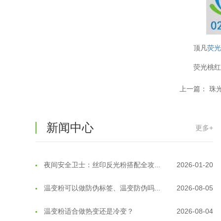
温变粉保质期有多久？开封后如何保...
2026-07-20
温变粉大批量保存指南｜做对这几步...
2026-07-17
顶凡
荧
温变粉"罢工"指南：为...
2026-07-10
荧光桃
温变粉到底怕不怕酸碱和酒精？
2026-07-09
上一篇：
珠
温变粉"烤"问：长期加...
2026-07-07
新闻中心
更多+
温变粉耐温真相：注塑"高温炼...
2026-07-03
夜间安全卫士：丝印反光粉搭配全攻...
2026-01-20
温变粉可以做防伪标签、温变防伪吗...
2026-08-05
温变粉适合做热变还是冷变？
2026-08-04