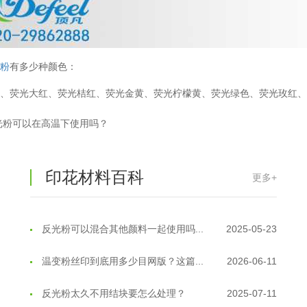
油性反光粉怎么印花效果最好？
2025-06-18
超细反光粉怎么印牢度才会更好？
2025-06-11
光粉
有多少种颜色：
反光粉是永久有效的吗？能用多久？
2025-06-10
红、荧光大红、荧光桔红、荧光金黄、荧光柠檬黄、荧光绿色、荧光玫红
外墙涂料中怎么添加反光粉使用？
2025-06-05
光粉可以在高温下使用吗？
超细反光粉需要搭配什么胶浆使用？
2025-06-03
印花材料百科
更多+
反光粉能用在注塑工艺上吗？
2025-06-02
反光粉可以混合其他颜料一起使用吗...
2025-05-23
温变粉丝印到底用多少目网版？这篇...
2026-06-11
反光粉太久不用结块要怎么处理？
2025-07-11