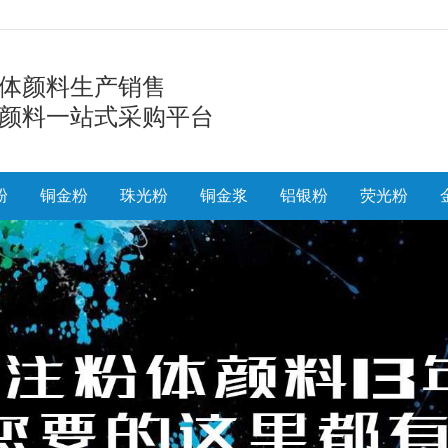
体颜料生产销售
颜料一站式采购平台
粉
铜金粉
珠光粉
铜金浆
铝银粉
荧光粉