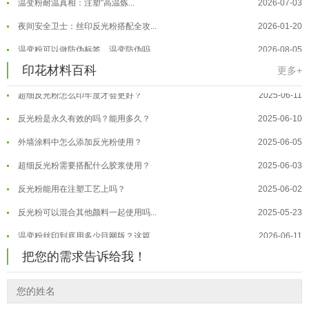
反光粉太久不用结块要怎么处理？
2025-07-11
夜间安全卫士：丝印反光粉搭配全攻...
2026-01-20
印花温变粉最适合用在什么行业上呢...
2025-06-20
温变粉可以做防伪标签、温变防伪吗...
2026-08-05
印花材料百科
油性反光粉怎么印花效果最好？
2025-06-18
更多+
温变粉适合做热变还是冷变？
2026-08-04
超细反光粉怎么印牢度才会更好？
2025-06-11
温变粉注塑后表面翻车？粗糙、颗粒...
2026-07-28
反光粉是永久有效的吗？能用多久？
2025-06-10
温变粉保质期有多久？开封后如何保...
2026-07-20
外墙涂料中怎么添加反光粉使用？
2025-06-05
温变粉大批量保存指南｜做对这几步...
2026-07-17
超细反光粉需要搭配什么胶浆使用？
2025-06-03
温变粉"罢工"指南：为...
2026-07-10
反光粉能用在注塑工艺上吗？
2025-06-02
温变粉到底怕不怕酸碱和酒精？
2026-07-09
反光粉可以混合其他颜料一起使用吗...
2025-05-23
温变粉"烤"问：长期加...
2026-07-07
温变粉丝印到底用多少目网版？这篇...
2026-06-11
温变粉耐温真相：注塑"高温炼...
2026-07-03
把您的需求告诉给我！
反光粉太久不用结块要怎么处理？
2025-07-11
夜间安全卫士：丝印反光粉搭配全攻...
2026-01-20
印花温变粉最适合用在什么行业上呢...
2025-06-20
油性反光粉怎么印花效果最好？
2025-06-18