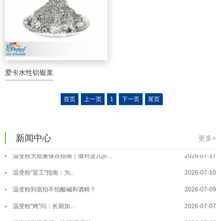
爱卡水性铝银浆
温变粉可以做防伪标签、温变防伪吗...
2026-08-05
首页
上一页
1
下一页
尾页
温变粉适合做热变还是冷变？
2026-08-04
温变粉注塑后表面翻车？粗糙、颗粒...
2026-07-28
新闻中心
温变粉保质期有多久？开封后如何保...
2026-07-20
更多+
温变粉大批量保存指南｜做对这几步...
2026-07-17
温变粉"罢工"指南：为...
2026-07-10
温变粉到底怕不怕酸碱和酒精？
2026-07-09
温变粉"烤"问：长期加...
2026-07-07
温变粉丝印到底用多少目网版？这篇...
2026-06-11
温变粉耐温真相：注塑"高温炼...
2026-07-03