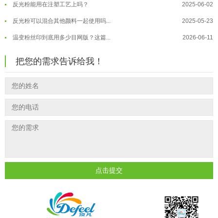
反光粉能用在注塑工艺上吗？
2025-06-02
温变粉到底怕不怕酸碱和酒精？
2026-07-09
反光粉可以混合其他颜料一起使用吗...
2025-05-23
温变粉"烤"问：长期加...
2026-07-07
温变粉丝印到底用多少目网版？这篇...
2026-06-11
温变粉耐温真相：注塑"高温炼...
2026-07-03
反光粉太久不用结块要怎么处理？
2025-07-11
夜间安全卫士：丝印反光粉搭配全攻...
2026-01-20
把您的需求告诉给我！
印花温变粉最适合用在什么行业上呢...
2025-06-20
油性反光粉怎么印花效果最好？
2025-06-18
超细反光粉怎么印牢度才会更好？
2025-06-11
反光粉是永久有效的吗？能用多久？
2025-06-10
外墙涂料中怎么添加反光粉使用？
2025-06-05
超细反光粉需要搭配什么胶浆使用？
2025-06-03
反光粉能用在注塑工艺上吗？
2025-06-02
点击提交
反光粉可以混合其他颜料一起使用吗...
2025-05-23