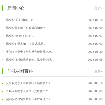
温变粉保质期有多久？开封后如何保...
2026-07-20
新闻中心
更多+
温变粉大批量保存指南｜做对这几步...
2026-07-17
温变粉"罢工"指南：为...
2026-07-10
温变粉到底怕不怕酸碱和酒精？
2026-07-09
温变粉"烤"问：长期加...
2026-07-07
温变粉丝印到底用多少目网版？这篇...
2026-06-11
温变粉耐温真相：注塑"高温炼...
2026-07-03
反光粉太久不用结块要怎么处理？
2025-07-11
夜间安全卫士：丝印反光粉搭配全攻...
2026-01-20
印花温变粉最适合用在什么行业上呢...
2025-06-20
温变粉可以做防伪标签、温变防伪吗...
2026-08-05
油性反光粉怎么印花效果最好？
2025-06-18
温变粉适合做热变还是冷变？
2026-08-04
印花材料百科
更多+
超细反光粉怎么印牢度才会更好？
2025-06-11
温变粉注塑后表面翻车？粗糙、颗粒...
2026-07-28
反光粉是永久有效的吗？能用多久？
2025-06-10
温变粉保质期有多久？开封后如何保...
2026-07-20
外墙涂料中怎么添加反光粉使用？
2025-06-05
温变粉大批量保存指南｜做对这几步...
2026-07-17
超细反光粉需要搭配什么胶浆使用？
2025-06-03
温变粉"罢工"指南：为...
2026-07-10