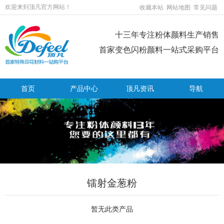
欢迎来到顶凡官方网站！
收藏本站
网站地图
常见问题
十三年专注粉体颜料生产销售
首家变色闪粉颜料一站式采购平台
首页
产品中心
顶凡资讯
导航
温变粉可以做防伪标签、温变防伪吗...
2026-08-05
镭射金葱粉
温变粉适合做热变还是冷变？
2026-08-04
暂无此类产品
温变粉注塑后表面翻车？粗糙、颗粒...
2026-07-28