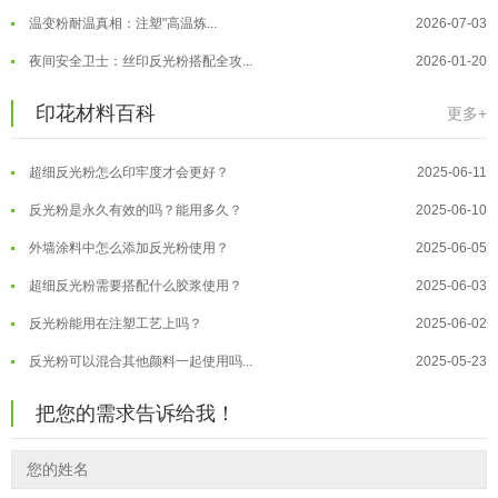
温变粉丝印到底用多少目网版？这篇...
2026-06-11
温变粉耐温真相：注塑"高温炼...
2026-07-03
反光粉太久不用结块要怎么处理？
2025-07-11
夜间安全卫士：丝印反光粉搭配全攻...
2026-01-20
印花温变粉最适合用在什么行业上呢...
2025-06-20
温变粉可以做防伪标签、温变防伪吗...
2026-08-05
印花材料百科
更多+
油性反光粉怎么印花效果最好？
2025-06-18
温变粉适合做热变还是冷变？
2026-08-04
超细反光粉怎么印牢度才会更好？
2025-06-11
温变粉注塑后表面翻车？粗糙、颗粒...
2026-07-28
反光粉是永久有效的吗？能用多久？
2025-06-10
温变粉保质期有多久？开封后如何保...
2026-07-20
外墙涂料中怎么添加反光粉使用？
2025-06-05
温变粉大批量保存指南｜做对这几步...
2026-07-17
超细反光粉需要搭配什么胶浆使用？
2025-06-03
温变粉"罢工"指南：为...
2026-07-10
反光粉能用在注塑工艺上吗？
2025-06-02
温变粉到底怕不怕酸碱和酒精？
2026-07-09
反光粉可以混合其他颜料一起使用吗...
2025-05-23
温变粉"烤"问：长期加...
2026-07-07
温变粉丝印到底用多少目网版？这篇...
2026-06-11
温变粉耐温真相：注塑"高温炼...
2026-07-03
把您的需求告诉给我！
反光粉太久不用结块要怎么处理？
2025-07-11
夜间安全卫士：丝印反光粉搭配全攻...
2026-01-20
印花温变粉最适合用在什么行业上呢...
2025-06-20