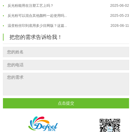
反光粉能用在注塑工艺上吗？
2025-06-02
温变粉"罢工"指南：为...
2026-07-10
反光粉可以混合其他颜料一起使用吗...
2025-05-23
温变粉到底怕不怕酸碱和酒精？
2026-07-09
温变粉丝印到底用多少目网版？这篇...
2026-06-11
温变粉"烤"问：长期加...
2026-07-07
反光粉太久不用结块要怎么处理？
2025-07-11
温变粉耐温真相：注塑"高温炼...
2026-07-03
把您的需求告诉给我！
印花温变粉最适合用在什么行业上呢...
2025-06-20
油性反光粉怎么印花效果最好？
2025-06-18
超细反光粉怎么印牢度才会更好？
2025-06-11
反光粉是永久有效的吗？能用多久？
2025-06-10
外墙涂料中怎么添加反光粉使用？
2025-06-05
超细反光粉需要搭配什么胶浆使用？
2025-06-03
点击提交
反光粉能用在注塑工艺上吗？
2025-06-02
反光粉可以混合其他颜料一起使用吗...
2025-05-23