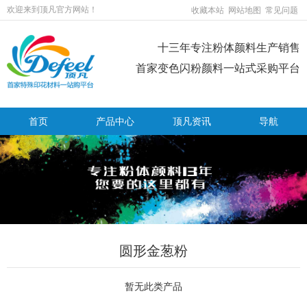
欢迎来到顶凡官方网站！
收藏本站
网站地图
常见问题
十三年专注粉体颜料生产销售
首家变色闪粉颜料一站式采购平台
首页
产品中心
顶凡资讯
导航
圆形金葱粉
温变粉用在儿童玩具上能用吗？
2026-08-10
温变粉可以做防伪标签、温变防伪吗...
2026-08-05
暂无此类产品
温变粉适合做热变还是冷变？
2026-08-04