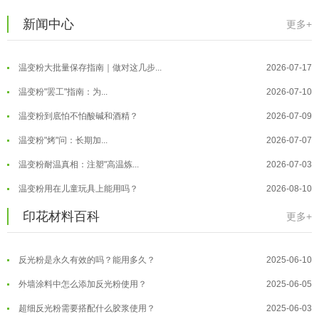
温变粉注塑后表面翻车？粗糙、颗粒...
2026-07-28
新闻中心
更多+
温变粉保质期有多久？开封后如何保...
2026-07-20
温变粉大批量保存指南｜做对这几步...
2026-07-17
温变粉"罢工"指南：为...
2026-07-10
温变粉到底怕不怕酸碱和酒精？
2026-07-09
温变粉丝印到底用多少目网版？这篇...
2026-06-11
温变粉"烤"问：长期加...
2026-07-07
反光粉太久不用结块要怎么处理？
2025-07-11
温变粉耐温真相：注塑"高温炼...
2026-07-03
印花温变粉最适合用在什么行业上呢...
2025-06-20
温变粉用在儿童玩具上能用吗？
2026-08-10
油性反光粉怎么印花效果最好？
2025-06-18
温变粉可以做防伪标签、温变防伪吗...
2026-08-05
印花材料百科
更多+
超细反光粉怎么印牢度才会更好？
2025-06-11
温变粉适合做热变还是冷变？
2026-08-04
反光粉是永久有效的吗？能用多久？
2025-06-10
温变粉注塑后表面翻车？粗糙、颗粒...
2026-07-28
外墙涂料中怎么添加反光粉使用？
2025-06-05
温变粉保质期有多久？开封后如何保...
2026-07-20
超细反光粉需要搭配什么胶浆使用？
2025-06-03
温变粉大批量保存指南｜做对这几步...
2026-07-17