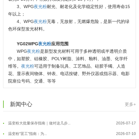
3、WPG
夜光粉
耐光、耐老化及化学稳定性好，使用寿命15
年以上；
4、WPG
夜光粉
无毒，无放射，无燃爆危险，是新一代的绿
色环保型发光材料。
YG02WPG
夜光粉
应用范围
WPG
夜光粉
是新型发光材料可用于多种透明或半透明介质
中，如塑胶、硅橡胶、POLY树脂、涂料、釉料、油墨、化学纤
维等。
夜光粉
可适用于制备玩具、工艺饰品、硅胶手镯、人造
花、显示夜间物体、钟表、电话按键、野外仪器或指示器、电影
温变粉可以做防伪标签、温变防伪吗...
2026-08-05
院座位号码、交通、等等
温变粉适合做热变还是冷变？
2026-08-04
温变粉注塑后表面翻车？粗糙、颗粒...
2026-07-28
新闻中心
更多+
温变粉保质期有多久？开封后如何保...
2026-07-20
温变粉大批量保存指南｜做对这几步...
2026-07-17
温变粉"罢工"指南：为...
2026-07-10