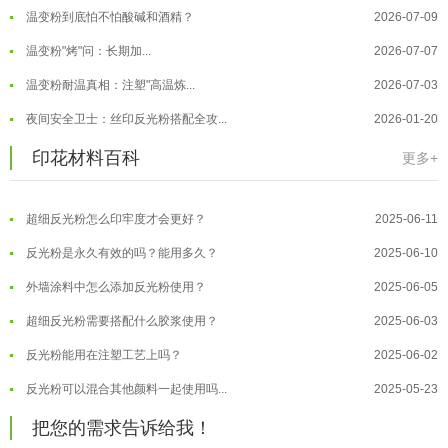
温变粉到底怕不怕酸碱和酒精？
2026-07-09
温变粉"烤"问：长期加...
2026-07-07
温变粉丝印到底用多少目网版？这篇...
2026-06-11
温变粉耐温真相：注塑"高温炼...
2026-07-03
反光粉太久不用结块要怎么处理？
2025-07-11
夜间安全卫士：丝印反光粉搭配全攻...
2026-01-20
印花温变粉最适合用在什么行业上呢...
2025-06-20
温变粉可以做防伪标签、温变防伪吗...
2026-08-05
印花材料百科
更多+
油性反光粉怎么印花效果最好？
2025-06-18
温变粉适合做热变还是冷变？
2026-08-04
超细反光粉怎么印牢度才会更好？
2025-06-11
温变粉注塑后表面翻车？粗糙、颗粒...
2026-07-28
反光粉是永久有效的吗？能用多久？
2025-06-10
温变粉保质期有多久？开封后如何保...
2026-07-20
外墙涂料中怎么添加反光粉使用？
2025-06-05
温变粉大批量保存指南｜做对这几步...
2026-07-17
超细反光粉需要搭配什么胶浆使用？
2025-06-03
温变粉"罢工"指南：为...
2026-07-10
反光粉能用在注塑工艺上吗？
2025-06-02
温变粉到底怕不怕酸碱和酒精？
2026-07-09
反光粉可以混合其他颜料一起使用吗...
2025-05-23
温变粉"烤"问：长期加...
2026-07-07
温变粉丝印到底用多少目网版？这篇...
2026-06-11
温变粉耐温真相：注塑"高温炼...
2026-07-03
把您的需求告诉给我！
反光粉太久不用结块要怎么处理？
2025-07-11
夜间安全卫士：丝印反光粉搭配全攻...
2026-01-20