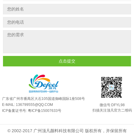
印花温变粉最适合用在什么行业上呢...
2025-06-20
油性反光粉怎么印花效果最好？
2025-06-18
超细反光粉怎么印牢度才会更好？
2025-06-11
反光粉是永久有效的吗？能用多久？
2025-06-10
外墙涂料中怎么添加反光粉使用？
2025-06-05
超细反光粉需要搭配什么胶浆使用？
2025-06-03
点击提交
反光粉能用在注塑工艺上吗？
2025-06-02
反光粉可以混合其他颜料一起使用吗...
2025-05-23
广东省广州市番禺区大石105国道御峰国际1座508号
E-MAIL: 136799555@QQ.COM
微信号:DFYL98
扫描关注顶凡官方二维码
ICP备案证书号:
粤ICP备15007633号
© 2002-2017 广州顶凡颜料科技有限公司 版权所有，并保留所有