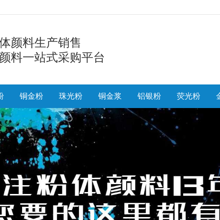
体颜料生产销售
颜料一站式采购平台
粉
铜金粉
珠光粉
铜金浆
铝银粉
荧光粉