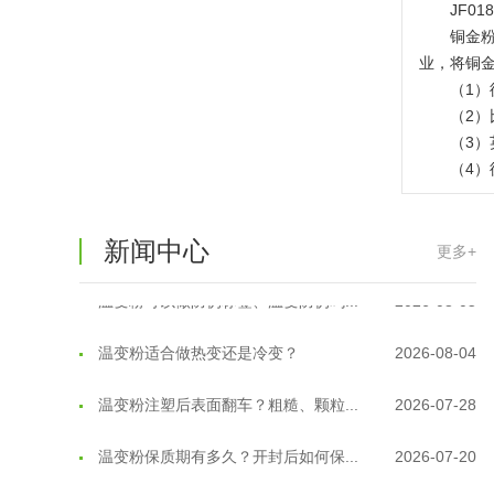
JF0
铜金
业，将铜
（1）
（2）比
（3
（4）
新闻中心
更多+
温变粉可以做防伪标签、温变防伪吗...
2026-08-05
温变粉适合做热变还是冷变？
2026-08-04
温变粉注塑后表面翻车？粗糙、颗粒...
2026-07-28
温变粉保质期有多久？开封后如何保...
2026-07-20
温变粉大批量保存指南｜做对这几步...
2026-07-17