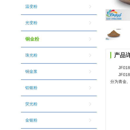
温变粉
光变粉
铜金粉
产品
珠光粉
JF0
铜金浆
JF
分为青金
铝银粉
荧光粉
金银粉