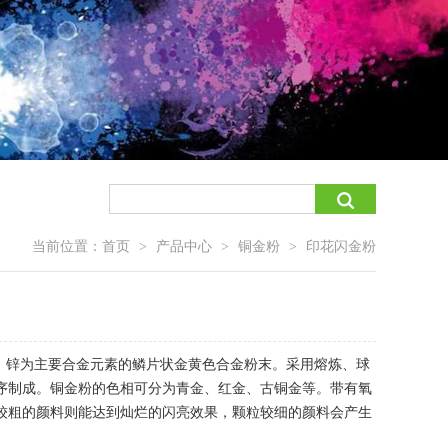
当前位置：
首页
产品中心
铜金粉
印花闪金粉
>
>
>
铜、锌为主要合金元素的鳞片状金黄色合金粉末。采用熔炼、球
序制成。铜金粉的色相可分为青金、红金、古铜金等。带有氧
较粗的颜料则能达到灿烂的闪亮效果，颗粒较细的颜料会产生