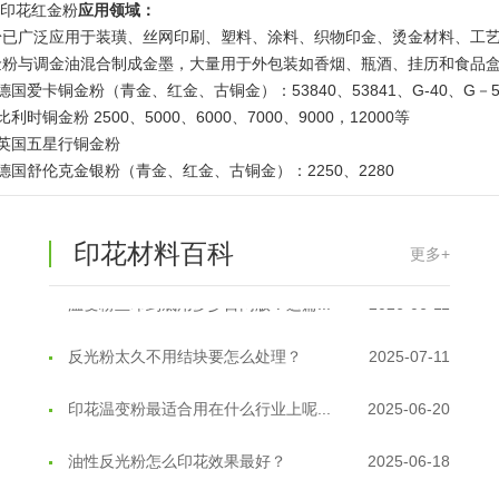
18印花红金粉
应用领域：
粉已广泛应用于装璜、丝网印刷、塑料、涂料、织物印金、烫金材料、工
金粉与调金油混合制成金墨，大量用于外包装如香烟、瓶酒、挂历和食品
德国爱卡铜金粉（青金、红金、古铜金）：53840、53841、G-40、G－50
利时铜金粉 2500、5000、6000、7000、9000，12000等
）英国五星行铜金粉
德国舒伦克金银粉（青金、红金、古铜金）：2250、2280
印花材料百科
更多+
温变粉丝印到底用多少目网版？这篇...
2026-06-11
反光粉太久不用结块要怎么处理？
2025-07-11
印花温变粉最适合用在什么行业上呢...
2025-06-20
油性反光粉怎么印花效果最好？
2025-06-18
超细反光粉怎么印牢度才会更好？
2025-06-11