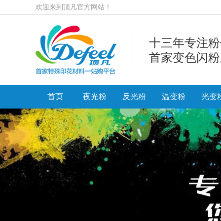
欢迎来到顶凡官方网站！
十三年专注粉
首家变色闪粉
首页
夜光粉
反光粉
温变粉
光变