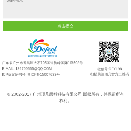
油性反光粉怎么印花效果最好？
2025-06-18
超细反光粉怎么印牢度才会更好？
2025-06-11
反光粉是永久有效的吗？能用多久？
2025-06-10
点击提交
外墙涂料中怎么添加反光粉使用？
2025-06-05
超细反光粉需要搭配什么胶浆使用？
2025-06-03
反光粉能用在注塑工艺上吗？
2025-06-02
反光粉可以混合其他颜料一起使用吗...
2025-05-23
广东省广州市番禺区大石105国道御峰国际1座508号
E-MAIL: 136799555@QQ.COM
微信号:DFYL98
扫描关注顶凡官方二维码
ICP备案证书号:
粤ICP备15007633号
© 2002-2017 广州顶凡颜料科技有限公司 版权所有，并保留所有
权利。