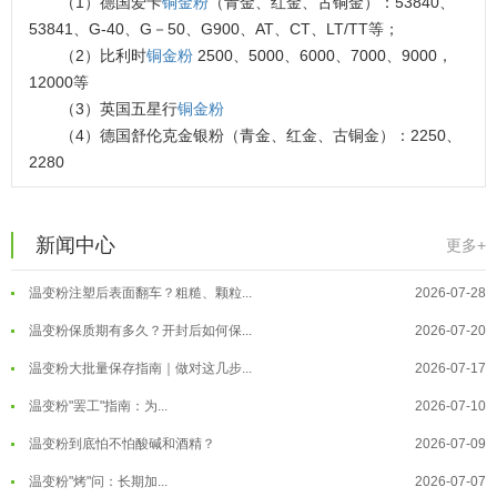
（1）德国爱卡
铜金粉
（青金、红金、古铜金）：53840、
53841、G-40、G－50、G900、AT、CT、LT/TT等；
（2）比利时
铜金粉
2500、5000、6000、7000、9000，
12000等
（3）英国五星行
铜金粉
（4）德国舒伦克金银粉（青金、红金、古铜金）：2250、
2280
温变粉可以做防伪标签、温变防伪吗...
2026-08-05
新闻中心
更多+
温变粉适合做热变还是冷变？
2026-08-04
温变粉注塑后表面翻车？粗糙、颗粒...
2026-07-28
温变粉保质期有多久？开封后如何保...
2026-07-20
温变粉大批量保存指南｜做对这几步...
2026-07-17
温变粉"罢工"指南：为...
2026-07-10
温变粉到底怕不怕酸碱和酒精？
2026-07-09
温变粉"烤"问：长期加...
2026-07-07