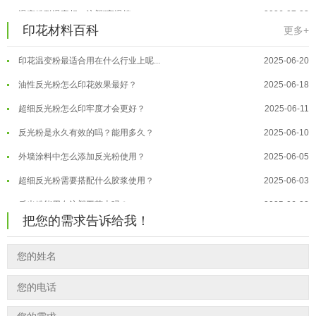
温变粉丝印到底用多少目网版？这篇...
2026-06-11
温变粉耐温真相：注塑"高温炼...
2026-07-03
印花材料百科
更多+
反光粉太久不用结块要怎么处理？
2025-07-11
夜间安全卫士：丝印反光粉搭配全攻...
2026-01-20
印花温变粉最适合用在什么行业上呢...
2025-06-20
温变粉可以做防伪标签、温变防伪吗...
2026-08-05
油性反光粉怎么印花效果最好？
2025-06-18
温变粉适合做热变还是冷变？
2026-08-04
超细反光粉怎么印牢度才会更好？
2025-06-11
温变粉注塑后表面翻车？粗糙、颗粒...
2026-07-28
反光粉是永久有效的吗？能用多久？
2025-06-10
温变粉保质期有多久？开封后如何保...
2026-07-20
外墙涂料中怎么添加反光粉使用？
2025-06-05
温变粉大批量保存指南｜做对这几步...
2026-07-17
超细反光粉需要搭配什么胶浆使用？
2025-06-03
温变粉"罢工"指南：为...
2026-07-10
反光粉能用在注塑工艺上吗？
2025-06-02
温变粉到底怕不怕酸碱和酒精？
2026-07-09
把您的需求告诉给我！
反光粉可以混合其他颜料一起使用吗...
2025-05-23
温变粉"烤"问：长期加...
2026-07-07
温变粉丝印到底用多少目网版？这篇...
2026-06-11
温变粉耐温真相：注塑"高温炼...
2026-07-03
反光粉太久不用结块要怎么处理？
2025-07-11
夜间安全卫士：丝印反光粉搭配全攻...
2026-01-20
印花温变粉最适合用在什么行业上呢...
2025-06-20