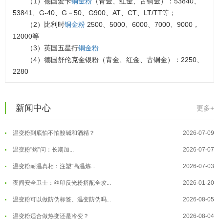
（1）德国爱卡
铜金粉
（青金、红金、古铜金）：53840、
53841、G-40、G－50、G900、AT、CT、LT/TT等；
（2）比利时
铜金粉
2500、5000、6000、7000、9000，
温变粉可以做防伪标签、温变防伪吗...
2026-08-05
12000等
温变粉适合做热变还是冷变？
2026-08-04
（3）英国五星行
铜金粉
（4）德国舒伦克金银粉（青金、红金、古铜金）：2250、
温变粉注塑后表面翻车？粗糙、颗粒...
2026-07-28
2280
温变粉保质期有多久？开封后如何保...
2026-07-20
温变粉大批量保存指南｜做对这几步...
2026-07-17
新闻中心
更多+
温变粉"罢工"指南：为...
2026-07-10
温变粉到底怕不怕酸碱和酒精？
2026-07-09
温变粉"烤"问：长期加...
2026-07-07
温变粉丝印到底用多少目网版？这篇...
2026-06-11
温变粉耐温真相：注塑"高温炼...
2026-07-03
反光粉太久不用结块要怎么处理？
2025-07-11
夜间安全卫士：丝印反光粉搭配全攻...
2026-01-20
印花温变粉最适合用在什么行业上呢...
2025-06-20
温变粉可以做防伪标签、温变防伪吗...
2026-08-05
油性反光粉怎么印花效果最好？
2025-06-18
温变粉适合做热变还是冷变？
2026-08-04