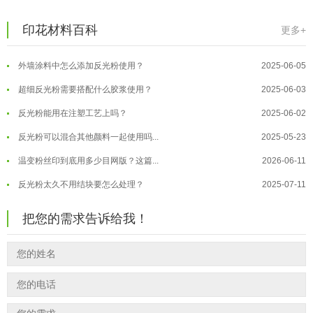
超细反光粉怎么印牢度才会更好？
2025-06-11
温变粉注塑后表面翻车？粗糙、颗粒...
2026-07-28
印花材料百科
更多+
反光粉是永久有效的吗？能用多久？
2025-06-10
温变粉保质期有多久？开封后如何保...
2026-07-20
外墙涂料中怎么添加反光粉使用？
2025-06-05
温变粉大批量保存指南｜做对这几步...
2026-07-17
超细反光粉需要搭配什么胶浆使用？
2025-06-03
温变粉"罢工"指南：为...
2026-07-10
反光粉能用在注塑工艺上吗？
2025-06-02
温变粉到底怕不怕酸碱和酒精？
2026-07-09
反光粉可以混合其他颜料一起使用吗...
2025-05-23
温变粉"烤"问：长期加...
2026-07-07
温变粉丝印到底用多少目网版？这篇...
2026-06-11
温变粉耐温真相：注塑"高温炼...
2026-07-03
反光粉太久不用结块要怎么处理？
2025-07-11
夜间安全卫士：丝印反光粉搭配全攻...
2026-01-20
印花温变粉最适合用在什么行业上呢...
2025-06-20
把您的需求告诉给我！
油性反光粉怎么印花效果最好？
2025-06-18
超细反光粉怎么印牢度才会更好？
2025-06-11
反光粉是永久有效的吗？能用多久？
2025-06-10
外墙涂料中怎么添加反光粉使用？
2025-06-05