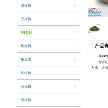
温变粉
光变粉
铜金粉
产品
珠光粉
JF00
铜金浆
青金
红金、古
铝银粉
荧光粉
金银粉