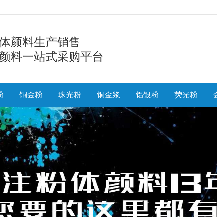
体颜料生产销售
颜料一站式采购平台
粉
铜金粉
珠光粉
铜金浆
铝银粉
荧光粉