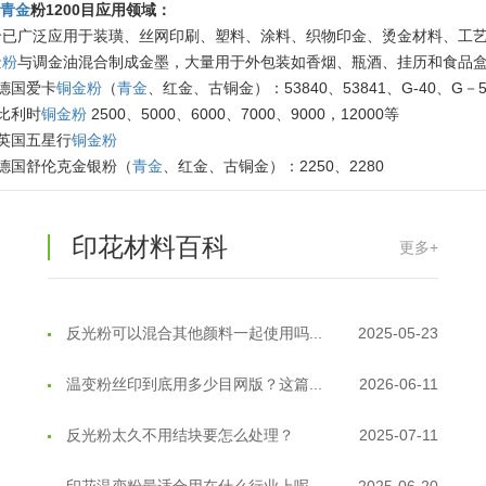
油性反光粉怎么印花效果最好？
2025-06-18
9
青金
粉1200目应用领域：
粉
已广泛应用于装璜、丝网印刷、塑料、涂料、织物印金、烫金材料、工
超细反光粉怎么印牢度才会更好？
2025-06-11
金粉
与调金油混合制成金墨，大量用于外包装如香烟、瓶酒、挂历和食品
德国爱卡
铜金粉
（
青金
、红金、古铜金）：53840、53841、G-40、G－5
反光粉是永久有效的吗？能用多久？
2025-06-10
比利时
铜金粉
2500、5000、6000、7000、9000，12000等
英国五星行
铜金粉
外墙涂料中怎么添加反光粉使用？
2025-06-05
）德国舒伦克金银粉（
青金
、红金、古铜金）：2250、2280
超细反光粉需要搭配什么胶浆使用？
2025-06-03
印花材料百科
更多+
反光粉能用在注塑工艺上吗？
2025-06-02
反光粉可以混合其他颜料一起使用吗...
2025-05-23
温变粉丝印到底用多少目网版？这篇...
2026-06-11
反光粉太久不用结块要怎么处理？
2025-07-11
印花温变粉最适合用在什么行业上呢...
2025-06-20