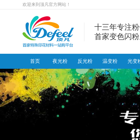
欢迎来到顶凡官方网站！
十三年专注粉
首家变色闪粉
首页
夜光粉
反光粉
温变粉
光变