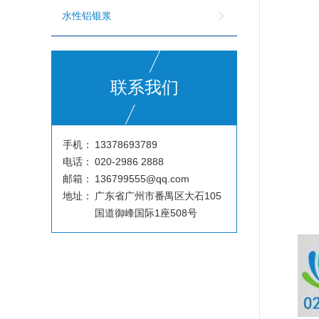
水性铝银浆
联系我们
手机：
13378693789
电话：
020-2986 2888
邮箱：
136799555@qq.com
地址：
广东省广州市番禺区大石105
国道御峰国际1座508号
温变粉可以做防伪标签、温变防伪吗...
2026-08-05
温变粉适合做热变还是冷变？
2026-08-04
温变粉注塑后表面翻车？粗糙、颗粒...
2026-07-28