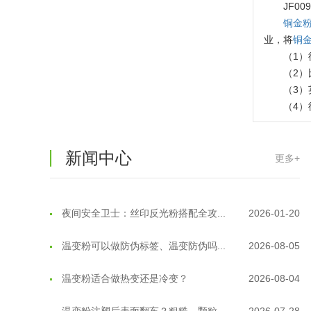
温变粉保质期有多久？开封后如何保...
2026-07-20
JF00
铜金
温变粉大批量保存指南｜做对这几步...
2026-07-17
业，将
铜
（1）
温变粉"罢工"指南：为...
2026-07-10
（2）
（3）
温变粉到底怕不怕酸碱和酒精？
2026-07-09
（4
温变粉"烤"问：长期加...
2026-07-07
新闻中心
更多+
温变粉耐温真相：注塑"高温炼...
2026-07-03
夜间安全卫士：丝印反光粉搭配全攻...
2026-01-20
温变粉可以做防伪标签、温变防伪吗...
2026-08-05
温变粉适合做热变还是冷变？
2026-08-04
温变粉注塑后表面翻车？粗糙、颗粒...
2026-07-28