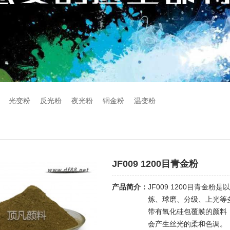
光变粉
反光粉
夜光粉
铜金粉
温变粉
JF009 1200目青金粉
产品简介：
JF009 1200目青
炼、球磨、分级、上光等
带有氧化硅包覆膜的颜料
会产生丝光的柔和色调。