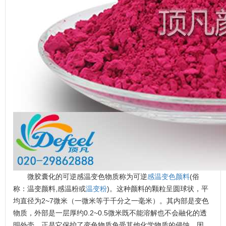
微胶囊化的可逆感温变色物质称为可逆
感温变色颜料
(俗
称：温变颜料,感温粉或
温变粉
)。这种颜料的颗粒呈圆球状，平
均直径为2~7微米（一微米等于千分之一毫米）。其内部是变色
物质，外部是一层厚约0.2~0.5微米既不能溶解也不会融化的透
明外壳，正是它保护了变色物质免受其他化学物质的侵蚀。因