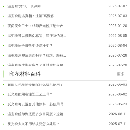
温变粉"烤"问：长期加...
2026-07-07
温变粉丝印到底用多少目网版？这篇...
2026-06-11
温变粉耐温真相：注塑"高温炼...
2026-07-03
反光粉太久不用结块要怎么处理？
2025-07-11
夜间安全卫士：丝印反光粉搭配全攻...
2026-01-20
印花温变粉最适合用在什么行业上呢...
2025-06-20
温变粉可以做防伪标签、温变防伪吗...
2026-08-05
油性反光粉怎么印花效果最好？
2025-06-18
温变粉适合做热变还是冷变？
2026-08-04
超细反光粉怎么印牢度才会更好？
2025-06-11
温变粉注塑后表面翻车？粗糙、颗粒...
2026-07-28
反光粉是永久有效的吗？能用多久？
2025-06-10
温变粉保质期有多久？开封后如何保...
2026-07-20
外墙涂料中怎么添加反光粉使用？
2025-06-05
温变粉大批量保存指南｜做对这几步...
2026-07-17
印花材料百科
更多+
超细反光粉需要搭配什么胶浆使用？
2025-06-03
温变粉"罢工"指南：为...
2026-07-10
反光粉能用在注塑工艺上吗？
2025-06-02
温变粉到底怕不怕酸碱和酒精？
2026-07-09
反光粉可以混合其他颜料一起使用吗...
2025-05-23
温变粉"烤"问：长期加...
2026-07-07
温变粉丝印到底用多少目网版？这篇...
2026-06-11
温变粉耐温真相：注塑"高温炼...
2026-07-03
反光粉太久不用结块要怎么处理？
2025-07-11
夜间安全卫士：丝印反光粉搭配全攻...
2026-01-20
印花温变粉最适合用在什么行业上呢...
2025-06-20