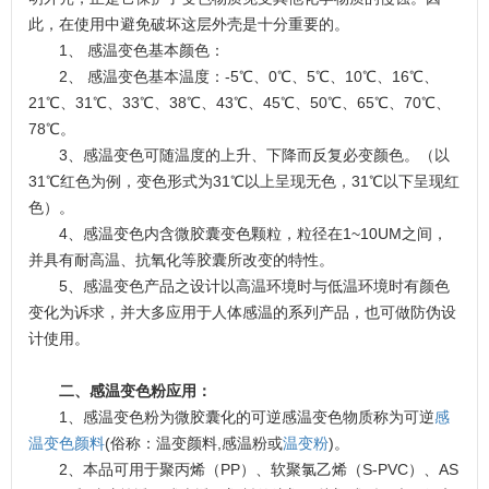
此，在使用中避免破坏这层外壳是十分重要的。
1、 感温变色基本颜色：
2、 感温变色基本温度：-5℃、0℃、5℃、10℃、16℃、
21℃、31℃、33℃、38℃、43℃、45℃、50℃、65℃、70℃、
78℃。
3、感温变色可随温度的上升、下降而反复必变颜色。（以
31℃红色为例，变色形式为31℃以上呈现无色，31℃以下呈现红
色）。
4、感温变色内含微胶囊变色颗粒，粒径在1~10UM之间，
并具有耐高温、抗氧化等胶囊所改变的特性。
5、感温变色产品之设计以高温环境时与低温环境时有颜色
变化为诉求，并大多应用于人体感温的系列产品，也可做防伪设
计使用。
二、感温变色粉应用：
1、感温变色粉为微胶囊化的可逆感温变色物质称为可逆
感
温变色颜料
(俗称：温变颜料,感温粉或
温变粉
)。
2、本品可用于聚丙烯（PP）、软聚氯乙烯（S-PVC）、AS