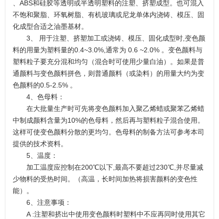
、ABS和硅胶等透明或半透明塑料的注塑、挤塑成型。也可混入
不饱和聚脂、环氧树脂、有机玻璃或尼龙单体内浇铸、模压、固
化成型合适之油墨基材。
3、 用于注塑、挤塑加工或浇铸、模压、固化成型时,变色颜
料的用量为塑料量的0.4~3.0%,通常为 0.6 ~2.0% 。变色颜料与
塑料粒子要充分混和均匀（混合时可使用少量白油）。如果是普
通颜料与变色颜料拼色，则普通颜料（或染料）的用量大约为变
色颜料的0.5-2.5% 。
4、色母料：
在大批量生产时可先将变色颜料加入聚乙烯蜡或聚苯乙烯蜡
中制成颜料含量为10%的色母料，然后再与塑料粒子混合使用。
这样可使变色颜料分散的更均匀。色母料的制备方法可参考本司
提供的技术资料。
5、温度：
加工温度应控制在200℃以下,最高不要超过230℃,并尽量减
少物料的受热时间。（高温，长时间加热将损害颜料的变色性
能）。
6、注意事项：
A :注塑和挤出中使用变色颜料时塑料中不应再同时使用其它