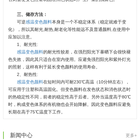
三、储存方法：
可逆
感温变色颜料
本身是一个不稳定体系（稳定就难于变
化），所以其耐光,耐热,耐老化等性能远不及普通颜料,在使用中
应加以注意。
1、耐光性:
感温变色颜料
的耐光性较差，在强烈阳光下暴晒下会很快褪
色失效，因此其只适合在室内使用。应避免强烈阳光和紫外灯光
温变粉可以做防伪标签、温变防伪吗...
的照射，这样有利于延长变色颜料的使用寿命。
2026-08-05
2、耐热性:
温变粉适合做热变还是冷变？
2026-08-04
感温变色颜料
在短时间内可耐230℃高温（10分钟左右），
温变粉注塑后表面翻车？粗糙、颗粒...
2026-07-28
可应用于注塑和高温固化。但变色颜料在发色状态和消色状态时
的热稳定性不同，前者的稳定性高于后者。另外当温度高于80℃
温变粉保质期有多久？开封后如何保...
2026-07-20
时，构成变色体系的有机物也会开始降解。因此变色颜料应避免
温变粉大批量保存指南｜做对这几步...
2026-07-17
长期在高于75℃温度下工作。
温变粉"罢工"指南：为...
2026-07-10
温变粉到底怕不怕酸碱和酒精？
2026-07-09
新闻中心
更多+