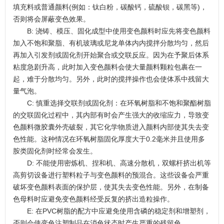
填充料或普通颜料(例如：钛白粉，碳酸钙，硫酸钡，碳黑等)，
否则将会屏蔽变色效果。
B: 浇铸、模压、固化成型中使用变色颜料时应先将变色颜料
加入不饱和聚脂、有机玻璃或尼龙单体内内搅拌分散均匀，然后
再加入引发剂或固化剂开始聚合或交联反应。因为在予聚后体系
粘度急剧升高，此时加入变色颜料会使大量颜料颗粒包裹在一
起，难于分散均匀。另外，此时的搅拌操作也会使体系中残留大
量气泡。
C: 慎重选择交联剂或固化剂：在环氧树脂和不饱和聚酯树脂
的交联固化过程中，其内部有时会产生强大的收缩应力，导致变
色颜料微胶囊外壳破裂，其它化学物质进入颜料内部使其失去变
色性能。这种情况在环氧树脂固化厚度大于0.2毫米并且使用多
胺类固化剂时经常会发生。
D: 不能使用密炼机、捏和机、高速分散机，双螺杆挤出机等
高剪切设备进行塑料粒子与变色颜料的预混合。这些设备会严重
破坏变色颜料表面的保护层，使其失去变色性能。另外，在制备
色母料时应避免变色颜料经受反复的挤出造粒操作。
E: 在PVC树脂的配方中应避免使用含磷的稳定剂和增塑剂，
否则会使变色注塑制品在消色状态时产生严重的残留色。