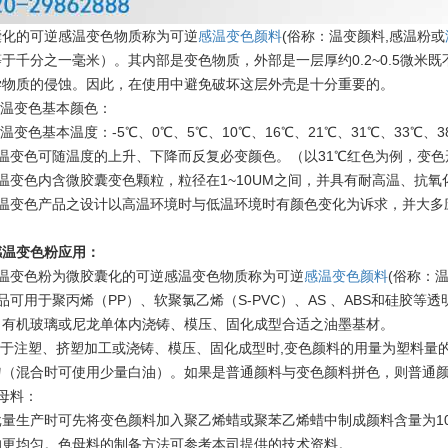
囊化的可逆感温变色物质称为可逆
感温变色颜料
(俗称：温变颜料,感温粉或
于千分之一毫米）。其内部是变色物质，外部是一层厚约0.2~0.5微
学物质的侵蚀。因此，在使用中避免破坏这层外壳是十分重要的。
感温变色基本颜色：
感温变色基本温度：-5℃、0℃、5℃、10℃、16℃、21℃、31℃、33℃、3
温变色可随温度的上升、下降而反复必变颜色。（以31℃红色为例，变色
温变色内含微胶囊变色颗粒，粒径在1~10UM之间，并具有耐高温、抗
感温变色产品之设计以高温环境时与低温环境时有颜色变化为诉求，并大多
感温变色粉应用：
感温变色粉为微胶囊化的可逆感温变色物质称为可逆
感温变色颜料
(俗称：
品可用于聚丙烯（PP）、软聚氯乙烯（S-PVC）、AS 、ABS和硅胶
、有机玻璃或尼龙单体内浇铸、模压、固化成型合适之油墨基材。
用于注塑、挤塑加工或浇铸、模压、固化成型时,变色颜料的用量为塑料量的0.4~
（混合时可使用少量白油）。如果是普通颜料与变色颜料拼色，则普通颜料（
色母料：
批量生产时可先将变色颜料加入聚乙烯蜡或聚苯乙烯蜡中制成颜料含量为1
的更均匀。色母料的制备方法可参考本司提供的技术资料。