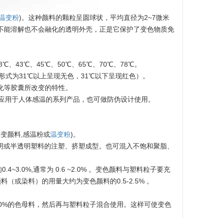
温变粉
)。这种颜料的颗粒呈圆球状，平均直径为2~7微米
米既不能溶解也不会融化的透明外壳，正是它保护了变色物质免
8℃、43℃、45℃、50℃、65℃、70℃、78℃。
形式为31℃以上呈现无色，31℃以下呈现红色）。
氧化等胶囊所改变的特性。
应用于人体感温的系列产品，也可做防伪设计使用。
温变颜料,感温粉或
温变粉
)。
等透明或半透明塑料的注塑、挤塑成型。也可混入不饱和聚脂、
3.0%,通常为 0.6 ~2.0% 。变色颜料与塑料粒子要充
或染料）的用量大约为变色颜料的0.5-2.5% 。
0%的色母料，然后再与塑料粒子混合使用。这样可使变色