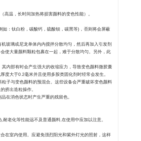
间。（高温，长时间加热将损害颜料的变色性能）。
(例如：钛白粉，碳酸钙，硫酸钡，碳黑等)，否则将会屏蔽
、有机玻璃或尼龙单体内内搅拌分散均匀，然后再加入引发剂
料会使大量颜料颗粒包裹在一起，难于分散均匀。另外，此
中，其内部有时会产生强大的收缩应力，导致变色颜料微胶囊
厚度大于0.2毫米并且使用多胺类固化剂时经常会发生。
塑料粒子与变色颜料的预混合。这些设备会严重破坏变色颜料
复的挤出造粒操作。
塑制品在消色状态时产生严重的残留色。
热,耐老化等性能远不及普通颜料,在使用中应加以注意。
适合在室内使用。应避免强烈阳光和紫外灯光的照射，这样