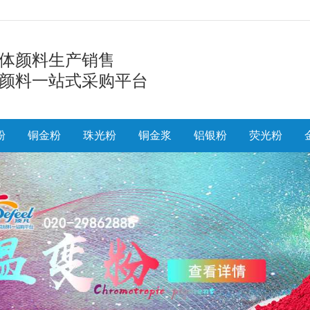
体颜料生产销售
颜料一站式采购平台
粉
铜金粉
珠光粉
铜金浆
铝银粉
荧光粉