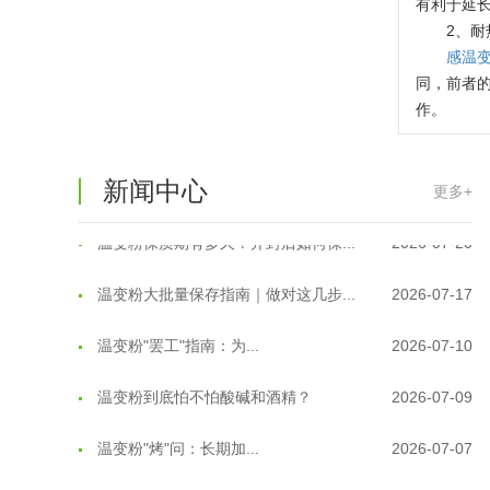
有利于延
2、耐
感温
温变粉可以做防伪标签、温变防伪吗...
2026-08-05
同，前者的
温变粉适合做热变还是冷变？
2026-08-04
作。
温变粉注塑后表面翻车？粗糙、颗粒...
2026-07-28
新闻中心
更多+
温变粉保质期有多久？开封后如何保...
2026-07-20
温变粉大批量保存指南｜做对这几步...
2026-07-17
温变粉"罢工"指南：为...
2026-07-10
温变粉到底怕不怕酸碱和酒精？
2026-07-09
温变粉"烤"问：长期加...
2026-07-07
温变粉耐温真相：注塑"高温炼...
2026-07-03