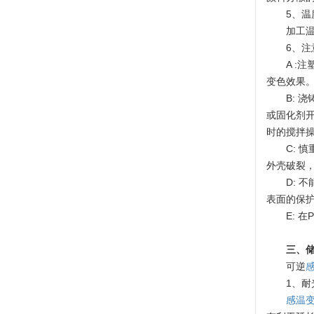
5、温
加工温
6、注
A :
变色效果
B:
或固化剂
时的搅拌
C:
外壳破裂
D:
表面的保
E: 
三、
可逆
1、耐
感温