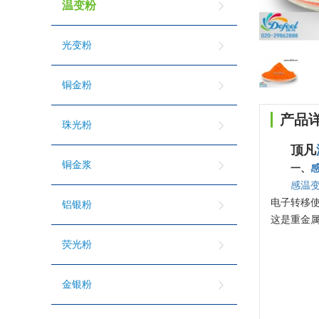
温变粉
光变粉
铜金粉
产品
珠光粉
顶凡
铜金浆
一、
感温
电子转移使
铝银粉
这是重金
荧光粉
金银粉