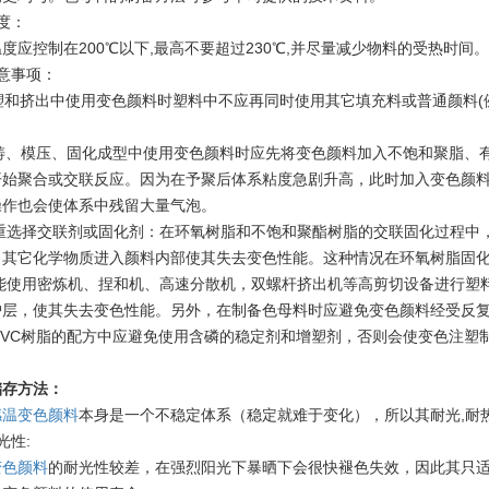
度：
度应控制在200℃以下,最高不要超过230℃,并尽量减少物料的受热时
意事项：
注塑和挤出中使用变色颜料时塑料中不应再同时使用其它填充料或普通颜料
。
 浇铸、模压、固化成型中使用变色颜料时应先将变色颜料加入不饱和聚脂
开始聚合或交联反应。因为在予聚后体系粘度急剧升高，此时加入变色颜
操作也会使体系中残留大量气泡。
 慎重选择交联剂或固化剂：在环氧树脂和不饱和聚酯树脂的交联固化过程
，其它化学物质进入颜料内部使其失去变色性能。这种情况在环氧树脂固化
 不能使用密炼机、捏和机、高速分散机，双螺杆挤出机等高剪切设备进行
护层，使其失去变色性能。另外，在制备色母料时应避免变色颜料经受反
在PVC树脂的配方中应避免使用含磷的稳定剂和增塑剂，否则会使变色注
储存方法：
感温变色颜料
本身是一个不稳定体系（稳定就难于变化），所以其耐光,耐
光性:
变色颜料
的耐光性较差，在强烈阳光下暴晒下会很快褪色失效，因此其只