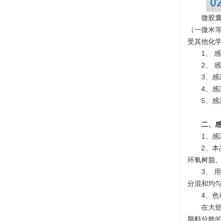
微胶
（一微米等
受其他化
1、 
2、 
3、感
4、感
5、
二、
1、
2、本
环氧树脂
3、 
分混和均匀
4、
在大
颜料分散