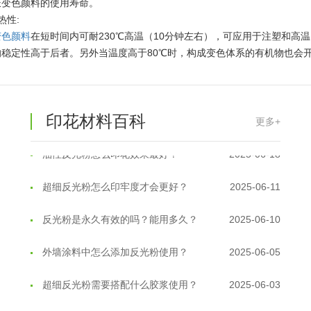
长变色颜料的使用寿命。
热性:
变色颜料
在短时间内可耐230℃高温（10分钟左右），可应用于注塑和高
温变粉丝印到底用多少目网版？这篇...
2026-06-11
稳定性高于后者。另外当温度高于80℃时，构成变色体系的有机物也会
反光粉太久不用结块要怎么处理？
2025-07-11
印花温变粉最适合用在什么行业上呢...
2025-06-20
印花材料百科
更多+
油性反光粉怎么印花效果最好？
2025-06-18
超细反光粉怎么印牢度才会更好？
2025-06-11
反光粉是永久有效的吗？能用多久？
2025-06-10
外墙涂料中怎么添加反光粉使用？
2025-06-05
超细反光粉需要搭配什么胶浆使用？
2025-06-03
反光粉能用在注塑工艺上吗？
2025-06-02