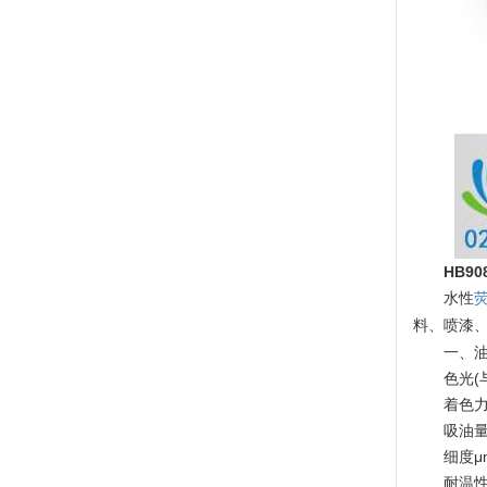
HB9
水性
料、喷漆
一、
色光(
着色力
吸油量
细度μ
耐温性