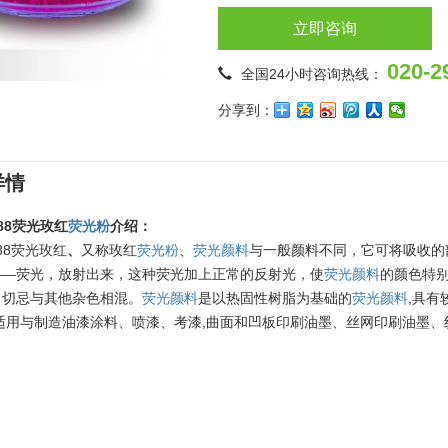
立即咨询
020-2
全国24小时咨询热线：
分享到：
详情
088荧光玫红
荧光粉
介绍：
088荧光玫红
、
又称玫红
荧光粉
、
荧光颜料
与一般颜料不同，它可将吸收的
——荧光，放射出来，这种荧光加上正常的反射光，使
荧光颜料
的颜色特
，切忌与其他杂色相混。
荧光颜料
是以热固性树脂为基础的
荧光颜料
,具
,适用与制造油漆涂料、喷漆、考漆,曲面和凹板印刷油墨、丝网印刷油墨