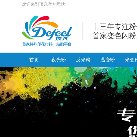
欢迎来到顶凡官方网站！
十三年专注粉
首家变色闪粉
首页
夜光粉
反光粉
温变粉
光变