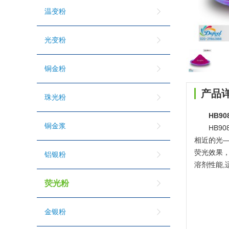
温变粉
光变粉
铜金粉
产品
珠光粉
HB9
铜金浆
HB9
相近的光
荧光效果
铝银粉
溶剂性能
荧光粉
金银粉