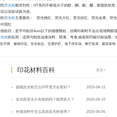
油性
荧光粉
耐溶剂性：HT系列不耐低分子的醇、酮、酯、醚，耐脂肪烃类
时应以实际试验为准。
油性
荧光粉
主要颜色：
荧光桃红、荧光大红、荧光桔红、荧光金黄、荧
光中国红
超细粒径：是平均粒径4um以下的细微颗粒，丝网印刷时不会出现堵网眼
温变粉丝印到底用多少目网版？这篇...
2026-06-11
,
荧光粉
的应用：适用与制造油漆涂料、喷漆、考漆
曲面和凹板印刷油墨、
广告字牌、服饰印花、安全标志、交通护栏、地下停车场、舞厅装潢、建筑装饰
反光粉太久不用结块要怎么处理？
2025-07-11
印花温变粉最适合用在什么行业上呢...
2025-06-20
印花材料百科
油性反光粉怎么印花效果最好？
2025-06-18
更多+
超细反光粉怎么印牢度才会更好？
2025-06-11
反光粉是永久有效的吗？能用多久？
2025-06-10
外墙涂料中怎么添加反光粉使用？
2025-06-05