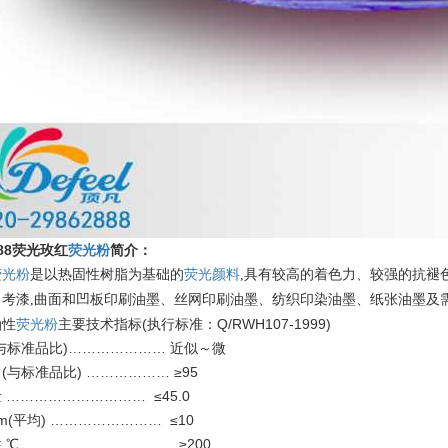
088荧光玫红
荧光粉
简介：
荧光粉
是以热固性树脂为基础的
荧光颜料
,
具有较高的着色力、较强的抗褪
、考漆
,
曲面和凹板印刷油墨、丝网印刷油墨、纺织印染油墨、纸张油墨及
油性
荧光粉
主要技术指标(执行标准：Q/RWH107-1999)
与标准品比)………………… 近似～微
(与标准品比) ……………… ≥95
 ………………………… ≤45.0
m(平均) …………………… ≤10
 ℃ ………………………… ≥200