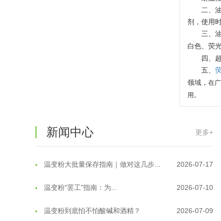
二、
剂，使用
三、
白色、荧
四、
温变粉可以做防伪标签、温变防伪吗...
2026-08-05
五、
领域，
在
温变粉适合做热变还是冷变？
2026-08-04
用。
温变粉注塑后表面翻车？粗糙、颗粒...
2026-07-28
新闻中心
温变粉保质期有多久？开封后如何保...
2026-07-20
更多+
温变粉大批量保存指南｜做对这几步...
2026-07-17
温变粉"罢工"指南：为...
2026-07-10
温变粉到底怕不怕酸碱和酒精？
2026-07-09