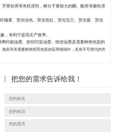
、芳香烃类等有机溶剂，耐分子量较大的酮、酯类等极性溶
光柠檬黄、荧光绿色、荧光玫红、荧光宝兰、荧光紫、荧光
现象，有利于提高生产效率。
丝网印刷油墨、纺织印染油墨、纸张油墨及需要鲜艳色彩的
、渔具等等需要鲜艳明亮色彩的应用领域中，具有不可替代的作
把您的需求告诉给我！