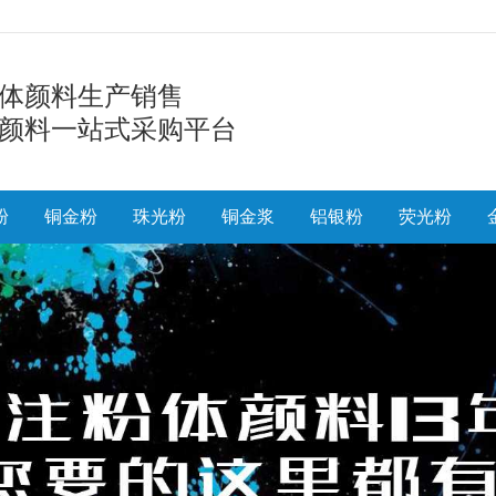
体颜料生产销售
颜料一站式采购平台
粉
铜金粉
珠光粉
铜金浆
铝银粉
荧光粉