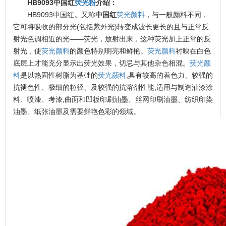
HB9093中国红
荧光粉
介绍：
HB9093中国红
、
又称
中国红
荧光颜料
，与一般颜料不同，
它可将吸收的部分光(包括紫外光)转变成波长更长的且与正常反
射光色调相近的光——荧光，放射出来，这种荧光加上正常的反
射光，使
荧光颜料
的颜色特别明亮和鲜艳。
荧光颜料
衬映在白色
底层上才能充分显示出荧光效果，切忌与其他杂色相混。
荧光颜
料
是以热固性树脂为基础的
荧光颜料
,具有较高的着色力、较强的
抗褪色性、极细的粒径、及较强的抗溶剂性能,适用与制造油漆涂
料、喷漆、考漆,曲面和凹板印刷油墨、丝网印刷油墨、纺织印染
油墨、纸张油墨及需要鲜艳色彩的领域。