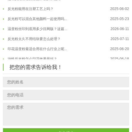
反光粉能用在注塑工艺上吗？
2025-06-02
温变粉到底怕不怕酸碱和酒精？
2026-07-09
反光粉可以混合其他颜料一起使用吗...
2025-05-23
温变粉"烤"问：长期加...
2026-07-07
温变粉丝印到底用多少目网版？这篇...
2026-06-11
温变粉耐温真相：注塑"高温炼...
2026-07-03
反光粉太久不用结块要怎么处理？
2025-07-11
夜间安全卫士：丝印反光粉搭配全攻...
2026-01-20
印花温变粉最适合用在什么行业上呢...
2025-06-20
油性反光粉怎么印花效果最好？
2025-06-18
超细反光粉怎么印牢度才会更好？
2025-06-11
把您的需求告诉给我！
反光粉是永久有效的吗？能用多久？
2025-06-10
外墙涂料中怎么添加反光粉使用？
2025-06-05
超细反光粉需要搭配什么胶浆使用？
2025-06-03
反光粉能用在注塑工艺上吗？
2025-06-02
反光粉可以混合其他颜料一起使用吗...
2025-05-23