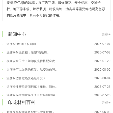
要鲜艳色彩的领域，
在广告字牌、服饰印花、安全标志、交通护
温变粉保质期有多久？开封后如何保...
2026-07-20
栏、地下停车场、舞厅装潢、建筑装饰、渔具等等需要鲜艳明亮色彩
温变粉大批量保存指南｜做对这几步...
2026-07-17
的应用领域中，具有不可替代的作用。
温变粉"罢工"指南：为...
2026-07-10
温变粉到底怕不怕酸碱和酒精？
2026-07-09
新闻中心
更多+
温变粉"烤"问：长期加...
2026-07-07
温变粉丝印到底用多少目网版？这篇...
2026-06-11
温变粉耐温真相：注塑"高温炼...
2026-07-03
反光粉太久不用结块要怎么处理？
2025-07-11
夜间安全卫士：丝印反光粉搭配全攻...
2026-01-20
印花温变粉最适合用在什么行业上呢...
2025-06-20
温变粉可以做防伪标签、温变防伪吗...
2026-08-05
油性反光粉怎么印花效果最好？
2025-06-18
温变粉适合做热变还是冷变？
2026-08-04
超细反光粉怎么印牢度才会更好？
2025-06-11
温变粉注塑后表面翻车？粗糙、颗粒...
2026-07-28
反光粉是永久有效的吗？能用多久？
2025-06-10
温变粉保质期有多久？开封后如何保...
2026-07-20
外墙涂料中怎么添加反光粉使用？
2025-06-05
温变粉大批量保存指南｜做对这几步...
2026-07-17
印花材料百科
更多+
超细反光粉需要搭配什么胶浆使用？
2025-06-03
温变粉"罢工"指南：为...
2026-07-10