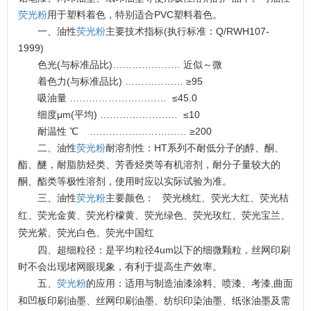
荧光粉
用于塑料着色，特别适合PVC塑料着色。
一、油性
荧光粉
主要技术指标(执行标准：Q/RWH107-
1999)
色光(与标准品比)………………… 近似～微
着色力(与标准品比) ……………… ≥95
吸油量 ………………………… ≤45.0
细度μm(平均) …………………… ≤10
耐温性 ℃ ………………………… ≥200
二、油性
荧光粉
耐溶剂性：HT系列不耐低分子的醇、酮、
酯、醚，耐脂肪烃类、芳香烃类等有机溶剂，耐分子量较大的
酮、酯类等极性溶剂，使用时应以实际试验为准。
三、油性
荧光粉
主要颜色：
荧光桃红、荧光大红、荧光桔
红、荧光金黄、荧光柠檬黄、荧光绿色、荧光玫红、荧光宝兰、
荧光紫、荧光白色、荧光中国红
四、超细粒径：是平均粒径4um以下的细微颗粒，丝网印刷
温变粉可以做防伪标签、温变防伪吗...
2026-08-05
时不会出现堵网眼现象，有利于提高生产效率。
温变粉适合做热变还是冷变？
2026-08-04
,
五、
荧光粉
的应用：适用与制造油漆涂料、喷漆、考漆
曲面
和凹板印刷油墨、丝网印刷油墨、纺织印染油墨、纸张油墨及需
温变粉注塑后表面翻车？粗糙、颗粒...
2026-07-28