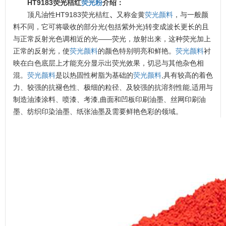
HT9183荧光桔红
荧光粉
介绍：
顶凡油性HT9183荧光桔红
、
又称金黄
荧光颜料
，与一般颜
料不同，它可将吸收的部分光(包括紫外光)转变成波长更长的且
与正常反射光色调相近的光——荧光，放射出来，这种荧光加上
正常的反射光，使
荧光颜料
的颜色特别明亮和鲜艳。
荧光颜料
衬
映在白色底层上才能充分显示出荧光效果，切忌与其他杂色相
混。
荧光颜料
是以热固性树脂为基础的
荧光颜料
,具有较高的着色
力、较强的抗褪色性、极细的粒径、及较强的抗溶剂性能,适用与
制造油漆涂料、喷漆、考漆,曲面和凹板印刷油墨、丝网印刷油
墨、纺织印染油墨、纸张油墨及需要鲜艳色彩的领域。