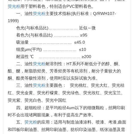
荧光粉
用于塑料着色，特别适合PVC塑料着色。
一、油性
荧光粉
主要技术指标(执行标准：Q/RWH107-
1999)
色光(与标准品比)………………… 近似～微
着色力(与标准品比) ……………… ≥95
吸油量 ………………………… ≤45.0
细度μm(平均) …………………… ≤10
耐温性 ℃ ………………………… ≥200
二、油性
荧光粉
耐溶剂性：HT系列不耐低分子的醇、酮、
酯、醚，耐脂肪烃类、芳香烃类等有机溶剂，耐分子量较大的
酮、酯类等极性溶剂，使用时应以实际试验为准。
三、油性
荧光粉
主要颜色：
荧光桃红、荧光大红、荧光桔
红、荧光金黄、荧光柠檬黄、荧光绿色、荧光玫红、荧光宝兰、
荧光紫、荧光白色、荧光中国红
四、超细粒径：是平均粒径4um以下的细微颗粒，丝网印刷
时不会出现堵网眼现象，有利于提高生产效率。
,
五、
荧光粉
的应用：适用与制造油漆涂料、喷漆、考漆
曲面
和凹板印刷油墨、丝网印刷油墨、纺织印染油墨、纸张油墨及需