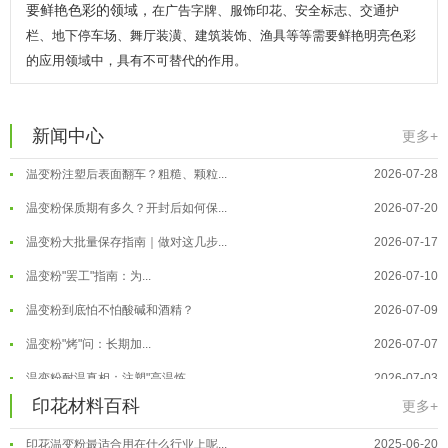
要鲜艳色彩的领域，
在广告字牌、服饰印花、安全标志、交通护
栏、地下停车场、舞厅装潢、建筑装饰、渔具等等需要鲜艳明亮色彩
的应用领域中，具有不可替代的作用。
温变粉可以做防伪标签、温变防伪吗...
2026-08-05
温变粉适合做热变还是冷变？
2026-08-04
新闻中心
更多+
温变粉注塑后表面翻车？粗糙、颗粒...
2026-07-28
温变粉保质期有多久？开封后如何保...
2026-07-20
温变粉大批量保存指南｜做对这几步...
2026-07-17
温变粉"罢工"指南：为...
2026-07-10
温变粉到底怕不怕酸碱和酒精？
2026-07-09
温变粉"烤"问：长期加...
2026-07-07
温变粉丝印到底用多少目网版？这篇...
2026-06-11
温变粉耐温真相：注塑"高温炼...
2026-07-03
反光粉太久不用结块要怎么处理？
2025-07-11
夜间安全卫士：丝印反光粉搭配全攻...
2026-01-20
印花材料百科
更多+
印花温变粉最适合用在什么行业上呢...
2025-06-20
温变粉可以做防伪标签、温变防伪吗...
2026-08-05