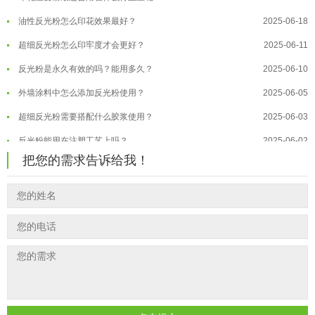
油性反光粉怎么印花效果最好？
2025-06-18
温变粉适合做热变还是冷变？
2026-08-04
超细反光粉怎么印牢度才会更好？
2025-06-11
温变粉注塑后表面翻车？粗糙、颗粒...
2026-07-28
反光粉是永久有效的吗？能用多久？
2025-06-10
温变粉保质期有多久？开封后如何保...
2026-07-20
外墙涂料中怎么添加反光粉使用？
2025-06-05
温变粉大批量保存指南｜做对这几步...
2026-07-17
超细反光粉需要搭配什么胶浆使用？
2025-06-03
温变粉"罢工"指南：为...
2026-07-10
反光粉能用在注塑工艺上吗？
2025-06-02
温变粉到底怕不怕酸碱和酒精？
2026-07-09
反光粉可以混合其他颜料一起使用吗...
2025-05-23
把您的需求告诉给我！
温变粉"烤"问：长期加...
2026-07-07
温变粉丝印到底用多少目网版？这篇...
2026-06-11
温变粉耐温真相：注塑"高温炼...
2026-07-03
反光粉太久不用结块要怎么处理？
2025-07-11
夜间安全卫士：丝印反光粉搭配全攻...
2026-01-20
印花温变粉最适合用在什么行业上呢...
2025-06-20
油性反光粉怎么印花效果最好？
2025-06-18
超细反光粉怎么印牢度才会更好？
2025-06-11
反光粉是永久有效的吗？能用多久？
2025-06-10