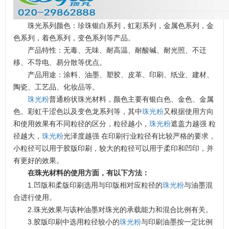
珠光系列颜色：珍珠银白系列，虹彩系列，金属色系列，金
色系列，着色系列，变色系列等产品。
产品特性：无毒、无味、耐高温、耐酸碱、耐光照、不迁
移、不导电、易分散等优点。
产品用途：涂料、油墨、塑胶、皮革、印刷、纸业、建材、
陶瓷、工艺品、化妆品等。
珠光粉
普通粉状珠光材料，颜色主要有银白色、金色、金属
色、彩虹干涩色以及变色龙系列等，其中
珠光粉
又根据使用方向
和使用效果有不同粒径的区分，粒径越小，
珠光粉
遮盖力越强 粒
径越大，
珠光粉
光泽度越强 在印刷行业粒径有比较严格的要求，
小粒径可以用于胶版印刷，较大的粒径可以用于柔印和凹印，并
有更好的效果。
在珠光材料的使用方面，有以下方法：
1.凹版和柔版印刷选用与印版相对应粒径的
珠光粉
与油墨混
合进行使用。
2.珠光效果与该种油墨对珠光的承载能力和混合比例有关。
3.胶版印刷中选用粒径较小的
珠光粉
与印刷油墨按一定比例