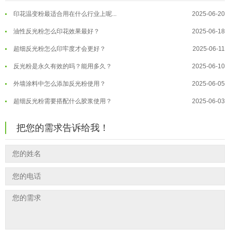
印花温变粉最适合用在什么行业上呢...
2025-06-20
温变粉可以做防伪标签、温变防伪吗...
2026-08-05
油性反光粉怎么印花效果最好？
2025-06-18
温变粉适合做热变还是冷变？
2026-08-04
超细反光粉怎么印牢度才会更好？
2025-06-11
温变粉注塑后表面翻车？粗糙、颗粒...
2026-07-28
反光粉是永久有效的吗？能用多久？
2025-06-10
温变粉保质期有多久？开封后如何保...
2026-07-20
外墙涂料中怎么添加反光粉使用？
2025-06-05
温变粉大批量保存指南｜做对这几步...
2026-07-17
超细反光粉需要搭配什么胶浆使用？
2025-06-03
温变粉"罢工"指南：为...
2026-07-10
反光粉能用在注塑工艺上吗？
2025-06-02
温变粉到底怕不怕酸碱和酒精？
2026-07-09
把您的需求告诉给我！
反光粉可以混合其他颜料一起使用吗...
2025-05-23
温变粉"烤"问：长期加...
2026-07-07
温变粉丝印到底用多少目网版？这篇...
2026-06-11
温变粉耐温真相：注塑"高温炼...
2026-07-03
反光粉太久不用结块要怎么处理？
2025-07-11
夜间安全卫士：丝印反光粉搭配全攻...
2026-01-20
印花温变粉最适合用在什么行业上呢...
2025-06-20
油性反光粉怎么印花效果最好？
2025-06-18
超细反光粉怎么印牢度才会更好？
2025-06-11