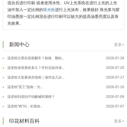
混合后进行印刷 或者使用水性、UV上光系统在进行上光的上光
油中加入一定比例的
珠光粉
进行上光涂布，效果较好 珠光浆与胶
印油墨按一定比例混合进行印刷可以较大的提高油墨亮度以及珠
光效果。
温变粉可以做防伪标签、温变防伪吗...
2026-08-05
新闻中心
更多+
温变粉适合做热变还是冷变？
2026-08-04
温变粉注塑后表面翻车？粗糙、颗粒...
2026-07-28
温变粉保质期有多久？开封后如何保...
2026-07-20
温变粉大批量保存指南｜做对这几步...
2026-07-17
温变粉"罢工"指南：为...
2026-07-10
温变粉到底怕不怕酸碱和酒精？
2026-07-09
温变粉"烤"问：长期加...
2026-07-07
温变粉丝印到底用多少目网版？这篇...
2026-06-11
温变粉耐温真相：注塑"高温炼...
2026-07-03
印花材料百科
更多+
反光粉太久不用结块要怎么处理？
2025-07-11
夜间安全卫士：丝印反光粉搭配全攻...
2026-01-20