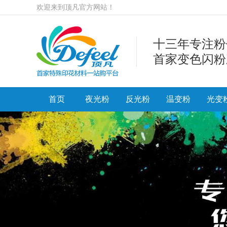
欢迎来到顶凡官方网站！
十三年专注粉
首家变色闪粉
首页
夜光粉
反光粉
温变粉
光变