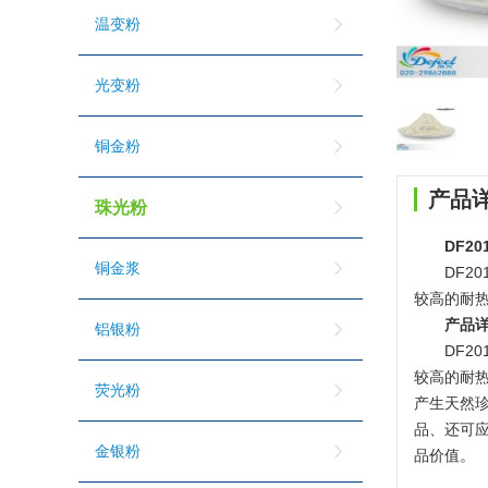
温变粉
光变粉
铜金粉
产品
珠光粉
DF2
铜金浆
DF2
较高的耐
产品
铝银粉
DF2
较高的耐
荧光粉
产生天然
品、还可
金银粉
品价值。