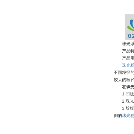
珠光
产品
产品
珠光
不同粒径
较大的粒
在珠
温变粉可以做防伪标签、温变防伪吗...
2026-08-05
1.凹
2.
温变粉适合做热变还是冷变？
2026-08-04
3.胶
例的
珠光
温变粉注塑后表面翻车？粗糙、颗粒...
2026-07-28