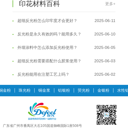
油性反光粉怎么印花效果最好？
2025-06-18
印花材料百科
更多+
超细反光粉怎么印牢度才会更好？
2025-06-11
反光粉是永久有效的吗？能用多久？
2025-06-10
外墙涂料中怎么添加反光粉使用？
2025-06-05
超细反光粉需要搭配什么胶浆使用？
2025-06-03
反光粉能用在注塑工艺上吗？
2025-06-02
反光粉可以混合其他颜料一起使用吗...
2025-05-23
铜金粉
珠光粉
铜金浆
铝银粉
荧光粉
金银粉
水性
温变粉丝印到底用多少目网版？这篇...
2026-06-11
反光粉太久不用结块要怎么处理？
2025-07-11
印花温变粉最适合用在什么行业上呢...
2025-06-20
广东省广州市番禺区大石105国道御峰国际1座508号