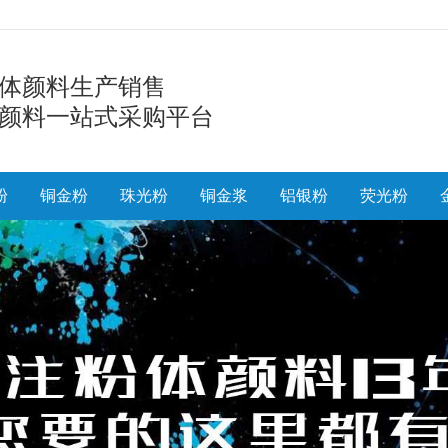
体颜料生产销售
颜料一站式采购平台
粉
铜金粉
珠光粉
铜金浆
铝银粉
荧光粉