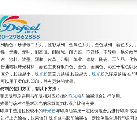
系列颜色：珍珠银白系列，虹彩系列，金属色系列，金色系列，着色系列
特性：无毒、无味、耐高温、耐酸碱、耐光照、不迁移、不导电、易分散
用途：涂料、油墨、塑胶、皮革、印刷、纸业、建材、陶瓷、工艺品、化
粉
普通粉状珠光材料，颜色主要有银白色、金色、金属色、彩虹干涩色以
的区分，粒径越小，
珠光粉
遮盖力越强 粒径越大，
珠光粉
光泽度越强 在
径可以用于柔印和凹印，并有更好的效果。
光材料的使用方面，有以下方法：
温变粉丝印到底用多少目网版？这篇...
2026-06-11
版和柔版印刷选用与印版相对应粒径的
珠光粉
与油墨混合进行使用。
珠光效果与该种油墨对珠光的承载能力和混合比例有关。
反光粉太久不用结块要怎么处理？
2025-07-11
版印刷中选用粒径较小的
珠光粉
与印刷油墨按一定比例混合后进行印刷 或
粉
进行上光涂布，效果较好 珠光浆与胶印油墨按一定比例混合进行印刷可
印花温变粉最适合用在什么行业上呢...
2025-06-20