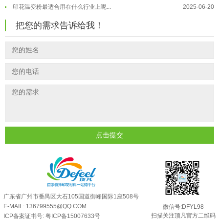
印花温变粉最适合用在什么行业上呢...
2025-06-20
油性反光粉怎么印花效果最好？
2025-06-18
把您的需求告诉给我！
超细反光粉怎么印牢度才会更好？
2025-06-11
反光粉是永久有效的吗？能用多久？
2025-06-10
外墙涂料中怎么添加反光粉使用？
2025-06-05
超细反光粉需要搭配什么胶浆使用？
2025-06-03
反光粉能用在注塑工艺上吗？
2025-06-02
反光粉可以混合其他颜料一起使用吗...
2025-05-23
点击提交
广东省广州市番禺区大石105国道御峰国际1座508号
E-MAIL: 136799555@QQ.COM
微信号:DFYL98
扫描关注顶凡官方二维码
ICP备案证书号:
粤ICP备15007633号