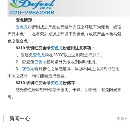
变色情形：
变色龙
粉所制成之产品在无紫外光源之环境下为无色（或该
产品本色），在有紫外光源之环境下为紫色（或该产品本色与紫
色之混合色）。
8310 玫瑰红变金绿
变色龙
粉使用注意事项：
l、应避免
变色龙
粉在280℃以上之制程进行加工。
2、应避免
变色龙
粉与紫外光吸收剂同时使用。
温变粉可以做防伪标签、温变防伪吗...
2026-08-05
3、
变色龙
粉对极性之敏感度高，添加不同之添加剂或使用
温变粉适合做热变还是冷变？
2026-08-04
不同之基材，均可能会造成色差。
8310 玫瑰红变金绿
变色龙
粉储存：
温变粉注塑后表面翻车？粗糙、颗粒...
2026-07-28
感光变色粉应密封储存于密闭、干燥、阴暗处，避免阳光直
温变粉保质期有多久？开封后如何保...
2026-07-20
射。
温变粉大批量保存指南｜做对这几步...
2026-07-17
温变粉"罢工"指南：为...
2026-07-10
新闻中心
更多+
温变粉到底怕不怕酸碱和酒精？
2026-07-09