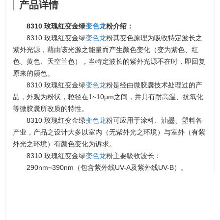
产品详情
8310 玫瑰红变金绿
变色龙
粉介绍：
8310 玫瑰红变金绿
变色龙
粉其变色原理为吸收特定波长之
紫外光源，藉由该光源之能量而产生颜色变化（变为紫色、红
色、黄色、天空兰色），当特定波长的紫外光源不在时，即回复
原来的颜色。
8310 玫瑰红变金绿
变色龙
粉是经由微胶囊技术处理过的产
品，外观为粉状，粒径在1~10μm之间，并具有耐高温、抗氧化
等微胶囊所改质的特性。
8310 玫瑰红变金绿
变色龙
粉可应用于涂料、油墨、塑料各
产业，产品之设计大多以室内（无紫外光之环境）与室外（有紫
外光之环境）有颜色变化为诉求。
8310 玫瑰红变金绿
变色龙
粉主要吸收波长：
290nm~390nm（包含紫外线UV-A及紫外线UV-B）。