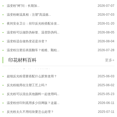
温变粉"烤"问：长期加...
2026-07-07
温变粉丝印到底用多少目网版？这篇...
2026-06-11
温变粉耐温真相：注塑"高温炼...
2026-07-03
反光粉太久不用结块要怎么处理？
2025-07-11
夜间安全卫士：丝印反光粉搭配全攻...
2026-01-20
印花温变粉最适合用在什么行业上呢...
2025-06-20
温变粉可以做防伪标签、温变防伪吗...
2026-08-05
油性反光粉怎么印花效果最好？
2025-06-18
温变粉适合做热变还是冷变？
2026-08-04
超细反光粉怎么印牢度才会更好？
2025-06-11
温变粉注塑后表面翻车？粗糙、颗粒...
2026-07-28
反光粉是永久有效的吗？能用多久？
2025-06-10
温变粉保质期有多久？开封后如何保...
2026-07-20
印花材料百科
更多+
外墙涂料中怎么添加反光粉使用？
2025-06-05
温变粉大批量保存指南｜做对这几步...
2026-07-17
超细反光粉需要搭配什么胶浆使用？
2025-06-03
温变粉"罢工"指南：为...
2026-07-10
反光粉能用在注塑工艺上吗？
2025-06-02
温变粉到底怕不怕酸碱和酒精？
2026-07-09
反光粉可以混合其他颜料一起使用吗...
2025-05-23
温变粉"烤"问：长期加...
2026-07-07
温变粉丝印到底用多少目网版？这篇...
2026-06-11
温变粉耐温真相：注塑"高温炼...
2026-07-03
反光粉太久不用结块要怎么处理？
2025-07-11
夜间安全卫士：丝印反光粉搭配全攻...
2026-01-20