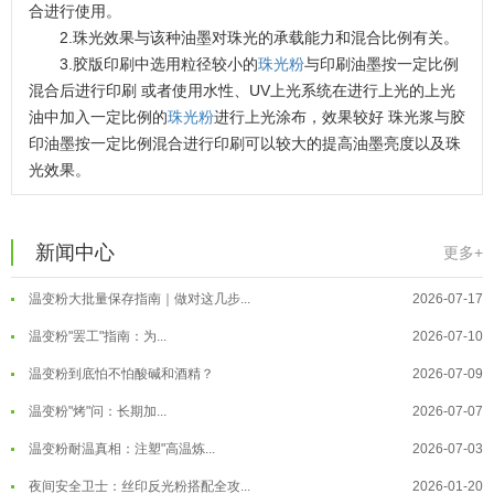
合进行使用。
2.珠光效果与该种油墨对珠光的承载能力和混合比例有关。
3.胶版印刷中选用粒径较小的
珠光粉
与印刷油墨按一定比例
混合后进行印刷 或者使用水性、UV上光系统在进行上光的上光
油中加入一定比例的
珠光粉
进行上光涂布，效果较好 珠光浆与胶
温变粉可以做防伪标签、温变防伪吗...
2026-08-05
印油墨按一定比例混合进行印刷可以较大的提高油墨亮度以及珠
光效果。
温变粉适合做热变还是冷变？
2026-08-04
温变粉注塑后表面翻车？粗糙、颗粒...
2026-07-28
温变粉保质期有多久？开封后如何保...
2026-07-20
新闻中心
更多+
温变粉大批量保存指南｜做对这几步...
2026-07-17
温变粉"罢工"指南：为...
2026-07-10
温变粉到底怕不怕酸碱和酒精？
2026-07-09
温变粉"烤"问：长期加...
2026-07-07
温变粉丝印到底用多少目网版？这篇...
2026-06-11
温变粉耐温真相：注塑"高温炼...
2026-07-03
反光粉太久不用结块要怎么处理？
2025-07-11
夜间安全卫士：丝印反光粉搭配全攻...
2026-01-20