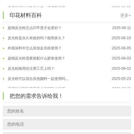
印花温变粉最适合用在什么行业上呢...
2025-06-20
温变粉可以做防伪标签、温变防伪吗...
2026-08-05
油性反光粉怎么印花效果最好？
2025-06-18
印花材料百科
温变粉适合做热变还是冷变？
2026-08-04
更多+
超细反光粉怎么印牢度才会更好？
2025-06-11
温变粉注塑后表面翻车？粗糙、颗粒...
2026-07-28
反光粉是永久有效的吗？能用多久？
2025-06-10
温变粉保质期有多久？开封后如何保...
2026-07-20
外墙涂料中怎么添加反光粉使用？
2025-06-05
温变粉大批量保存指南｜做对这几步...
2026-07-17
超细反光粉需要搭配什么胶浆使用？
2025-06-03
温变粉"罢工"指南：为...
2026-07-10
反光粉能用在注塑工艺上吗？
2025-06-02
温变粉到底怕不怕酸碱和酒精？
2026-07-09
反光粉可以混合其他颜料一起使用吗...
2025-05-23
温变粉"烤"问：长期加...
2026-07-07
温变粉丝印到底用多少目网版？这篇...
2026-06-11
温变粉耐温真相：注塑"高温炼...
2026-07-03
把您的需求告诉给我！
反光粉太久不用结块要怎么处理？
2025-07-11
夜间安全卫士：丝印反光粉搭配全攻...
2026-01-20
印花温变粉最适合用在什么行业上呢...
2025-06-20
油性反光粉怎么印花效果最好？
2025-06-18
超细反光粉怎么印牢度才会更好？
2025-06-11