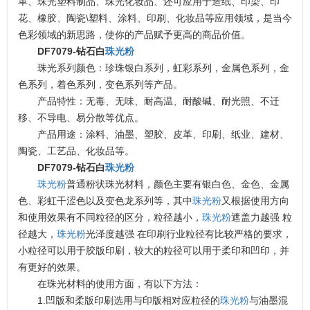
革、珠光塑料制品、珠光化妆品、还可应用于造纸、印染、印
花、橡胶、陶瓷\塑料、涂料、印刷、化妆品等应用领域，是当今
色彩领域的新思路，使你的产品赋予更高的商品价值。
DF7079-钻石白
珠光粉
珠光系列颜色：珍珠银白系列，虹彩系列，金属色系列，金
色系列，着色系列，变色系列等产品。
产品特性：无毒、无味、耐高温、耐酸碱、耐光照、不迁
移、不导电、易分散等优点。
产品用途：涂料、油墨、塑胶、皮革、印刷、纸业、建材、
陶瓷、工艺品、化妆品等。
DF7079-钻石白
珠光粉
珠光粉
普通粉状珠光材料，颜色主要有银白色、金色、金属
色、彩虹干涩色以及变色龙系列等，其中
珠光粉
又根据使用方向
和使用效果有不同粒径的区分，粒径越小，
珠光粉
遮盖力越强 粒
径越大，
珠光粉
光泽度越强 在印刷行业粒径有比较严格的要求，
小粒径可以用于胶版印刷，较大的粒径可以用于柔印和凹印，并
有更好的效果。
在珠光材料的使用方面，有以下方法：
1.凹版和柔版印刷选用与印版相对应粒径的
珠光粉
与油墨混