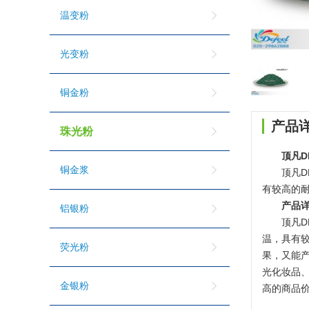
温变粉
光变粉
铜金粉
产品
珠光粉
顶凡D
铜金浆
顶凡D
有较高的
产品
铝银粉
顶凡D
温，具有
荧光粉
果，又能
光化妆品
金银粉
高的商品