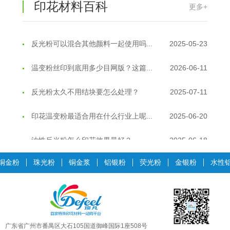
印花材料百科
更多+
反光粉能用在注塑工艺上吗？
2025-06-02
反光粉可以混合其他颜料一起使用吗...
2025-05-23
温变粉丝印到底用多少目网版？这篇...
2026-06-11
反光粉太久不用结块要怎么处理？
2025-07-11
印花温变粉最适合用在什么行业上呢...
2025-06-20
油性反光粉怎么印花效果最好？
2025-06-18
超细反光粉怎么印牢度才会更好？
2025-06-11
铜金粉
珠光粉
铜金浆
铝银粉
荧光粉
金银粉
水性
反光粉是永久有效的吗？能用多久？
2025-06-10
外墙涂料中怎么添加反光粉使用？
2025-06-05
广东省广州市番禺区大石105国道御峰国际1座508号
超细反光粉需要搭配什么胶浆使用？
2025-06-03