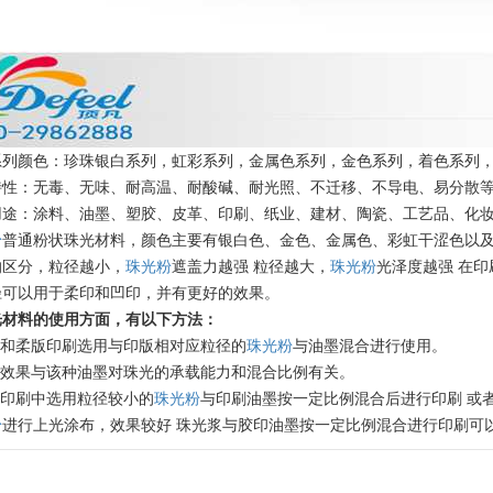
温变粉丝印到底用多少目网版？这篇...
2026-06-11
反光粉太久不用结块要怎么处理？
2025-07-11
系列颜色：珍珠银白系列，虹彩系列，金属色系列，金色系列，着色系列
特性：无毒、无味、耐高温、耐酸碱、耐光照、不迁移、不导电、易分散
印花温变粉最适合用在什么行业上呢...
2025-06-20
用途：涂料、油墨、塑胶、皮革、印刷、纸业、建材、陶瓷、工艺品、化
粉
普通粉状珠光材料，颜色主要有银白色、金色、金属色、彩虹干涩色以
油性反光粉怎么印花效果最好？
2025-06-18
的区分，粒径越小，
珠光粉
遮盖力越强 粒径越大，
珠光粉
光泽度越强 在
径可以用于柔印和凹印，并有更好的效果。
超细反光粉怎么印牢度才会更好？
2025-06-11
光材料的使用方面，有以下方法：
版和柔版印刷选用与印版相对应粒径的
珠光粉
与油墨混合进行使用。
反光粉是永久有效的吗？能用多久？
2025-06-10
珠光效果与该种油墨对珠光的承载能力和混合比例有关。
版印刷中选用粒径较小的
珠光粉
与印刷油墨按一定比例混合后进行印刷 或
外墙涂料中怎么添加反光粉使用？
2025-06-05
粉
进行上光涂布，效果较好 珠光浆与胶印油墨按一定比例混合进行印刷可
超细反光粉需要搭配什么胶浆使用？
2025-06-03