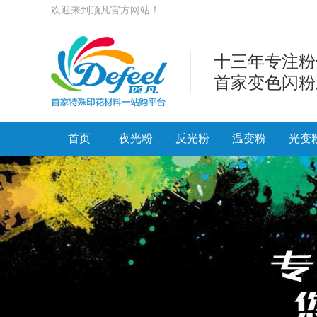
欢迎来到顶凡官方网站！
十三年专注粉
首家变色闪粉
首页
夜光粉
反光粉
温变粉
光变