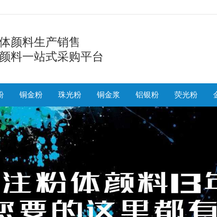
体颜料生产销售
颜料一站式采购平台
粉
铜金粉
珠光粉
铜金浆
铝银粉
荧光粉