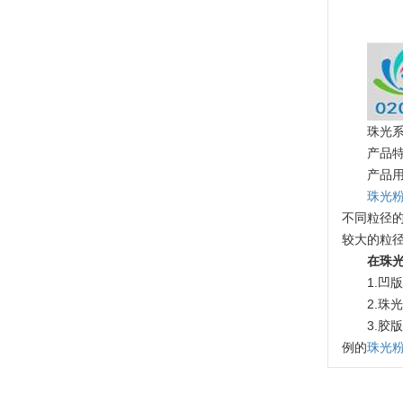
温变粉可以做防伪标签、温变防伪吗...
2026-08-05
温变粉适合做热变还是冷变？
2026-08-04
珠光
产品
温变粉注塑后表面翻车？粗糙、颗粒...
2026-07-28
产品
珠光
温变粉保质期有多久？开封后如何保...
2026-07-20
不同粒径
较大的粒
温变粉大批量保存指南｜做对这几步...
2026-07-17
在珠
1.凹
温变粉"罢工"指南：为...
2026-07-10
2.
3.胶
温变粉到底怕不怕酸碱和酒精？
2026-07-09
例的
珠光
温变粉"烤"问：长期加...
2026-07-07