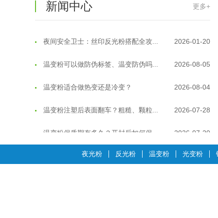
新闻中心
更多+
温变粉耐温真相：注塑"高温炼...
2026-07-03
夜间安全卫士：丝印反光粉搭配全攻...
2026-01-20
温变粉可以做防伪标签、温变防伪吗...
2026-08-05
温变粉适合做热变还是冷变？
2026-08-04
温变粉注塑后表面翻车？粗糙、颗粒...
2026-07-28
温变粉保质期有多久？开封后如何保...
2026-07-20
温变粉大批量保存指南｜做对这几步...
2026-07-17
夜光粉
反光粉
温变粉
光变粉
温变粉"罢工"指南：为...
2026-07-10
温变粉到底怕不怕酸碱和酒精？
2026-07-09
温变粉"烤"问：长期加...
2026-07-07