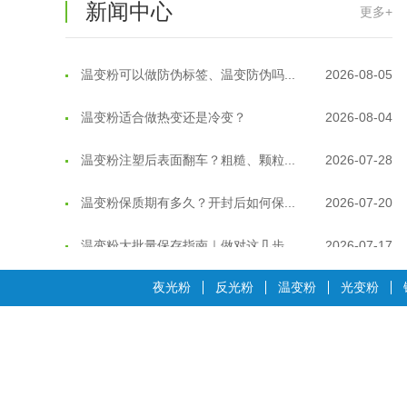
新闻中心
更多+
温变粉可以做防伪标签、温变防伪吗...
2026-08-05
温变粉适合做热变还是冷变？
2026-08-04
温变粉注塑后表面翻车？粗糙、颗粒...
2026-07-28
温变粉保质期有多久？开封后如何保...
2026-07-20
温变粉大批量保存指南｜做对这几步...
2026-07-17
温变粉"罢工"指南：为...
2026-07-10
夜光粉
反光粉
温变粉
光变粉
温变粉到底怕不怕酸碱和酒精？
2026-07-09
温变粉"烤"问：长期加...
2026-07-07
温变粉耐温真相：注塑"高温炼...
2026-07-03