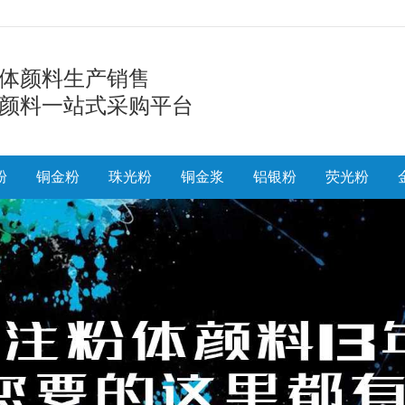
体颜料生产销售
颜料一站式采购平台
粉
铜金粉
珠光粉
铜金浆
铝银粉
荧光粉