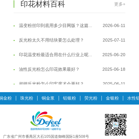
印花材料百科
更多+
温变粉丝印到底用多少目网版？这篇...
2026-06-11
反光粉太久不用结块要怎么处理？
2025-07-11
印花温变粉最适合用在什么行业上呢...
2025-06-20
油性反光粉怎么印花效果最好？
2025-06-18
超细反光粉怎么印牢度才会更好？
2025-06-11
反光粉是永久有效的吗？能用多久？
2025-06-10
铜金粉
珠光粉
铜金浆
铝银粉
荧光粉
金银粉
水性
外墙涂料中怎么添加反光粉使用？
2025-06-05
超细反光粉需要搭配什么胶浆使用？
2025-06-03
反光粉能用在注塑工艺上吗？
2025-06-02
广东省广州市番禺区大石105国道御峰国际1座508号