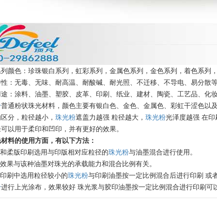
系列颜色：珍珠银白系列，虹彩系列，金属色系列，金色系列，着色系列
特性：无毒、无味、耐高温、耐酸碱、耐光照、不迁移、不导电、易分散
用途：涂料、油墨、塑胶、皮革、印刷、纸业、建材、陶瓷、工艺品、化
粉
普通粉状珠光材料，颜色主要有银白色、金色、金属色、彩虹干涩色以
的区分，粒径越小，
珠光粉
遮盖力越强 粒径越大，
珠光粉
光泽度越强 在
径可以用于柔印和凹印，并有更好的效果。
光材料的使用方面，有以下方法：
版和柔版印刷选用与印版相对应粒径的
珠光粉
与油墨混合进行使用。
珠光效果与该种油墨对珠光的承载能力和混合比例有关。
版印刷中选用粒径较小的
珠光粉
与印刷油墨按一定比例混合后进行印刷 或
粉
进行上光涂布，效果较好 珠光浆与胶印油墨按一定比例混合进行印刷可