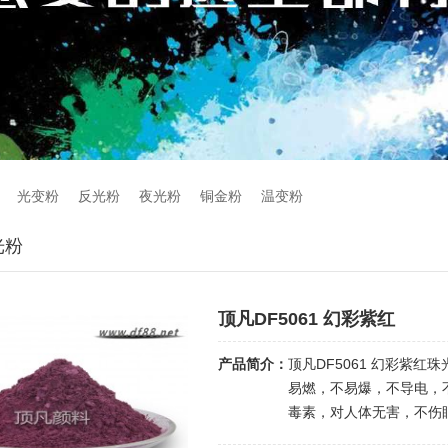
光变粉
反光粉
夜光粉
铜金粉
温变粉
光粉
顶凡DF5061 幻彩紫红
产品简介：
顶凡DF5061 幻彩紫
易燃，不易爆，不导电，
毒素，对人体无害，不伤