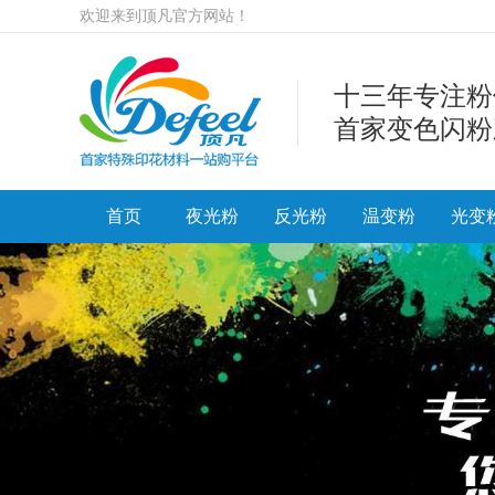
欢迎来到顶凡官方网站！
十三年专注粉
首家变色闪粉
首页
夜光粉
反光粉
温变粉
光变