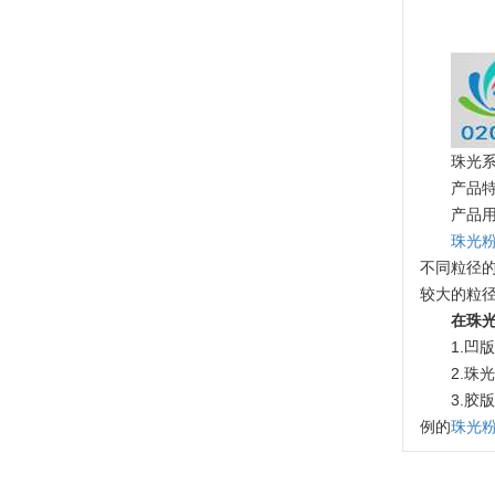
珠光
产品
产品
珠光
不同粒径
较大的粒
在珠
1.凹
2.
3.胶
例的
珠光