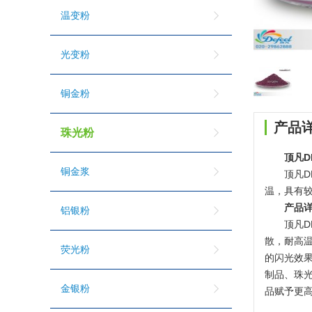
温变粉
光变粉
铜金粉
产品
珠光粉
顶凡D
铜金浆
顶凡D
温，具有
产品
铝银粉
顶凡D
散，耐高
荧光粉
的闪光效
制品、珠
金银粉
品赋予更