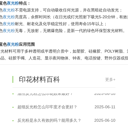
4蓝色
夜光粉
特点：
色
夜光粉
不需电源支持，可自动吸收任何光源，并在黑暗处自动发光；
色
夜光粉
亮度高，余辉时间长（在日光或灯光照射下吸光5-20分钟，有效持
色
夜光粉
耐光、耐老化及化学稳定性好，使用寿命15年以上；
色
夜光粉
无毒，无放射，无燃爆危险，是新一代的绿色环保型发光材料。
4蓝色
夜光粉
应用范围
温变粉丝印到底用多少目网版？这篇...
2026-06-11
发光材料可用于多种透明或半透明介质中，如塑胶、硅橡胶、POLY树脂
饰品、硅胶手镯、人造花、显示夜间物体、钟表、电话按键、野外仪器或
反光粉太久不用结块要怎么处理？
2025-07-11
印花温变粉最适合用在什么行业上呢...
2025-06-20
印花材料百科
更多+
油性反光粉怎么印花效果最好？
2025-06-18
超细反光粉怎么印牢度才会更好？
2025-06-11
反光粉是永久有效的吗？能用多久？
2025-06-10