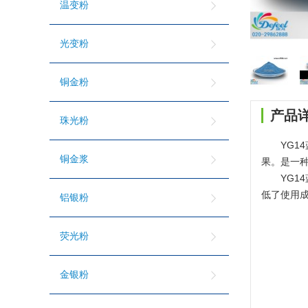
温变粉
光变粉
铜金粉
产品
珠光粉
YG1
铜金浆
果。是一种
YG1
低了使用
铝银粉
荧光粉
金银粉