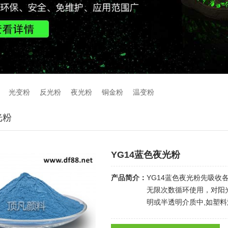
光变粉
反光粉
夜光粉
铜金粉
温变粉
光粉
YG14蓝色夜光粉
产品简介：
YG14蓝色夜光粉先吸
无限次数循环使用，对阳
明或半透明介质中,如塑