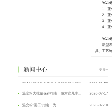
YG1
1、蓝
2、蓝
3、蓝
4、蓝
YG1
温变粉可以做防伪标签、温变防伪吗...
2026-08-05
新型
具、工艺
温变粉适合做热变还是冷变？
2026-08-04
温变粉注塑后表面翻车？粗糙、颗粒...
2026-07-28
新闻中心
更多+
温变粉保质期有多久？开封后如何保...
2026-07-20
温变粉大批量保存指南｜做对这几步...
2026-07-17
温变粉"罢工"指南：为...
2026-07-10