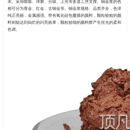
末。采用熔炼、球磨、分级、上光等多道工序支撑。铜金浆的色
相可分为青金、红金、古铜金等。铜金浆规格、品类齐全，色泽
纯正亮丽，金属感强。带有氧化硅包覆膜的颜料，颗粒较粗的颜
料则能达到灿烂的闪亮效果，颗粒较细的颜料辉产生丝光的柔和
色调。