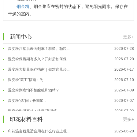
铜金粉
、铜金浆应在密封的状态下，避免阳光雨水。保存在
干燥的室内。
温变粉可以做防伪标签、温变防伪吗...
2026-08-05
温变粉适合做热变还是冷变？
2026-08-04
新闻中心
更多+
温变粉注塑后表面翻车？粗糙、颗粒...
2026-07-28
温变粉保质期有多久？开封后如何保...
2026-07-20
温变粉大批量保存指南｜做对这几步...
2026-07-17
温变粉"罢工"指南：为...
2026-07-10
温变粉到底怕不怕酸碱和酒精？
2026-07-09
温变粉"烤"问：长期加...
2026-07-07
温变粉丝印到底用多少目网版？这篇...
2026-06-11
温变粉耐温真相：注塑"高温炼...
2026-07-03
反光粉太久不用结块要怎么处理？
2025-07-11
夜间安全卫士：丝印反光粉搭配全攻...
印花材料百科
2026-01-20
更多+
印花温变粉最适合用在什么行业上呢...
2025-06-20
温变粉可以做防伪标签、温变防伪吗...
2026-08-05