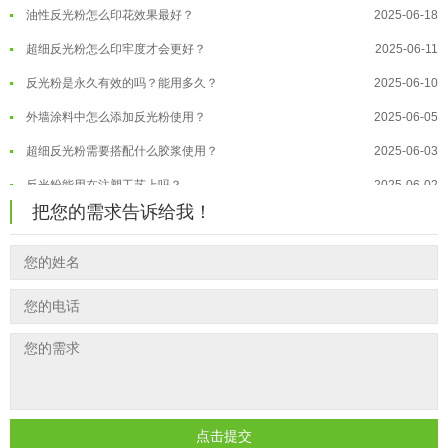
油性反光粉怎么印花效果最好？
2025-06-18
温变粉适合做热变还是冷变？
2026-08-04
超细反光粉怎么印牢度才会更好？
2025-06-11
温变粉注塑后表面翻车？粗糙、颗粒...
2026-07-28
反光粉是永久有效的吗？能用多久？
2025-06-10
温变粉保质期有多久？开封后如何保...
2026-07-20
外墙涂料中怎么添加反光粉使用？
2025-06-05
温变粉大批量保存指南｜做对这几步...
2026-07-17
超细反光粉需要搭配什么胶浆使用？
2025-06-03
温变粉"罢工"指南：为...
2026-07-10
反光粉能用在注塑工艺上吗？
2025-06-02
温变粉到底怕不怕酸碱和酒精？
2026-07-09
反光粉可以混合其他颜料一起使用吗...
把您的需求告诉给我！
2025-05-23
温变粉"烤"问：长期加...
2026-07-07
温变粉丝印到底用多少目网版？这篇...
2026-06-11
温变粉耐温真相：注塑"高温炼...
2026-07-03
反光粉太久不用结块要怎么处理？
2025-07-11
夜间安全卫士：丝印反光粉搭配全攻...
2026-01-20
印花温变粉最适合用在什么行业上呢...
2025-06-20
油性反光粉怎么印花效果最好？
2025-06-18
超细反光粉怎么印牢度才会更好？
2025-06-11
反光粉是永久有效的吗？能用多久？
2025-06-10
点击提交
外墙涂料中怎么添加反光粉使用？
2025-06-05