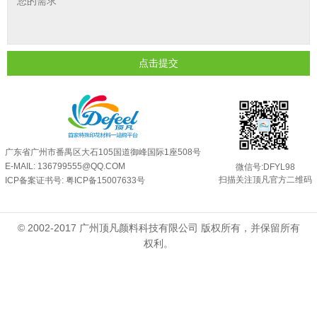
油性反光粉怎么印花效果最好？
2025-06-18
超细反光粉怎么印牢度才会更好？
2025-06-11
反光粉是永久有效的吗？能用多久？
2025-06-10
点击提交
外墙涂料中怎么添加反光粉使用？
2025-06-05
超细反光粉需要搭配什么胶浆使用？
2025-06-03
反光粉能用在注塑工艺上吗？
2025-06-02
反光粉可以混合其他颜料一起使用吗...
2025-05-23
广东省广州市番禺区大石105国道御峰国际1座508号
E-MAIL: 136799555@QQ.COM
微信号:DFYL98
扫描关注顶凡官方二维码
ICP备案证书号:
粤ICP备15007633号
© 2002-2017 广州顶凡颜料科技有限公司 版权所有，并保留所有
权利。