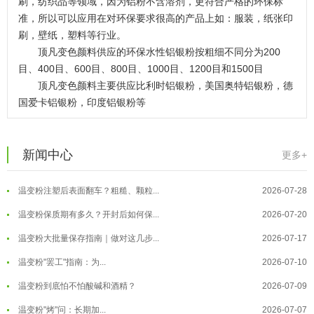
刷，纺织品等领域，因为铝粉不含溶剂，更符合严格的环保标
准，所以可以应用在对环保要求很高的产品上如：服装，纸张印
刷，壁纸，塑料等行业。
顶凡变色颜料供应的环保水性铝银粉按粗细不同分为200
目、400目、600目、800目、1000目、1200目和1500目
顶凡变色颜料主要供应比利时铝银粉，美国奥特铝银粉，德
国爱卡铝银粉，印度铝银粉等
温变粉可以做防伪标签、温变防伪吗...
2026-08-05
新闻中心
更多+
温变粉适合做热变还是冷变？
2026-08-04
温变粉注塑后表面翻车？粗糙、颗粒...
2026-07-28
温变粉保质期有多久？开封后如何保...
2026-07-20
温变粉大批量保存指南｜做对这几步...
2026-07-17
温变粉"罢工"指南：为...
2026-07-10
温变粉到底怕不怕酸碱和酒精？
2026-07-09
温变粉"烤"问：长期加...
2026-07-07