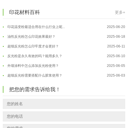
温变粉丝印到底用多少目网版？这篇...
2026-06-11
温变粉耐温真相：注塑"高温炼...
2026-07-03
印花材料百科
更多+
反光粉太久不用结块要怎么处理？
2025-07-11
夜间安全卫士：丝印反光粉搭配全攻...
2026-01-20
印花温变粉最适合用在什么行业上呢...
2025-06-20
温变粉可以做防伪标签、温变防伪吗...
2026-08-05
油性反光粉怎么印花效果最好？
2025-06-18
温变粉适合做热变还是冷变？
2026-08-04
超细反光粉怎么印牢度才会更好？
2025-06-11
温变粉注塑后表面翻车？粗糙、颗粒...
2026-07-28
反光粉是永久有效的吗？能用多久？
2025-06-10
温变粉保质期有多久？开封后如何保...
2026-07-20
外墙涂料中怎么添加反光粉使用？
2025-06-05
温变粉大批量保存指南｜做对这几步...
2026-07-17
超细反光粉需要搭配什么胶浆使用？
2025-06-03
温变粉"罢工"指南：为...
2026-07-10
反光粉能用在注塑工艺上吗？
2025-06-02
温变粉到底怕不怕酸碱和酒精？
2026-07-09
把您的需求告诉给我！
反光粉可以混合其他颜料一起使用吗...
2025-05-23
温变粉"烤"问：长期加...
2026-07-07
温变粉丝印到底用多少目网版？这篇...
2026-06-11
温变粉耐温真相：注塑"高温炼...
2026-07-03
反光粉太久不用结块要怎么处理？
2025-07-11
夜间安全卫士：丝印反光粉搭配全攻...
2026-01-20
印花温变粉最适合用在什么行业上呢...
2025-06-20