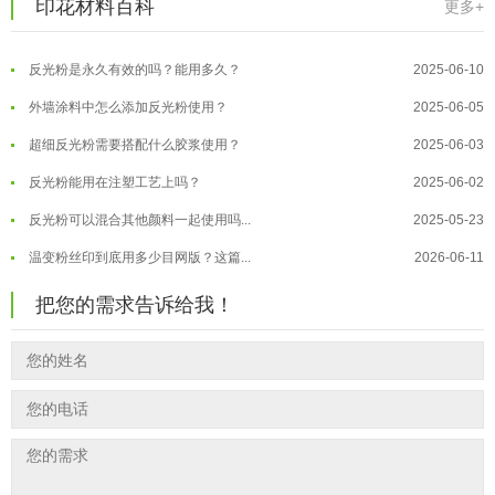
印花材料百科
更多+
超细反光粉怎么印牢度才会更好？
2025-06-11
温变粉注塑后表面翻车？粗糙、颗粒...
2026-07-28
反光粉是永久有效的吗？能用多久？
2025-06-10
温变粉保质期有多久？开封后如何保...
2026-07-20
外墙涂料中怎么添加反光粉使用？
2025-06-05
温变粉大批量保存指南｜做对这几步...
2026-07-17
超细反光粉需要搭配什么胶浆使用？
2025-06-03
温变粉"罢工"指南：为...
2026-07-10
反光粉能用在注塑工艺上吗？
2025-06-02
温变粉到底怕不怕酸碱和酒精？
2026-07-09
反光粉可以混合其他颜料一起使用吗...
2025-05-23
温变粉"烤"问：长期加...
2026-07-07
温变粉丝印到底用多少目网版？这篇...
2026-06-11
温变粉耐温真相：注塑"高温炼...
2026-07-03
反光粉太久不用结块要怎么处理？
2025-07-11
夜间安全卫士：丝印反光粉搭配全攻...
2026-01-20
把您的需求告诉给我！
印花温变粉最适合用在什么行业上呢...
2025-06-20
油性反光粉怎么印花效果最好？
2025-06-18
超细反光粉怎么印牢度才会更好？
2025-06-11
反光粉是永久有效的吗？能用多久？
2025-06-10
外墙涂料中怎么添加反光粉使用？
2025-06-05