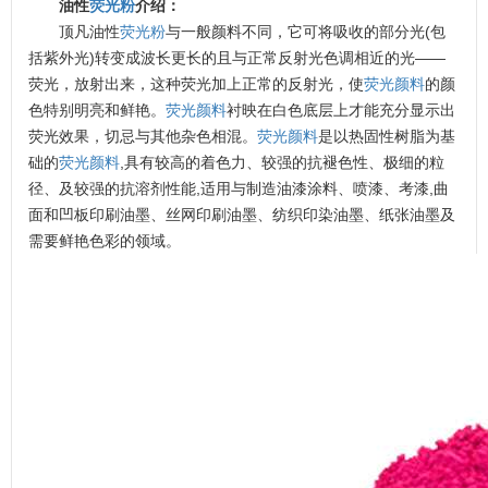
油性
荧光粉
介绍：
顶凡油性
荧光粉
与一般颜料不同，它可将吸收的部分光(包
括紫外光)转变成波长更长的且与正常反射光色调相近的光——
荧光，放射出来，这种荧光加上正常的反射光，使
荧光颜料
的颜
色特别明亮和鲜艳。
荧光颜料
衬映在白色底层上才能充分显示出
荧光效果，切忌与其他杂色相混。
荧光颜料
是以热固性树脂为基
础的
荧光颜料
,具有较高的着色力、较强的抗褪色性、极细的粒
径、及较强的抗溶剂性能,适用与制造油漆涂料、喷漆、考漆,曲
面和凹板印刷油墨、丝网印刷油墨、纺织印染油墨、纸张油墨及
需要鲜艳色彩的领域。