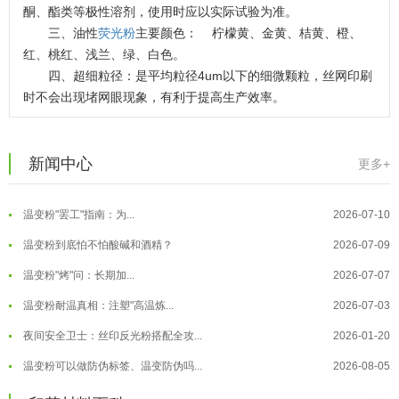
酮、酯类等极性溶剂，使用时应以实际试验为准。
三、油性
荧光粉
主要颜色： 柠檬黄、金黄、桔黄、橙、
温变粉可以做防伪标签、温变防伪吗...
2026-08-05
红、桃红、浅兰、绿、白色。
四、超细粒径：是平均粒径4um以下的细微颗粒，丝网印刷
温变粉适合做热变还是冷变？
2026-08-04
时不会出现堵网眼现象，有利于提高生产效率。
温变粉注塑后表面翻车？粗糙、颗粒...
2026-07-28
温变粉保质期有多久？开封后如何保...
2026-07-20
新闻中心
更多+
温变粉大批量保存指南｜做对这几步...
2026-07-17
温变粉"罢工"指南：为...
2026-07-10
温变粉到底怕不怕酸碱和酒精？
2026-07-09
温变粉"烤"问：长期加...
2026-07-07
温变粉丝印到底用多少目网版？这篇...
2026-06-11
温变粉耐温真相：注塑"高温炼...
2026-07-03
反光粉太久不用结块要怎么处理？
2025-07-11
夜间安全卫士：丝印反光粉搭配全攻...
2026-01-20
印花温变粉最适合用在什么行业上呢...
2025-06-20
温变粉可以做防伪标签、温变防伪吗...
2026-08-05
油性反光粉怎么印花效果最好？
2025-06-18
温变粉适合做热变还是冷变？
2026-08-04