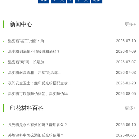
温变粉注塑后表面翻车？粗糙、颗粒...
2026-07-28
温变粉保质期有多久？开封后如何保...
2026-07-20
新闻中心
更多+
温变粉大批量保存指南｜做对这几步...
2026-07-17
温变粉"罢工"指南：为...
2026-07-10
温变粉到底怕不怕酸碱和酒精？
2026-07-09
温变粉"烤"问：长期加...
2026-07-07
温变粉丝印到底用多少目网版？这篇...
2026-06-11
温变粉耐温真相：注塑"高温炼...
2026-07-03
反光粉太久不用结块要怎么处理？
2025-07-11
夜间安全卫士：丝印反光粉搭配全攻...
2026-01-20
印花温变粉最适合用在什么行业上呢...
2025-06-20
温变粉可以做防伪标签、温变防伪吗...
2026-08-05
油性反光粉怎么印花效果最好？
2025-06-18
温变粉适合做热变还是冷变？
2026-08-04
印花材料百科
更多+
超细反光粉怎么印牢度才会更好？
2025-06-11
温变粉注塑后表面翻车？粗糙、颗粒...
2026-07-28
反光粉是永久有效的吗？能用多久？
2025-06-10
温变粉保质期有多久？开封后如何保...
2026-07-20
外墙涂料中怎么添加反光粉使用？
2025-06-05
温变粉大批量保存指南｜做对这几步...
2026-07-17