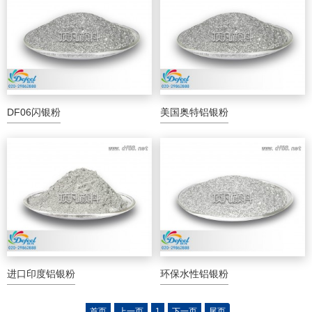
DF06闪银粉
美国奥特铝银粉
进口印度铝银粉
环保水性铝银粉
温变粉可以做防伪标签、温变防伪吗...
2026-08-05
温变粉适合做热变还是冷变？
2026-08-04
首页
上一页
1
下一页
尾页