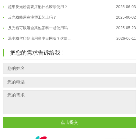
超细反光粉需要搭配什么胶浆使用？
2025-06-03
温变粉"罢工"指南：为...
2026-07-10
反光粉能用在注塑工艺上吗？
2025-06-02
温变粉到底怕不怕酸碱和酒精？
2026-07-09
反光粉可以混合其他颜料一起使用吗...
2025-05-23
温变粉"烤"问：长期加...
2026-07-07
温变粉丝印到底用多少目网版？这篇...
2026-06-11
温变粉耐温真相：注塑"高温炼...
2026-07-03
反光粉太久不用结块要怎么处理？
2025-07-11
夜间安全卫士：丝印反光粉搭配全攻...
2026-01-20
把您的需求告诉给我！
印花温变粉最适合用在什么行业上呢...
2025-06-20
油性反光粉怎么印花效果最好？
2025-06-18
超细反光粉怎么印牢度才会更好？
2025-06-11
反光粉是永久有效的吗？能用多久？
2025-06-10
外墙涂料中怎么添加反光粉使用？
2025-06-05
超细反光粉需要搭配什么胶浆使用？
2025-06-03
反光粉能用在注塑工艺上吗？
2025-06-02
点击提交
反光粉可以混合其他颜料一起使用吗...
2025-05-23